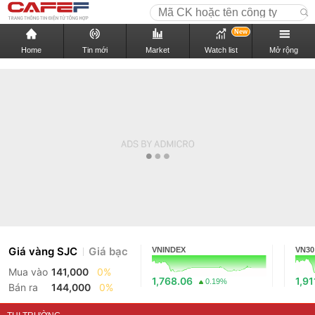
New
Home
Tin mới
Market
Watch list
Mở rộng
Giá vàng SJC
Giá bạc
VNINDEX
VN30
Mua vào
141,000
0%
1,768.06
1,91
0.19%
Bán ra
144,000
0%