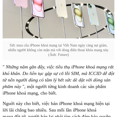
Sức mua của iPhone khoá mạng tại Việt Nam ngày càng sụt giảm,
nhiều người không còn mặn mà với dòng điện thoại khóa mạng này.
(Ảnh: Future)
"
Những năm gần đây, việc tiêu thụ iPhone khoá mạng rất
khó khăn. Do liên tục gặp sự cố lỗi SIM, mã ICCID dễ đột
tử nên người dùng có tâm lý hết sức dè dặt với dòng sản
phẩm này
", một người từng kinh doanh các sản phẩm
iPhone khoá mạng, cho biết.
Nguời này cho biết, việc bán iPhone khoá mạng hiện tại
lời lãi chẳng bao nhiêu. Sau mỗi lần iPhone khoá
mạng đột tử, người bán lại phải tìm cách đảm bảo quyền