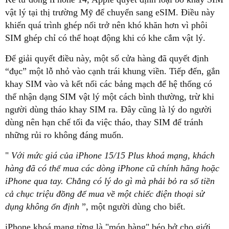
vật lý tại thị trường Mỹ để chuyển sang eSIM. Điều này
khiến quá trình ghép nối trở nên khó khăn hơn vì phôi
SIM ghép chỉ có thể hoạt động khi có khe cắm vật lý.
Để giải quyết điều này, một số cửa hàng đã quyết định
“đục” một lỗ nhỏ vào cạnh trái khung viền. Tiếp đến, gắn
khay SIM vào và kết nối các bảng mạch để hệ thống có
thể nhận dạng SIM vật lý một cách bình thường, trừ khi
người dùng tháo khay SIM ra. Đây cũng là lý do người
dùng nên hạn chế tối đa việc tháo, thay SIM để tránh
những rủi ro không đáng muốn.
"
Với mức giá của iPhone 15/15 Plus khoá mạng, khách
hàng đã có thể mua các dòng iPhone cũ chính hãng hoặc
iPhone qua tay. Chẳng có lý do gì mà phải bỏ ra số tiền
cả chục triệu đồng để mua về một chiếc điện thoại sử
dụng không ổn định
”, một người dùng cho biết.
iPhone khoá mạng từng là "món hàng" béo bở cho giới