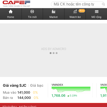
New
Home
Tin mới
Market
Watch list
Mở rộng
Giá vàng SJC
Giá bạc
VNINDEX
VN30
Mua vào
141,000
0%
1,768.06
1,91
0.19%
Bán ra
144,000
0%