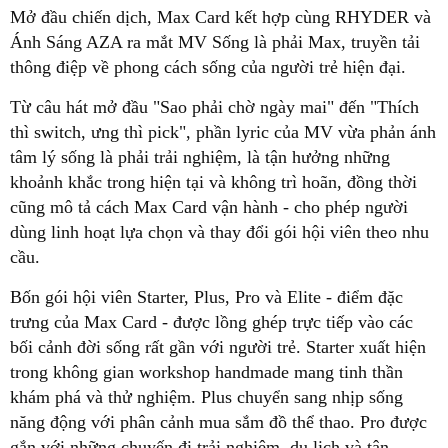
Mở đầu chiến dịch, Max Card kết hợp cùng RHYDER và
Ánh Sáng AZA ra mắt MV Sống là phải Max, truyền tải
thông điệp về phong cách sống của người trẻ hiện đại.
Từ câu hát mở đầu "Sao phải chờ ngày mai" đến "Thích
thì switch, ưng thì pick", phần lyric của MV vừa phản ánh
tâm lý sống là phải trải nghiệm, là tận hưởng những
khoảnh khắc trong hiện tại và không trì hoãn, đồng thời
cũng mô tả cách Max Card vận hành - cho phép người
dùng linh hoạt lựa chọn và thay đổi gói hội viên theo nhu
cầu.
Bốn gói hội viên Starter, Plus, Pro và Elite - điểm đặc
trưng của Max Card - được lồng ghép trực tiếp vào các
bối cảnh đời sống rất gần với người trẻ. Starter xuất hiện
trong không gian workshop handmade mang tinh thần
khám phá và thử nghiệm. Plus chuyển sang nhịp sống
năng động với phân cảnh mua sắm đồ thể thao. Pro được
gắn với những chuyến đi trải nghiệm, du lịch và tận