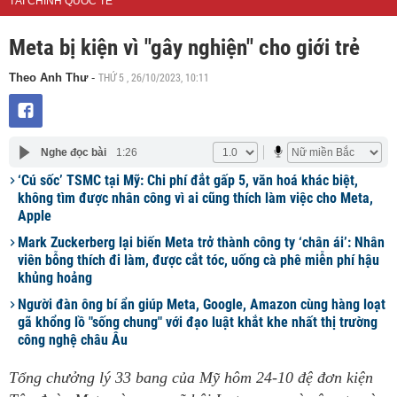
TÀI CHÍNH QUỐC TẾ
Meta bị kiện vì "gây nghiện" cho giới trẻ
THỨ 5 , 26/10/2023, 10:11
Theo Anh Thư
-
Nghe đọc bài
1:26
‘Cú sốc’ TSMC tại Mỹ: Chi phí đắt gấp 5, văn hoá khác biệt,
không tìm được nhân công vì ai cũng thích làm việc cho Meta,
Apple
Mark Zuckerberg lại biến Meta trở thành công ty ‘chân ái’: Nhân
viên bỗng thích đi làm, được cắt tóc, uống cà phê miễn phí hậu
khủng hoảng
Người đàn ông bí ẩn giúp Meta, Google, Amazon cùng hàng loạt
gã khổng lồ "sống chung" với đạo luật khắt khe nhất thị trường
công nghệ châu Âu
Tổng chưởng lý 33 bang của Mỹ hôm 24-10 đệ đơn kiện