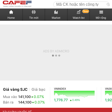
New
Home
Tin mới
Market
Watch list
Mở rộng
Giá vàng SJC
Giá bạc
VNINDEX
VN30
Mua vào
141,100
0.07%
1,776.77
1,92
0.49%
Bán ra
144,100
0.07%