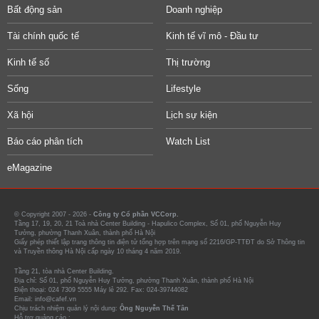
Bất động sản
Doanh nghiệp
Tài chính quốc tế
Kinh tế vĩ mô - Đầu tư
Kinh tế số
Thị trường
Sống
Lifestyle
Xã hội
Lịch sự kiện
Báo cáo phân tích
Watch List
eMagazine
© Copyright 2007 - 2026 -
Công ty Cổ phần VCCorp.
Tầng 17, 19, 20, 21 Toà nhà Center Building - Hapulico Complex, Số 01, phố Nguyễn Huy
Tưởng, phường Thanh Xuân, thành phố Hà Nội
Giấy phép thiết lập trang thông tin điện tử tổng hợp trên mạng số 2216/GP-TTĐT do Sở Thông tin
và Truyền thông Hà Nội cấp ngày 10 tháng 4 năm 2019.
Tầng 21, tòa nhà Center Building.
Địa chỉ: Số 01, phố Nguyễn Huy Tưởng, phường Thanh Xuân, thành phố Hà Nội
Điện thoại: 024 7309 5555 Máy lẻ 292. Fax: 024-39744082
Email: info@cafef.vn
Chịu trách nhiệm quản lý nội dung:
Ông Nguyễn Thế Tân
Hỗ trợ quảng cáo :