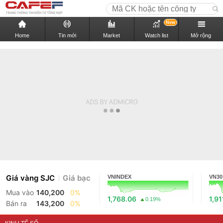
New
Home
Tin mới
Market
Watch list
Mở rộng
Giá vàng SJC
Giá bạc
VNINDEX
VN30
Mua vào
140,200
0%
1,768.06
1,91
0.19%
Bán ra
143,200
0%