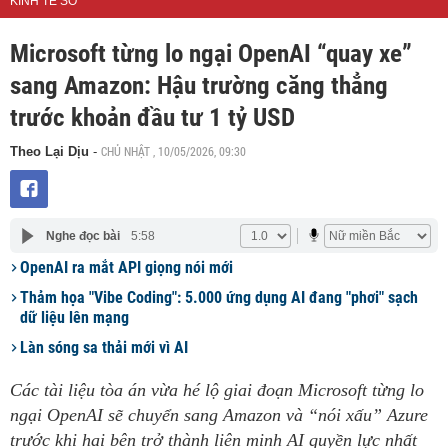
KINH TẾ SỐ
Microsoft từng lo ngại OpenAI “quay xe”
sang Amazon: Hậu trường căng thẳng
trước khoản đầu tư 1 tỷ USD
CHỦ NHẬT , 10/05/2026, 09:30
Theo Lại Dịu
-
Nghe đọc bài
5:58
OpenAI ra mắt API giọng nói mới
Thảm họa "Vibe Coding": 5.000 ứng dụng AI đang "phơi" sạch
dữ liệu lên mạng
Làn sóng sa thải mới vì AI
Các tài liệu tòa án vừa hé lộ giai đoạn Microsoft từng lo
ngại OpenAI sẽ chuyển sang Amazon và “nói xấu” Azure
trước khi hai bên trở thành liên minh AI quyền lực nhất