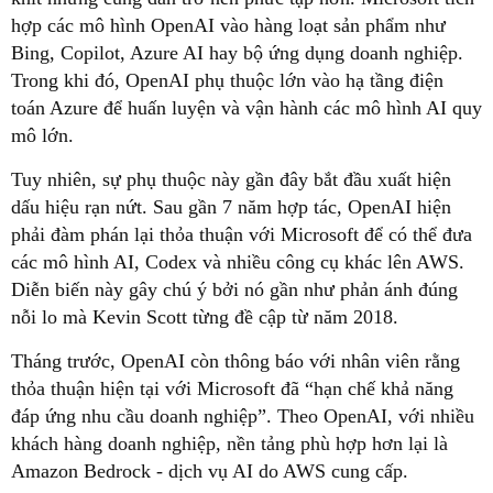
hợp các mô hình OpenAI vào hàng loạt sản phẩm như
Bing, Copilot, Azure AI hay bộ ứng dụng doanh nghiệp.
Trong khi đó, OpenAI phụ thuộc lớn vào hạ tầng điện
toán Azure để huấn luyện và vận hành các mô hình AI quy
mô lớn.
Tuy nhiên, sự phụ thuộc này gần đây bắt đầu xuất hiện
dấu hiệu rạn nứt. Sau gần 7 năm hợp tác, OpenAI hiện
phải đàm phán lại thỏa thuận với Microsoft để có thể đưa
các mô hình AI, Codex và nhiều công cụ khác lên AWS.
Diễn biến này gây chú ý bởi nó gần như phản ánh đúng
nỗi lo mà Kevin Scott từng đề cập từ năm 2018.
Tháng trước, OpenAI còn thông báo với nhân viên rằng
thỏa thuận hiện tại với Microsoft đã “hạn chế khả năng
đáp ứng nhu cầu doanh nghiệp”. Theo OpenAI, với nhiều
khách hàng doanh nghiệp, nền tảng phù hợp hơn lại là
Amazon Bedrock - dịch vụ AI do AWS cung cấp.