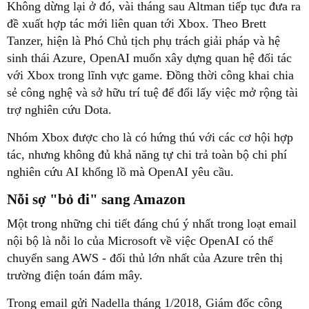
Không dừng lại ở đó, vài tháng sau Altman tiếp tục đưa ra
đề xuất hợp tác mới liên quan tới Xbox. Theo Brett
Tanzer, hiện là Phó Chủ tịch phụ trách giải pháp và hệ
sinh thái Azure, OpenAI muốn xây dựng quan hệ đối tác
với Xbox trong lĩnh vực game. Đồng thời công khai chia
sẻ công nghệ và sở hữu trí tuệ để đổi lấy việc mở rộng tài
trợ nghiên cứu Dota.
Nhóm Xbox được cho là có hứng thú với các cơ hội hợp
tác, nhưng không đủ khả năng tự chi trả toàn bộ chi phí
nghiên cứu AI khổng lồ mà OpenAI yêu cầu.
Nỗi sợ "bỏ đi" sang Amazon
Một trong những chi tiết đáng chú ý nhất trong loạt email
nội bộ là nỗi lo của Microsoft về việc OpenAI có thể
chuyển sang AWS - đối thủ lớn nhất của Azure trên thị
trường điện toán đám mây.
Trong email gửi Nadella tháng 1/2018, Giám đốc công