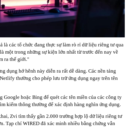
 là các tổ chức đang thực sự làm rò rỉ dữ liệu riêng tư qua
à một trong những sự kiện lớn nhất từ trước đến nay về
 ra thế giới."
ứng dụng hớ hênh này diễn ra rất dễ dàng. Các nền tảng
Netlify thường cho phép lưu trữ ứng dụng ngay trên tên
g Google hoặc Bing để quét các tên miền của các công ty
 tìm kiếm thông thường để xác định hàng nghìn ứng dụng.
ai, Zvi tìm thấy gần 2.000 trường hợp lộ dữ liệu riêng tư
hơn. Tạp chí WIRED đã xác minh nhiều bằng chứng vẫn