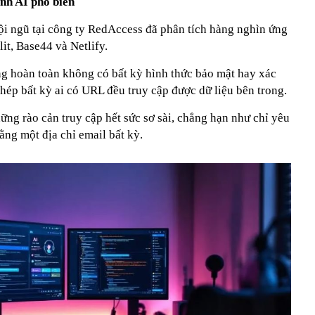
ình AI phổ biến
i ngũ tại công ty RedAccess đã phân tích hàng nghìn ứng
it, Base44 và Netlify.
g hoàn toàn không có bất kỳ hình thức bảo mật hay xác
ép bất kỳ ai có URL đều truy cập được dữ liệu bên trong.
ng rào cản truy cập hết sức sơ sài, chẳng hạn như chỉ yêu
ng một địa chỉ email bất kỳ.