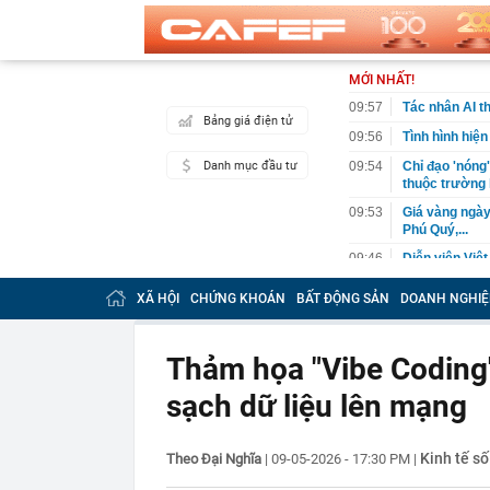
MỚI NHẤT!
09:57
Tác nhân AI t
Bảng giá điện tử
09:56
Tình hình hiện
Danh mục đầu tư
09:54
Chỉ đạo 'nóng
thuộc trường
09:53
Giá vàng ngày
Phú Quý,...
09:46
Diễn viên Việ
khó cưỡng, ăn
XÃ HỘI
CHỨNG KHOÁN
BẤT ĐỘNG SẢN
DOANH NGHIỆ
09:40
Đi du lịch 3 t
Hóa đơn hơn 
09:39
Phong tỏa khu
Thảm họa "Vibe Coding"
chôn sâu suốt
sạch dữ liệu lên mạng
09:31
200 CBCS công
sáng: Kiểm tr
09:30
4 khoản tiền 
Kinh tế số
Theo Đại Nghĩa
|
09-05-2026 - 17:30 PM
|
định cảm tính
09:30
Thái Nguyên: