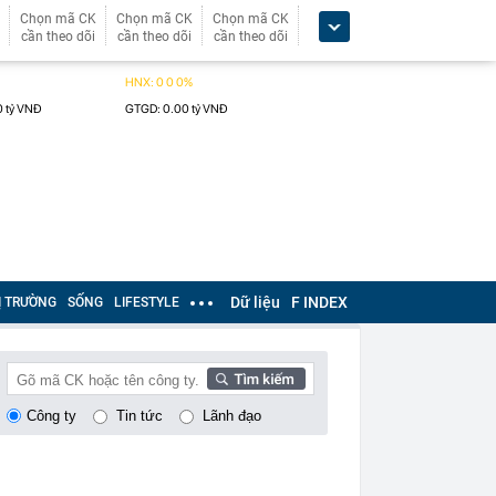
Chọn mã CK
Chọn mã CK
Chọn mã CK
cần theo dõi
cần theo dõi
cần theo dõi
Dữ liệu
F INDEX
Ị TRƯỜNG
SỐNG
LIFESTYLE
Công ty
Tin tức
Lãnh đạo