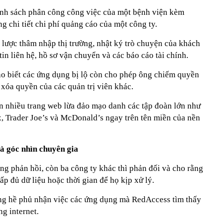
nh sách phân công công việc của một bệnh viện kèm
ng chi tiết chi phí quảng cáo của một công ty.
 lược thâm nhập thị trường, nhật ký trò chuyện của khách
tin liên hệ, hồ sơ vận chuyển và các báo cáo tài chính.
ho biết các ứng dụng bị lộ còn cho phép ông chiếm quyền
à xóa quyền của các quản trị viên khác.
ện nhiều trang web lừa đảo mạo danh các tập đoàn lớn như
, Trader Joe’s và McDonald’s ngay trên tên miền của nền
à góc nhìn chuyên gia
ng phản hồi, còn ba công ty khác thì phản đối và cho rằng
p đủ dữ liệu hoặc thời gian để họ kịp xử lý.
ng hề phủ nhận việc các ứng dụng mà RedAccess tìm thấy
ng internet.