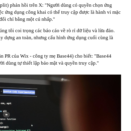
it) phản hồi trên X: "Người dùng có quyền chọn ứng
ệc ứng dụng công khai có thể truy cập được là hành vi mặc
 đổi chỉ bằng một cú nhấp."
g tôi coi trọng các báo cáo về rò rỉ dữ liệu và lừa đảo.
y dựng an toàn, nhưng cấu hình ứng dụng cuối cùng là
n PR của Wix - công ty mẹ Base44) cho biết: "Base44
i dùng tự thiết lập bảo mật và quyền truy cập."