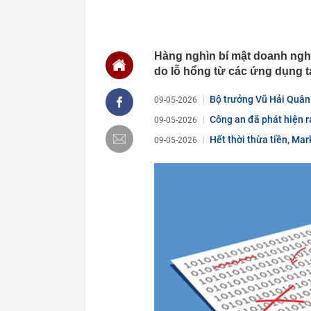
thác
09:15
Giá vàng tăng 
động thái mới
Hàng nghìn bí mật doanh nghi
09:13
Cựu tiếp viên
giám đốc
do lỗ hổng từ các ứng dụng t
09:12
Thu phí cao t
Bộ trưởng Vũ Hải Quân:
09-05-2026
09:10
Vì sao nhiều 
không phải để
Công an đã phát hiện r
09-05-2026
09:09
Hơn 3 năm cải 
Hết thời thừa tiền, Ma
09-05-2026
sao?
09:02
Trung tâm Đổi 
Choice Awards
09:00
Thêm quan chứ
thời gian tới
09:00
Xuất hiện mỹ 
đều xuất sắc:
08:59
Tất cả người 
buộc mới nhấ
08:58
FPT "bắt tay"