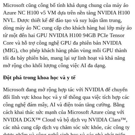
Microsoft cũng công bố tính khả dụng chung của máy ảo
Azure NC H100 v5 VM dựa trên nền tảng NVIDIA H100
NVL. Được thiết kế để đào tạo và suy luận tầm trung,
dòng máy ảo NC cung cấp cho khách hàng hai lớp máy ảo
từ một đến hai GPU NVIDIA H100 94GB PCIe Tensor
Core và hỗ trợ công nghệ GPU đa phiên bản NVIDIA
(MIG), cho phép khách hàng phân vùng mỗi GPU thành
tối đa bảy phiên bản, mang lại sự linh hoạt và khả năng
mở rộng cho khối lượng công việc AI đa dạng.
Đột phá trong khoa học và y tế
Microsoft đang mở rộng hợp tác với NVIDIA để chuyển
đổi lĩnh vực khoa học và y tế thông qua việc tích hợp các
công nghệ đám mây, AI và điện toán tăng cường. Bằng
cách khai thác sức mạnh của Microsoft Azure cùng với
NVIDIA DGX™ Cloud và bộ dịch vụ NVIDIA Clara™,
các nhà cung cấp dịch vụ chăm sóc sức khỏe, các công ty
dược phẩm và công nghệ sinh học và các nhà phát triển