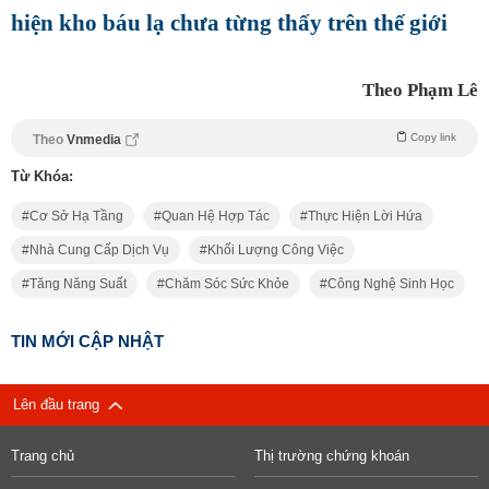
hiện kho báu lạ chưa từng thấy trên thế giới
Theo Phạm Lê
Copy link
Theo
Vnmedia
Từ Khóa:
Cơ Sở Hạ Tầng
Quan Hệ Hợp Tác
Thực Hiện Lời Hứa
Nhà Cung Cấp Dịch Vụ
Khối Lượng Công Việc
Tăng Năng Suất
Chăm Sóc Sức Khỏe
Công Nghệ Sinh Học
TIN MỚI CẬP NHẬT
Lên đầu trang
Trang chủ
Thị trường chứng khoán