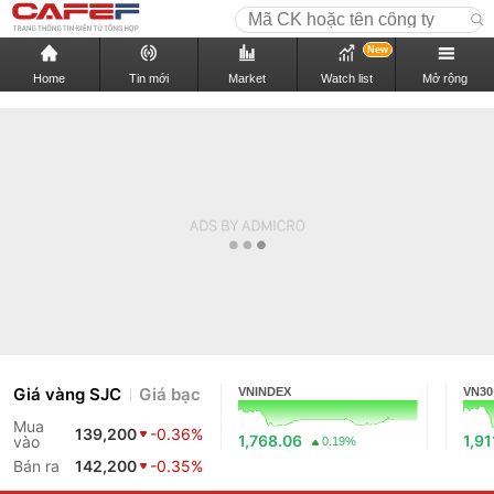
New
Home
Tin mới
Market
Watch list
Mở rộng
Giá vàng SJC
Giá bạc
VNINDEX
VN30
Mua
139,200
-0.36%
1,768.06
1,91
vào
0.19%
Bán ra
142,200
-0.35%