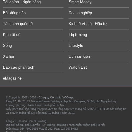
Tài chính - Ngân hàng
Smart Money
Bất động sản
Doanh nghiệp
Tài chính quốc tế
Kinh tế vĩ mô - Đầu tư
Kinh tế số
Thị trường
Sống
Lifestyle
Xã hội
Lịch sự kiện
Báo cáo phân tích
Watch List
eMagazine
© Copyright 2007 - 2026 -
Công ty Cổ phần VCCorp.
Tầng 17, 19, 20, 21 Toà nhà Center Building - Hapulico Complex, Số 01, phố Nguyễn Huy
Tưởng, phường Thanh Xuân, thành phố Hà Nội
Giấy phép thiết lập trang thông tin điện tử tổng hợp trên mạng số 2216/GP-TTĐT do Sở Thông tin
và Truyền thông Hà Nội cấp ngày 10 tháng 4 năm 2019.
Tầng 21, tòa nhà Center Building.
Địa chỉ: Số 01, phố Nguyễn Huy Tưởng, phường Thanh Xuân, thành phố Hà Nội
Điện thoại: 024 7309 5555 Máy lẻ 292. Fax: 024-39744082