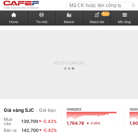
New
Home
Tin mới
Market
Watch list
Mở rộng
Giá vàng SJC
Giá bạc
VNINDEX
VN30
Mua
139,700
-0.43%
1,764.78
1,9
vào
-0.66%
Bán ra
142,700
-0.42%