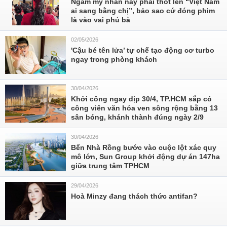
Ngắm mỹ nhân này phải thốt lên “Việt Nam
ai sang bằng chị”, bảo sao cứ đóng phim
là vào vai phú bà
02/05/2026
'Cậu bé tên lửa’ tự chế tạo động cơ turbo
ngay trong phòng khách
30/04/2026
Khởi công ngay dịp 30/4, TP.HCM sắp có
công viên văn hóa ven sông rộng bằng 13
sân bóng, khánh thành đúng ngày 2/9
30/04/2026
Bến Nhà Rồng bước vào cuộc lột xác quy
mô lớn, Sun Group khởi động dự án 147ha
giữa trung tâm TPHCM
29/04/2026
Hoà Minzy đang thách thức antifan?