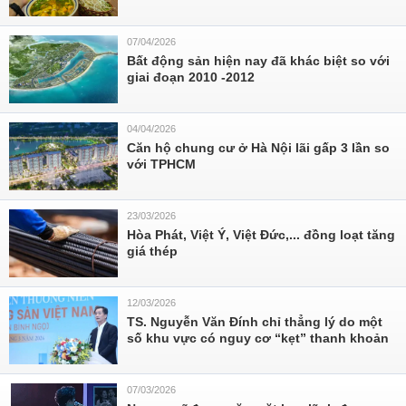
07/04/2026
Bất động sản hiện nay đã khác biệt so với
giai đoạn 2010 -2012
04/04/2026
Căn hộ chung cư ở Hà Nội lãi gấp 3 lần so
với TPHCM
23/03/2026
Hòa Phát, Việt Ý, Việt Đức,... đồng loạt tăng
giá thép
12/03/2026
TS. Nguyễn Văn Đính chỉ thẳng lý do một
số khu vực có nguy cơ “kẹt” thanh khoản
07/03/2026