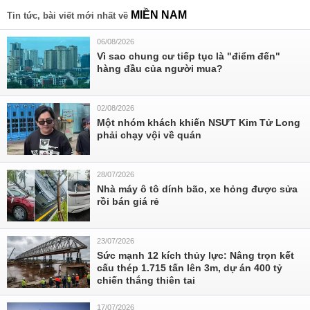
MIỀN NAM
Tin tức, bài viết mới nhất về
06/08/2026
Vì sao chung cư tiếp tục là "điểm đến"
hàng đầu của người mua?
02/08/2026
Một nhóm khách khiến NSƯT Kim Tử Long
phải chạy vội về quán
28/07/2026
Nhà máy ô tô dính bão, xe hỏng được sửa
rồi bán giá rẻ
23/07/2026
Sức mạnh 12 kích thủy lực: Nâng trọn kết
cấu thép 1.715 tấn lên 3m, dự án 400 tỷ
chiến thắng thiên tai
17/07/2026