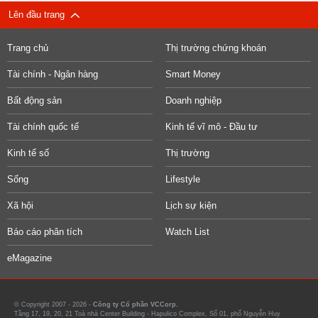
Lên đầu trang
Trang chủ
Thị trường chứng khoán
Tài chính - Ngân hàng
Smart Money
Bất động sản
Doanh nghiệp
Tài chính quốc tế
Kinh tế vĩ mô - Đầu tư
Kinh tế số
Thị trường
Sống
Lifestyle
Xã hội
Lịch sự kiện
Báo cáo phân tích
Watch List
eMagazine
© Copyright 2007 - 2026 -
Công ty Cổ phần VCCorp.
Tầng 17, 19, 20, 21 Toà nhà Center Building - Hapulico Complex, Số 01, phố Nguyễn Huy