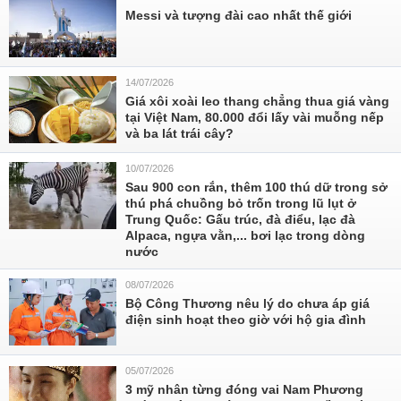
Messi và tượng đài cao nhất thế giới
14/07/2026
Giá xôi xoài leo thang chẳng thua giá vàng
tại Việt Nam, 80.000 đổi lấy vài muỗng nếp
và ba lát trái cây?
10/07/2026
Sau 900 con rắn, thêm 100 thú dữ trong sở
thú phá chuồng bỏ trốn trong lũ lụt ở
Trung Quốc: Gấu trúc, đà điểu, lạc đà
Alpaca, ngựa vằn,... bơi lạc trong dòng
nước
08/07/2026
Bộ Công Thương nêu lý do chưa áp giá
điện sinh hoạt theo giờ với hộ gia đình
05/07/2026
3 mỹ nhân từng đóng vai Nam Phương