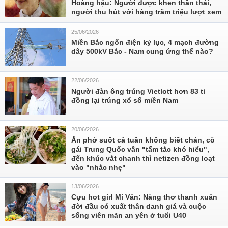
Hoàng hậu: Người được khen thần thái,
người thu hút với hàng trăm triệu lượt xem
25/06/2026
Miền Bắc ngốn điện kỷ lục, 4 mạch đường
dây 500kV Bắc - Nam cung ứng thế nào?
22/06/2026
Người đàn ông trúng Vietlott hơn 83 tỉ
đồng lại trúng xổ số miền Nam
20/06/2026
Ăn phở suốt cả tuần không biết chán, cô
gái Trung Quốc vẫn "tấm tắc khó hiểu",
đến khúc vắt chanh thì netizen đồng loạt
vào "nhắc nhẹ"
13/06/2026
Cựu hot girl Mi Vân: Nàng thơ thanh xuân
đời đầu có xuất thân danh giá và cuộc
sống viên mãn an yên ở tuổi U40