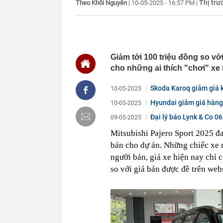
Thị trư
Theo Khôi Nguyên
|
10-05-2025 - 16:57 PM
|
nên cẩn thận 
22:28
CHÍNH THỨC: L
nghỉ hè
22:25
Vì sao đồ ăn 
22:07
Không cần tặn
Giảm tới 100 triệu đồng so với
huynh - giáo 
cho những ai thích "chơi" xe
22:03
Ukraine tập k
của Nga
Skoda Karoq giảm giá kỷ 
10-05-2025
22:02
Nam NSND, Giá
Hyundai giảm giá hàng 
10-05-2025
vợ thiếu tá ké
Đại lý báo Lynk & Co 06 
21:51
Một ô tô biển
09-05-2025
định: Riêng t
Mitsubishi Pajero Sport 2025 đa
21:37
Tổng thống Tr
bán cho dự án. Những chiếc xe nà
21:35
Du khách Tây:
người bán, giá xe hiện nay chỉ 
nghiện rất cao
so với giá bán được đề trên web
21:20
Miền Bắc sắp
21:16
4 món ăn ngon 
38 lần táo: Ph