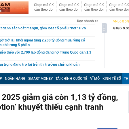
Chọn mã CK
Chọn mã CK
Chọn mã CK
Chọn mã CK
cần theo dõi
cần theo dõi
cần theo dõi
cần theo dõi
Đọc nhanh >>
 danh sách cắt margin, gồm loạt cổ phiếu “hot” HVN,
gờ trở lại, khối ngoại tung 2.200 tỷ đồng mua ròng cổ
m chỉ trong 5 phiên
iệp thép với 2.700 lao động đang nợ Trung Quốc gần 1,3
an trọng đang trở lại trên thị trường chứng khoán
 50 tuổi ăn cà tím mỗi ngày để chữa tiểu đường, 3 tháng
: "Ông ăn gì thế?"
P
NGÂN HÀNG
SMART MONEY
TÀI CHÍNH QUỐC TẾ
VĨ MÔ
KINH TẾ SỐ
TH
 bán biệt thự 9 phòng ngủ ở TP.HCM giá gốc 600 tỷ, giảm
 2025 giảm giá còn 1,13 tỷ đồng,
ng bố phim Tết 2027, nghe tên ai cũng quả quyết “chắc
phẩm”
ption’ khuyết thiếu cạnh tranh
pple giấu kín suốt 15 năm trên iPhone
àng nhiều gia đình không còn phơi quần áo ở ban công?
 ngoài trời đang được dùng theo 1 cách rất khác
n thuộc có khả năng tích tụ kim loại nặng, người Việt