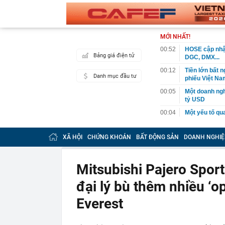
MỚI NHẤT!
00:52
HOSE cập nhật
Bảng giá điện tử
DGC, DMX...
00:12
Tiền lớn bất n
Danh mục đầu tư
phiếu Việt Na
00:05
Một doanh ngh
tỷ USD
00:04
Một yếu tố qu
23:40
Người đàn ông
sau bác sĩ hỏi
XÃ HỘI
CHỨNG KHOÁN
BẤT ĐỘNG SẢN
DOANH NGHIỆ
23:34
Nam ca sĩ rao
còn 400 tỷ
Mitsubishi Pajero Sport
23:28
Trấn Thành cô
chắn là siêu 
đại lý bù thêm nhiều ‘o
23:14
Bí mật được A
Everest
22:56
Vì sao ngày c
Vài mét vuông
22:48
5 LOẠI rau que