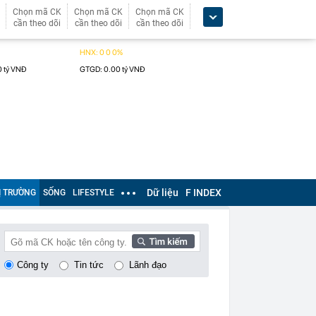
Chọn mã CK
Chọn mã CK
Chọn mã CK
cần theo dõi
cần theo dõi
cần theo dõi
Dữ liệu
F INDEX
Ị TRƯỜNG
SỐNG
LIFESTYLE
Công ty
Tin tức
Lãnh đạo