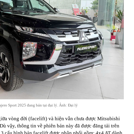
jero Sport 2025 đang bán tại đại lý. Ảnh: Đại lý
iữa vòng đời (facelift) và hiện vẫn chưa được Mitsubishi
 Dù vậy, thông tin về phiên bản này đã được đăng tải trên
 3 cấu hình bản facelift được phân phối gồm: 4x4 AT dành