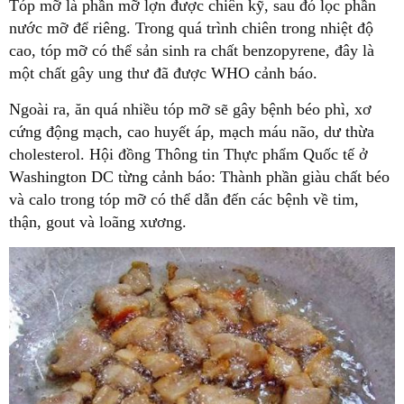
Tóp mỡ là phần mỡ lợn được chiên kỹ, sau đó lọc phần
nước mỡ để riêng. Trong quá trình chiên trong nhiệt độ
cao, tóp mỡ có thể sản sinh ra chất benzopyrene, đây là
một chất gây ung thư đã được WHO cảnh báo.
Ngoài ra, ăn quá nhiều tóp mỡ sẽ gây bệnh béo phì, xơ
cứng động mạch, cao huyết áp, mạch máu não, dư thừa
cholesterol. Hội đồng Thông tin Thực phẩm Quốc tế ở
Washington DC từng cảnh báo: Thành phần giàu chất béo
và calo trong tóp mỡ có thể dẫn đến các bệnh về tim,
thận, gout và loãng xương.