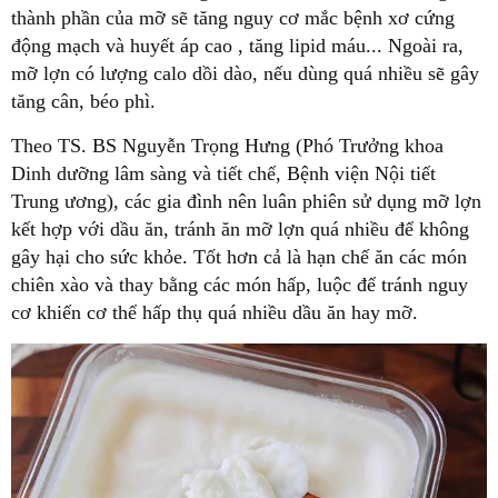
thành phần của mỡ sẽ tăng nguy cơ mắc bệnh xơ cứng
động mạch và huyết áp cao , tăng lipid máu... Ngoài ra,
mỡ lợn có lượng calo dồi dào, nếu dùng quá nhiều sẽ gây
tăng cân, béo phì.
Theo TS. BS Nguyễn Trọng Hưng (Phó Trưởng khoa
Dinh dưỡng lâm sàng và tiết chế, Bệnh viện Nội tiết
Trung ương), các gia đình nên luân phiên sử dụng mỡ lợn
kết hợp với dầu ăn, tránh ăn mỡ lợn quá nhiều để không
gây hại cho sức khỏe. Tốt hơn cả là hạn chế ăn các món
chiên xào và thay bằng các món hấp, luộc để tránh nguy
cơ khiến cơ thể hấp thụ quá nhiều dầu ăn hay mỡ.