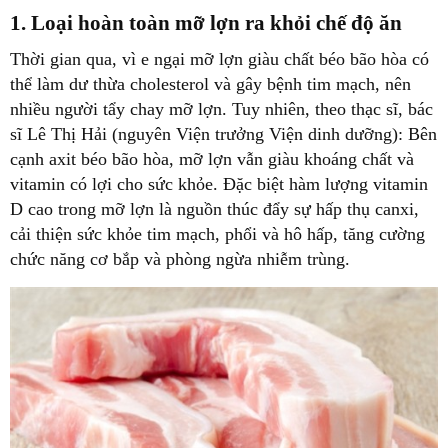
1. Loại hoàn toàn mỡ lợn ra khỏi chế độ ăn
Thời gian qua, vì e ngại mỡ lợn giàu chất béo bão hòa có
thể làm dư thừa cholesterol và gây bệnh tim mạch, nên
nhiều người tẩy chay mỡ lợn. Tuy nhiên, theo thạc sĩ, bác
sĩ Lê Thị Hải (nguyên Viện trưởng Viện dinh dưỡng): Bên
cạnh axit béo bão hòa, mỡ lợn vẫn giàu khoáng chất và
vitamin có lợi cho sức khỏe. Đặc biệt hàm lượng vitamin
D cao trong mỡ lợn là nguồn thúc đẩy sự hấp thụ canxi,
cải thiện sức khỏe tim mạch, phổi và hô hấp, tăng cường
chức năng cơ bắp và phòng ngừa nhiễm trùng.