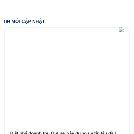
TIN MỚI CẬP NHẬT
Bứt phá doanh thu Online, xây dựng uy tín lâu dài!