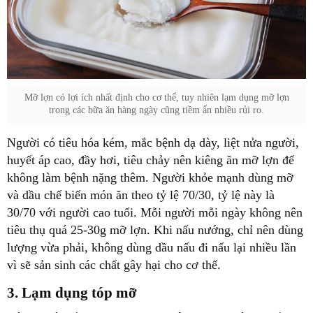
Mỡ lợn có lợi ích nhất định cho cơ thể, tuy nhiên lạm dụng mỡ lợn
trong các bữa ăn hàng ngày cũng tiềm ẩn nhiều rủi ro.
Người có tiêu hóa kém, mắc bệnh dạ dày, liệt nửa người,
huyết áp cao, đầy hơi, tiêu chảy nên kiêng ăn mỡ lợn để
không làm bệnh nặng thêm. Người khỏe mạnh dùng mỡ
và dầu chế biến món ăn theo tỷ lệ 70/30, tỷ lệ này là
30/70 với người cao tuổi. Mỗi người mỗi ngày không nên
tiêu thụ quá 25-30g mỡ lợn. Khi nấu nướng, chỉ nên dùng
lượng vừa phải, không dùng dầu nấu đi nấu lại nhiều lần
vì sẽ sản sinh các chất gây hại cho cơ thể.
3. Lạm dụng tóp mỡ