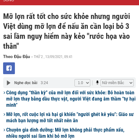
SỐNG
Mỡ lợn rất tốt cho sức khỏe nhưng người
Việt dùng mỡ lợn để nấu ăn cần loại bỏ 3
sai lầm nguy hiểm này kẻo "rước họa vào
thân"
THỨ 2 , 13/09/2021, 09:41
Theo Đậu Đậu
-
Nghe đọc bài
3:24
Công dụng “thần kỳ” của mỡ lợn đối với sức khỏe: Bỏ hoàn toàn
mỡ lợn thay bằng dầu thực vật, người Việt đang âm thầm "tự hại
mình"
Mỡ lợn, rốt cuộc lợi và hại gì khiến "người ghét kẻ yêu": Giáo sư
mách bạn lượng mỡ tốt nhất nên ăn
Chuyên gia dinh dưỡng: Mỡ lợn không phải thực phẩm xấu,
nhiều người sai lầm khi bỏ mỡ lợn