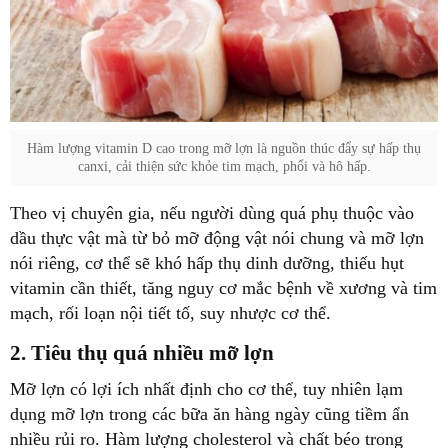
Hàm lượng vitamin D cao trong mỡ lợn là nguồn thúc đẩy sự hấp thụ
canxi, cải thiện sức khỏe tim mạch, phổi và hô hấp.
Theo vị chuyên gia, nếu người dùng quá phụ thuộc vào
dầu thực vật mà từ bỏ mỡ động vật nói chung và mỡ lợn
nói riêng, cơ thể sẽ khó hấp thụ dinh dưỡng, thiếu hụt
vitamin cần thiết, tăng nguy cơ mắc bệnh về xương và tim
mạch, rối loạn nội tiết tố, suy nhược cơ thể.
2. Tiêu thụ quá nhiều mỡ lợn
Mỡ lợn có lợi ích nhất định cho cơ thể, tuy nhiên lạm
dụng mỡ lợn trong các bữa ăn hàng ngày cũng tiềm ẩn
nhiều rủi ro. Hàm lượng cholesterol và chất béo trong