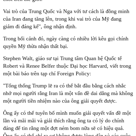
Vai trò của Trung Quốc và Nga với tư cách là đồng minh
của Iran đang tăng lên, trong khi vai trò của Mỹ đang
giảm đi đáng kể", ông nhận định.
Trong bối cảnh đó, ngày càng có nhiều lời kêu gọi chính
quyền Mỹ thừa nhận thất bại.
Stephen Walt, giáo sư tại Trung tâm Quan hệ Quốc tế
Robert và Renee Belfer thuộc Đại học Harvard, viết trong
một bài báo trên tạp chí Foreign Policy:
"Tổng thống Trump lẽ ra có thể bắt đầu bằng cách nhắc
nhở mọi người rằng Iran là một vấn đề dai dẳng mà không
một người tiền nhiệm nào của ông giải quyết được.
Ông ấy có thể tuyên bố mình muốn giải quyết vấn đề một
lần và mãi mãi và giải thích rằng ông ta có lý do chính
đáng để tin rằng một đợt ném bom nữa sẽ có hiệu quả.
Ông ấy có thể chỉ ra sự không được lòng dân và các cuộc