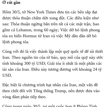
Ở rất gần
Hôm 30/5, tờ New York Times đưa tin các bên sắp đạt
được thỏa thuận chấm dứt xung đột. Các điều kiện như
sau: Thỏa thuận ngừng bắn trên tất cả các mặt trận, bao
gồm cả Lebanon, trong 60 ngày; Việc dỡ bỏ lệnh phong
tỏa eo biển Hormuz từ Iran và việc Mỹ dần dần dỡ bỏ
lệnh phong tỏa.
Cùng với đó là việc thành lập một quỹ quốc tế để tái thiết
Iran. Theo nguồn tin của tờ báo, quy mô của quỹ này ước
tính khoảng 300 tỷ USD; Giải tỏa ít nhất là một phần các
tài sản của Iran. Điều này tương đương với khoảng 24 tỷ
USD.
Đặc biệt là chương trình hạt nhân của Iran, một vấn đề
then chốt đối với Tổng thống Trump, nên được đưa vào
vòng đàm phán tiếp theo.
Cũng trong ngày 30/5, tại một cuộc họp ở Phòng Tình