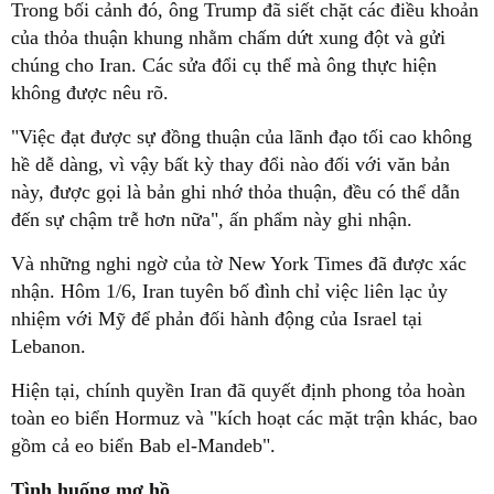
Trong bối cảnh đó, ông Trump đã siết chặt các điều khoản
của thỏa thuận khung nhằm chấm dứt xung đột và gửi
chúng cho Iran. Các sửa đổi cụ thể mà ông thực hiện
không được nêu rõ.
"Việc đạt được sự đồng thuận của lãnh đạo tối cao không
hề dễ dàng, vì vậy bất kỳ thay đổi nào đối với văn bản
này, được gọi là bản ghi nhớ thỏa thuận, đều có thể dẫn
đến sự chậm trễ hơn nữa", ấn phẩm này ghi nhận.
Và những nghi ngờ của tờ New York Times đã được xác
nhận. Hôm 1/6, Iran tuyên bố đình chỉ việc liên lạc ủy
nhiệm với Mỹ để phản đối hành động của Israel tại
Lebanon.
Hiện tại, chính quyền Iran đã quyết định phong tỏa hoàn
toàn eo biển Hormuz và "kích hoạt các mặt trận khác, bao
gồm cả eo biển Bab el-Mandeb".
Tình huống mơ hồ