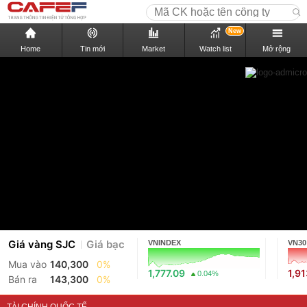
New
Home
Tin mới
Market
Watch list
Mở rộng
Giá vàng SJC
Giá bạc
VNINDEX
VN30
Mua vào
140,300
0%
1,777.09
1,9
0.04%
Bán ra
143,300
0%