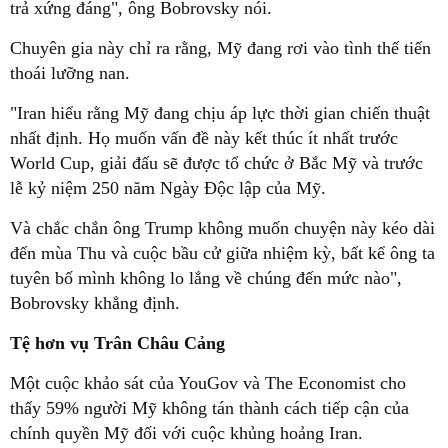
trả xứng đáng", ông Bobrovsky nói.
Chuyên gia này chỉ ra rằng, Mỹ đang rơi vào tình thế tiến
thoái lưỡng nan.
"Iran hiểu rằng Mỹ đang chịu áp lực thời gian chiến thuật
nhất định. Họ muốn vấn đề này kết thúc ít nhất trước
World Cup, giải đấu sẽ được tổ chức ở Bắc Mỹ và trước
lễ kỷ niệm 250 năm Ngày Độc lập của Mỹ.
Và chắc chắn ông Trump không muốn chuyện này kéo dài
đến mùa Thu và cuộc bầu cử giữa nhiệm kỳ, bất kể ông ta
tuyên bố mình không lo lắng về chúng đến mức nào",
Bobrovsky khẳng định.
Tệ hơn vụ Trân Châu Cảng
Một cuộc khảo sát của YouGov và The Economist cho
thấy 59% người Mỹ không tán thành cách tiếp cận của
chính quyền Mỹ đối với cuộc khủng hoảng Iran.