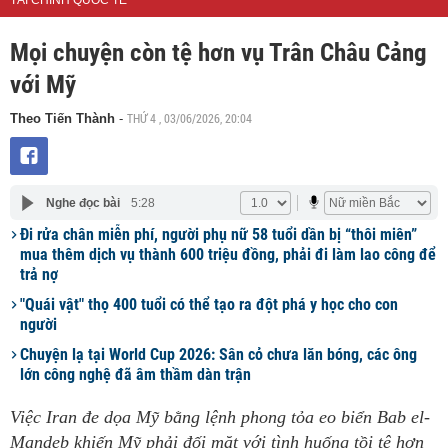
TÀI CHÍNH QUỐC TẾ
Mọi chuyện còn tệ hơn vụ Trân Châu Cảng
với Mỹ
THỨ 4 , 03/06/2026, 20:04
Theo Tiến Thành
-
Nghe đọc bài
5:28
Đi rửa chân miễn phí, người phụ nữ 58 tuổi dần bị “thôi miên”
mua thêm dịch vụ thành 600 triệu đồng, phải đi làm lao công để
trả nợ
"Quái vật" thọ 400 tuổi có thể tạo ra đột phá y học cho con
người
Chuyện lạ tại World Cup 2026: Sân cỏ chưa lăn bóng, các ông
lớn công nghệ đã âm thầm dàn trận
Việc Iran đe dọa Mỹ bằng lệnh phong tỏa eo biển Bab el-
Mandeb khiến Mỹ phải đối mặt với tình huống tồi tệ hơn