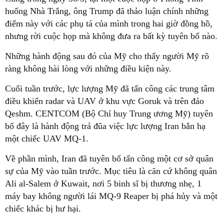
huống Nhà Trắng, ông Trump đã thảo luận chính những
điểm này với các phụ tá của mình trong hai giờ đồng hồ,
nhưng rời cuộc họp mà không đưa ra bất kỳ tuyên bố nào.
Những hành động sau đó của Mỹ cho thấy người Mỹ rõ
ràng không hài lòng với những điều kiện này.
Cuối tuần trước, lực lượng Mỹ đã tấn công các trung tâm
điều khiển radar và UAV ở khu vực Goruk và trên đảo
Qeshm. CENTCOM (Bộ Chỉ huy Trung ương Mỹ) tuyên
bố đây là hành động trả đũa việc lực lượng Iran bắn hạ
một chiếc UAV MQ-1.
Về phần mình, Iran đã tuyên bố tấn công một cơ sở quân
sự của Mỹ vào tuần trước. Mục tiêu là căn cứ không quân
Ali al-Salem ở Kuwait, nơi 5 binh sĩ bị thương nhẹ, 1
máy bay không người lái MQ-9 Reaper bị phá hủy và một
chiếc khác bị hư hại.