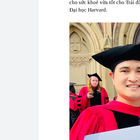
cho sức khoẻ vừa tốt cho Trái đ
16:04
Việt Nam có 1
Đại học Harvard.
đường thuộc n
liên tục