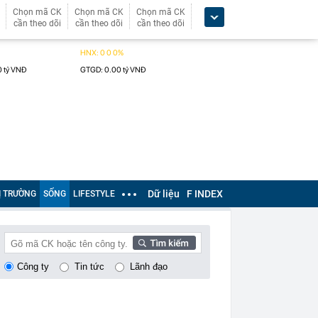
Chọn mã CK
Chọn mã CK
Chọn mã CK
cần theo dõi
cần theo dõi
cần theo dõi
Dữ liệu
F INDEX
Ị TRƯỜNG
SỐNG
LIFESTYLE
Công ty
Tin tức
Lãnh đạo