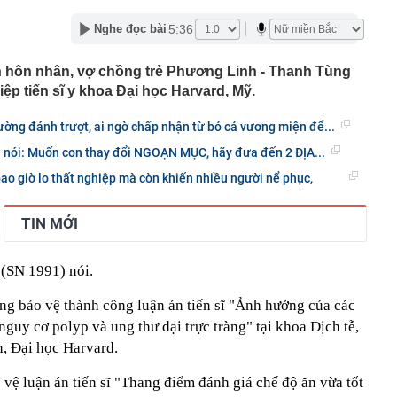
ết chính trị và trách nhiệm pháp lý lâu dài
àng nhiều gia đình không còn dùng lồng bàn? Thì ra có 2
5:36
Nghe đọc bài
 ăn khác hiệu quả hơn hẳn
hoạch lợi nhuận 2026, tiếp tục dẫn đầu về CASA và “fix
ến hôn nhân, vợ chồng trẻ Phương Linh - Thanh Tùng
ho vay bất động sản ở mức 13% +/-2%
iệp tiến sĩ y khoa Đại học Harvard, Mỹ.
, Việt Nam trở thành thị trường lớn thứ hai Đông Nam Á
c hàng triệu người dùng
rường đánh trượt, ai ngờ chấp nhận từ bỏ cả vương miện để...
, hóa ra Nga vẫn nắm "nắm yết hầu" đối thủ để lật
d nói: Muốn con thay đổi NGOẠN MỤC, hãy đưa đến 2 ĐỊA...
ế bất kỳ lúc nào, chỉ là chưa muốn
ại rau lọt top “tốt bậc nhất thế giới”, người Việt ăn liên
o giờ lo thất nghiệp mà còn khiến nhiều người nể phục,
hay biết
g 06/8/2026: Cùng với BIDV và Weixin Pay, NAPAS đã
TIN MỚI
 nối thanh toán xuyên biên giới với thị trường hơn 1,4 tỷ
ại con để trục lợi hơn 4 tỷ đồng tiền bảo hiểm lĩnh án
(SN 1991) nói.
 vì các vụ tấn công liên tiếp nhằm vào những 'ông trùm'
g bảo vệ thành công luận án tiến sĩ "Ảnh hưởng của các
 nguy cơ polyp và ung thư đại trực tràng" tại khoa Dịch tễ,
hị 3.055 chủ phương tiện mang biển số sau nhanh chóng
n, Đại học Harvard.
i theo Nghị định 168
báo nóng khán giả mua vé BIGBANG: Không có vé nội
vệ luận án tiến sĩ "Thang điểm đánh giá chế độ ăn vừa tốt
hiêu trò lừa đảo