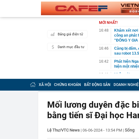
MỚI NHẤT!
16:48
Khám xét nơi 
Bảng giá điện tử
công an phát 
"ĐÔNG Y GIA
Danh mục đầu tư
16:46
Càng bị đấm, đ
sau robot 13
16:42
Phát hiện Nga
hiện một nhiệ
16:41
Nhận cải tạo c
mặt được giấ
XÃ HỘI
CHỨNG KHOÁN
BẤT ĐỘNG SẢN
DOANH NGHIỆ
16:40
Cảnh sát khá
16:34
Giá xăng, dầu
Mối lương duyên đặc bi
16:33
Đột kích một 
dây sản xuất b
bằng tiến sĩ Đại học Ha
Thái Lan
16:28
Bức ảnh chứng
trong tranh c
Sống
Lệ Thư/VTC News
|
06-06-2024 - 13:54 PM
|
16:28
Thành lập thà