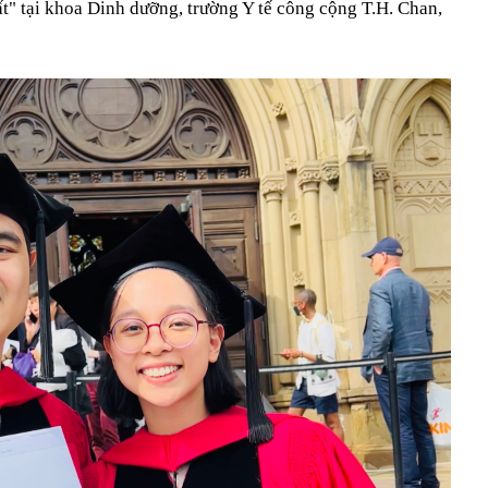
ất" tại khoa Dinh dưỡng, trường Y tế công cộng T.H. Chan,
 nơi mát mẻ quanh năm chỉ khoảng 20 độ, sở hữu cung
hóm "tứ đại đỉnh đèo", được Oscar du lịch vinh danh