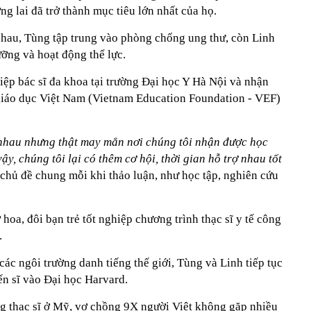
ơng lai đã trở thành mục tiêu lớn nhất của họ.
hau, Tùng tập trung vào phòng chống ung thư, còn Linh
ỡng và hoạt động thể lực.
iệp bác sĩ đa khoa tại trường Đại học Y Hà Nội và nhận
giáo dục Việt Nam (Vietnam Education Foundation - VEF)
hau nhưng thật may mắn nơi chúng tôi nhận được học
y, chúng tôi lại có thêm cơ hội, thời gian hỗ trợ nhau tốt
 chủ đề chung mỗi khi thảo luận, như học tập, nghiên cứu
hoa, đôi bạn trẻ tốt nghiệp chương trình thạc sĩ y tế công
.
ác ngôi trường danh tiếng thế giới, Tùng và Linh tiếp tục
ến sĩ vào Đại học Harvard.
g thạc sĩ ở Mỹ, vợ chồng 9X người Việt không gặp nhiều