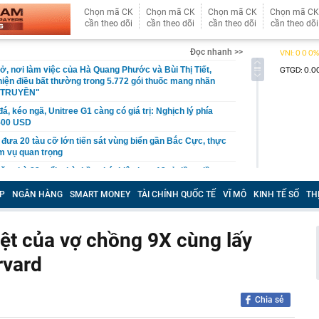
Chọn mã CK
Chọn mã CK
Chọn mã CK
Chọn mã CK
cần theo dõi
cần theo dõi
cần theo dõi
cần theo dõi
Đọc nhanh >>
ở, nơi làm việc của Hà Quang Phước và Bùi Thị Tiết,
hiện điều bất thường trong 5.772 gói thuốc mang nhãn
 TRUYỀN"
á, kéo ngã, Unitree G1 càng có giá trị: Nghịch lý phía
.500 USD
 đưa 20 tàu cỡ lớn tiến sát vùng biển gần Bắc Cực, thực
m vụ quan trọng
ăn nhà 83 tuổi, nhà thầu phát hiện hơn 13 tỷ đồng tiền
u trong tường phòng tắm
P
NGÂN HÀNG
SMART MONEY
TÀI CHÍNH QUỐC TẾ
VĨ MÔ
KINH TẾ SỐ
TH
m xét LĐBĐ Hàn Quốc, thẩm vấn HLV Hong Myung-bo
 cùng giảm
ệt của vợ chồng 9X cùng lấy
căn nhà sau 3 tháng theo dõi, công an phát hiện đường
ột ngọt giả suốt 2 năm, tịch thu gần 25.000 sản phẩm tại
rvard
 minh Lưu Diệc Phi mãi mãi là thần tiên tỷ tỷ: Thần nữ
ũng chỉ đến vậy
Chia sẻ
nh phố Bắc Ninh: Phải coi bảo vệ bản sắc văn hóa Kinh