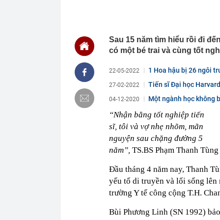
Bắc là 1 cam k
16:27
Vì sao ngày c
cách cất thức
16:26
MB tự tin kế 
Sau 15 năm tìm hiểu rồi đi đ
cứng” tỷ lệ c
có một bé trai và cùng tốt ngh
16:25
Vượt Thái Lan
trong lĩnh vự
1 Hoa hậu bị 26 ngôi t
22-05-2022
16:25
Tưởng vô vọng
Tiến sĩ Đại học Harvar
ngược tình th
27-02-2022
16:18
Mỹ đánh giá lo
Một ngành học không ba
04-12-2020
tục mà không 
đến...
“Nhận bằng tốt nghiệp tiến
16:16
Mốc quan trọn
sĩ, tôi và vợ nhẹ nhõm, mãn
hoàn thiện kết
dân
nguyện sau chặng đường 5
16:11
Người mẹ sát h
năm”,
TS.BS Phạm Thanh Tùng 
chung thân
16:10
Nga rúng động
Đầu tháng 4 năm nay, Thanh Tùn
UAV
yếu tố di truyền và lối sống lên
16:10
Công an đề ng
trường Y tế công cộng T.H. Cha
nộp phạt nguộ
16:05
VPBank cảnh 
Bùi Phương Linh (SN 1992) bảo 
bộ, cẩn thận c