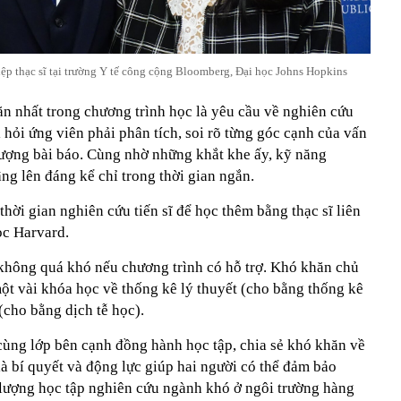
ệp thạc sĩ tại trường Y tế công cộng Bloomberg, Đại học Johns Hopkins
 nhất trong chương trình học là yêu cầu về nghiên cứu
i hỏi ứng viên phải phân tích, soi rõ từng góc cạnh của vấn
 lượng bài báo. Cùng nhờ những khắt khe ấy, kỹ năng
g lên đáng kể chỉ trong thời gian ngắn.
thời gian nghiên cứu tiến sĩ để học thêm bằng thạc sĩ liên
ọc Harvard.
không quá khó nếu chương trình có hỗ trợ. Khó khăn chủ
ột vài khóa học về thống kê lý thuyết (cho bằng thống kê
(cho bằng dịch tễ học).
cùng lớp bên cạnh đồng hành học tập, chia sẻ khó khăn về
à bí quyết và động lực giúp hai người có thể đảm bảo
 lượng học tập nghiên cứu ngành khó ở ngôi trường hàng