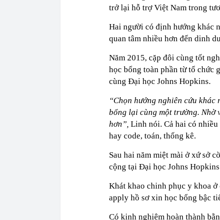
trở lại hỗ trợ Việt Nam trong tư
Hai người có định hướng khác n
quan tâm nhiều hơn đến dinh dư
Năm 2015, cặp đôi cùng tốt ngh
học bổng toàn phần từ tổ chức 
cùng Đại học Johns Hopkins.
“Chọn hướng nghiên cứu khác n
bổng lại cùng một trường. Nhờ vậ
hơn”,
Linh nói. Cả hai có nhiều
hay code, toán, thống kê.
Sau hai năm miệt mài ở xứ sở cờ 
cộng tại Đại học Johns Hopkins
Khát khao chinh phục y khoa ở c
apply hồ sơ xin học bổng bậc ti
Có kinh nghiệm hoàn thành bằn