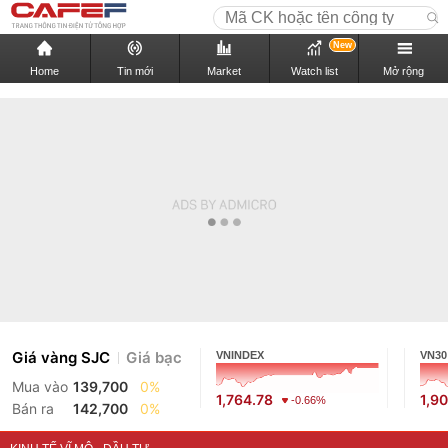
New
Home
Tin mới
Market
Watch list
Mở rộng
Giá vàng SJC
Giá bạc
VNINDEX
VN30
Mua vào
139,700
0%
1,764.78
1,9
-0.66%
Bán ra
142,700
0%