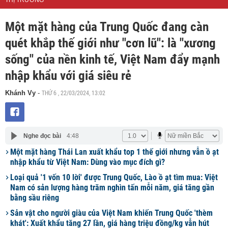
THỊ TRƯỜNG
Một mặt hàng của Trung Quốc đang càn
quét khắp thế giới như "cơn lũ": là "xương
sống" của nền kinh tế, Việt Nam đẩy mạnh
nhập khẩu với giá siêu rẻ
THỨ 6 , 22/03/2024, 13:02
Khánh Vy
-
Nghe đọc bài
4:48
Một mặt hàng Thái Lan xuất khẩu top 1 thế giới nhưng vẫn ồ ạt
nhập khẩu từ Việt Nam: Dùng vào mục đích gì?
Loại quả '1 vốn 10 lời' được Trung Quốc, Lào ồ ạt tìm mua: Việt
Nam có sản lượng hàng trăm nghìn tấn mỗi năm, giá tăng gần
bằng sầu riêng
Sản vật cho người giàu của Việt Nam khiến Trung Quốc 'thèm
khát': Xuất khẩu tăng 27 lần, giá hàng triệu đồng/kg vẫn hút