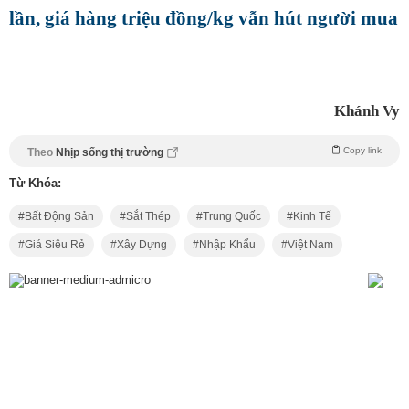
lần, giá hàng triệu đồng/kg vẫn hút người mua
Khánh Vy
Copy link
Theo
Nhịp sống thị trường
Từ Khóa:
Bất Động Sản
Sắt Thép
Trung Quốc
Kinh Tế
Giá Siêu Rẻ
Xây Dựng
Nhập Khẩu
Việt Nam