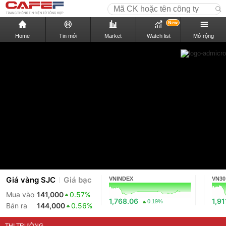
New
Home
Tin mới
Market
Watch list
Mở rộng
Giá vàng SJC
Giá bạc
VNINDEX
VN30
Mua vào
141,000
0.57%
1,768.06
1,91
0.19%
Bán ra
144,000
0.56%