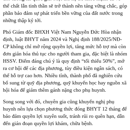
thể chất lẫn tinh thần sẽ trở thành nền tảng vững chắc, góp
phần bảo đảm sự phát triển bền vững của đất nước trong
những thập kỷ tới.
Phó Giám đốc BHXH Việt Nam Nguyễn Đức Hòa nhận
định, luật BHYT năm 2024 và Nghị định 188/2025/NĐ-
CP không chỉ mở rộng quyền lợi, tăng mức hỗ trợ mà còn
đơn giản hóa thủ tục cho người tham gia, đặc biệt là nhóm
HSSV. Điểm đáng chú ý là quy định “tối thiểu 50%”, mở
ra cơ hội để các địa phương, tùy điều kiện ngân sách, có
thể hỗ trợ cao hơn. Nhiều tỉnh, thành phố đã nghiên cứu
bổ sung từ quỹ địa phương, quỹ khuyến học hay nguồn xã
hội hóa để giảm thêm gánh nặng cho phụ huynh.
Song song với đó, chuyên gia cũng khuyến nghị phụ
huynh nên lựa chọn phương thức đóng BHYT 12 tháng để
bảo đảm quyền lợi xuyên suốt, tránh rủi ro quên hạn, dẫn
đến gián đoạn quyền lợi khám, chữa bệnh.