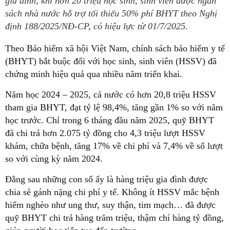
gia đình, khi hơn 20 triệu học sinh, sinh viên được ngân
sách nhà nước hỗ trợ tối thiểu 50% phí BHYT theo Nghị
định 188/2025/NĐ-CP, có hiệu lực từ 01/7/2025.
Theo Bảo hiểm xã hội Việt Nam, chính sách bảo hiểm y tế
(BHYT) bắt buộc đối với học sinh, sinh viên (HSSV) đã
chứng minh hiệu quả qua nhiều năm triển khai.
Năm học 2024 – 2025, cả nước có hơn 20,8 triệu HSSV
tham gia BHYT, đạt tỷ lệ 98,4%, tăng gần 1% so với năm
học trước. Chỉ trong 6 tháng đầu năm 2025, quỹ BHYT
đã chi trả hơn 2.075 tỷ đồng cho 4,3 triệu lượt HSSV
khám, chữa bệnh, tăng 17% về chi phí và 7,4% về số lượt
so với cùng kỳ năm 2024.
Đằng sau những con số ấy là hàng triệu gia đình được
chia sẻ gánh nặng chi phí y tế. Không ít HSSV mắc bệnh
hiểm nghèo như ung thư, suy thận, tim mạch… đã được
quỹ BHYT chi trả hàng trăm triệu, thậm chí hàng tỷ đồng,