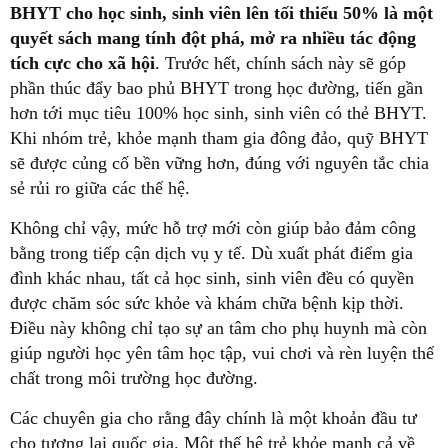
BHYT cho học sinh, sinh viên lên tối thiểu 50% là một
quyết sách mang tính đột phá, mở ra nhiều tác động
tích cực cho xã hội
. Trước hết, chính sách này sẽ góp
phần thúc đẩy bao phủ BHYT trong học đường, tiến gần
hơn tới mục tiêu 100% học sinh, sinh viên có thẻ BHYT.
Khi nhóm trẻ, khỏe mạnh tham gia đông đảo, quỹ BHYT
sẽ được củng cố bền vững hơn, đúng với nguyên tắc chia
sẻ rủi ro giữa các thế hệ.
Không chỉ vậy, mức hỗ trợ mới còn giúp bảo đảm công
bằng trong tiếp cận dịch vụ y tế. Dù xuất phát điểm gia
đình khác nhau, tất cả học sinh, sinh viên đều có quyền
được chăm sóc sức khỏe và khám chữa bệnh kịp thời.
Điều này không chỉ tạo sự an tâm cho phụ huynh mà còn
giúp người học yên tâm học tập, vui chơi và rèn luyện thể
chất trong môi trường học đường.
Các chuyên gia cho rằng đây chính là một khoản đầu tư
cho tương lai quốc gia. Một thế hệ trẻ khỏe mạnh cả về