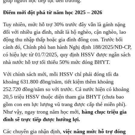
giúp người học tiếp tục đến trường.
Điểm mới đột phá từ năm học 2025 – 2026
Tuy nhiên, mức hỗ trợ 30% trước đây vẫn là gánh nặng
đối với nhiều gia đình, nhất là hộ nghèo, cận nghèo, lao
động thu nhập thấp hoặc gia đình đông con. Trước bối
cảnh đó, Chính phủ ban hành Nghị định 188/2025/NĐ-CP,
có hiệu lực từ 01/7/2025, quy định HSSV được ngân sách
nhà nước hỗ trợ tối thiểu 50% mức đóng BHYT.
Với chính sách mới, mỗi HSSV chỉ phải đóng tối đa
khoảng 631.800 đồng/năm, tiết kiệm thêm khoảng
252.720 đồng/năm so với trước. Cả nước hiện có khoảng
20,5 triệu HSSV thuộc diện tham gia BHYT (chưa bao
gồm con em lực lượng vũ trang được cấp thẻ miễn phí).
Như vậy, ngay trong năm học mới,
hàng chục triệu gia
đình sẽ trực tiếp được hưởng lợi.
Các chuyên gia nhận định,
việc nâng mức hỗ trợ đóng