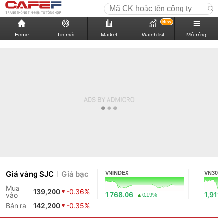
New
Home
Tin mới
Market
Watch list
Mở rộng
Giá vàng SJC
Giá bạc
VNINDEX
VN30
Mua
139,200
-0.36%
1,768.06
1,91
vào
0.19%
Bán ra
142,200
-0.35%