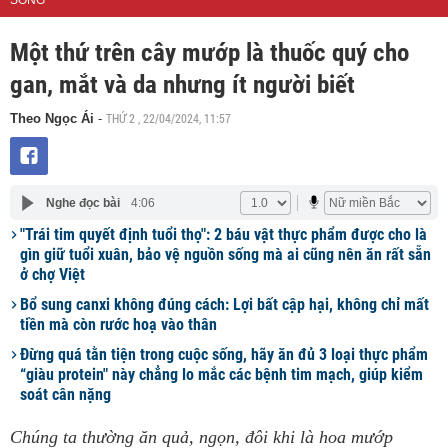
SỐNG
Một thứ trên cây mướp là thuốc quý cho
gan, mắt và da nhưng ít người biết
THỨ 2 , 22/04/2024, 11:57
Theo Ngọc Ái
-
Nghe đọc bài
4:06
"Trái tim quyết định tuổi thọ": 2 báu vật thực phẩm được cho là
gìn giữ tuổi xuân, bảo vệ nguồn sống mà ai cũng nên ăn rất sẵn
ở chợ Việt
Bổ sung canxi không đúng cách: Lợi bất cập hại, không chỉ mất
tiền mà còn rước hoạ vào thân
Đừng quá tằn tiện trong cuộc sống, hãy ăn đủ 3 loại thực phẩm
“giàu protein" này chẳng lo mắc các bệnh tim mạch, giúp kiểm
soát cân nặng
Chúng ta thường ăn quả, ngọn, đôi khi là hoa mướp