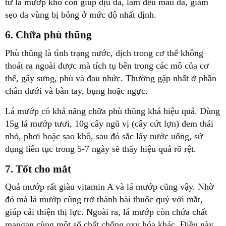
từ lá mướp khô còn giúp dịu da, làm đều màu da, giảm
sẹo da vùng bị bỏng ở mức độ nhất định.
6. Chữa phù thũng
Phù thũng là tình trạng nước, dịch trong cơ thể không
thoát ra ngoài được mà tích tụ bên trong các mô của cơ
thể, gây sưng, phù và đau nhức. Thường gặp nhất ở phần
chân dưới và bàn tay, bụng hoặc ngực.
Lá mướp có khả năng chữa phù thũng khá hiệu quả. Dùng
15g lá mướp tươi, 10g cây ngũ vị (cây cứt lợn) đem thái
nhỏ, phơi hoặc sao khô, sau đó sắc lấy nước uống, sử
dụng liên tục trong 5-7 ngày sẽ thấy hiệu quả rõ rệt.
7. Tốt cho mắt
Quả mướp rất giàu vitamin A và lá mướp cũng vậy. Nhờ
đó mà lá mướp cũng trở thành bài thuốc quý với mắt,
giúp cải thiện thị lực. Ngoài ra, lá mướp còn chứa chất
mangan cùng một số chất chống oxy hóa khác. Điều này