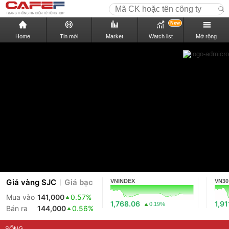
New
Home
Tin mới
Market
Watch list
Mở rộng
Giá vàng SJC
Giá bạc
VNINDEX
VN30
Mua vào
141,000
0.57%
1,768.06
1,91
0.19%
Bán ra
144,000
0.56%