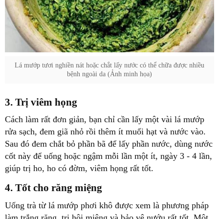
Lá mướp tươi nghiền nát hoặc chắt lấy nước có thể chữa được nhiều
bệnh ngoài da (Ảnh minh họa)
3. Trị viêm họng
Cách làm rất đơn giản, bạn chỉ cần lấy một vài lá mướp
rửa sạch, đem giã nhỏ rồi thêm ít muối hạt và nước vào.
Sau đó đem chắt bỏ phần bã để lấy phần nước, dùng nước
cốt này để uống hoặc ngậm mỗi lần một ít, ngày 3 - 4 lần,
giúp trị ho, ho có đờm, viêm họng rất tốt.
4. Tốt cho răng miệng
Uống trà từ lá mướp phơi khô được xem là phương pháp
làm trắng răng, trị hôi miệng và bảo vệ nướu rất tốt. Một