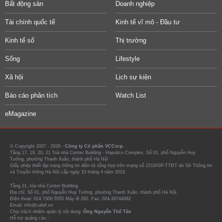
Bất động sản
Doanh nghiệp
Tài chính quốc tế
Kinh tế vĩ mô - Đầu tư
Kinh tế số
Thị trường
Sống
Lifestyle
Xã hội
Lịch sự kiện
Báo cáo phân tích
Watch List
eMagazine
© Copyright 2007 - 2026 -
Công ty Cổ phần VCCorp.
Tầng 17, 19, 20, 21 Toà nhà Center Building - Hapulico Complex, Số 01, phố Nguyễn Huy
Tưởng, phường Thanh Xuân, thành phố Hà Nội
Giấy phép thiết lập trang thông tin điện tử tổng hợp trên mạng số 2216/GP-TTĐT do Sở Thông tin
và Truyền thông Hà Nội cấp ngày 10 tháng 4 năm 2019.
Tầng 21, tòa nhà Center Building.
Địa chỉ: Số 01, phố Nguyễn Huy Tưởng, phường Thanh Xuân, thành phố Hà Nội
Điện thoại: 024 7309 5555 Máy lẻ 292. Fax: 024-39744082
Email: info@cafef.vn
Chịu trách nhiệm quản lý nội dung:
Ông Nguyễn Thế Tân
Hỗ trợ quảng cáo :