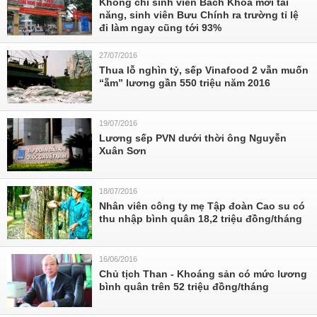
Không chỉ sinh viên Bách Khoa mới tài
năng, sinh viên Bưu Chính ra trường tỉ lệ
đi làm ngay cũng tới 93%
27/07/2016
Thua lỗ nghìn tỷ, sếp Vinafood 2 vẫn muốn
“ẵm” lương gần 550 triệu năm 2016
19/07/2016
Lương sếp PVN dưới thời ông Nguyễn
Xuân Sơn
18/07/2016
Nhân viên công ty mẹ Tập đoàn Cao su có
thu nhập bình quân 18,2 triệu đồng/tháng
16/06/2016
Chủ tịch Than - Khoáng sản có mức lương
bình quân trên 52 triệu đồng/tháng