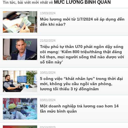
MỨC LƯƠNG BÌNH QUÂN
Tin tức, bài viết mới nhất về
13/03/2024
Mức lương mới từ 1/7/2024 sẽ áp dụng đến
đến khi nào?
21/02/2024
Triệu phú tự thân U70 phát ngôn dậy sóng
cõi mạng: ‘Kiếm 800 triệu/tháng thật đáng
hổ thẹn, mọi người sống thế nào được với
số tiền này’
10/01/2024
5 công việc “khát nhân lực” trong thời đại
mới, không yêu cầu ngồi văn phòng,
lương tối thiểu 3 tỷ đồng/năm
03/01/2024
Một doanh nghiệp trả lương cao hơn 14
lần mức bình quân
03/10/2023