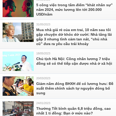
5 công việc trong tâm điểm “khát nhân sự”
năm 2024, mức lương lên tới 200.000
USD/năm
31/05/2023
Mua nhà giá rẻ của em trai, 10 năm sau tôi
gặp chuyện dở khóc dở cười: Nhà tăng lãi
gấp 3 nhưng tình cảm tan nát, “chủ nhà
cũ” đưa ra yêu cầu trái khoáy
18/05/2023
Chủ tịch Hà Nội: Công nhân lương 7 triệu
đồng sẽ có thể tiếp cận được nhà ở xã hội
20/03/2023
Giảm năm đóng BHXH để có lương hưu: Đề
xuất thêm chính sách tự nguyện đóng bổ
sung
24/01/2023
Thưởng Tết bình quân 6,8 triệu đồng, cao
nhất 1 tỉ đồng: Bạn ở mức nào?