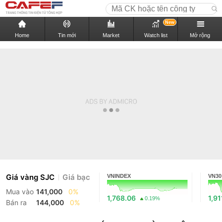
New
Home
Tin mới
Market
Watch list
Mở rộng
Giá vàng SJC
Giá bạc
VNINDEX
VN30
Mua vào
141,000
0%
1,768.06
1,91
0.19%
Bán ra
144,000
0%