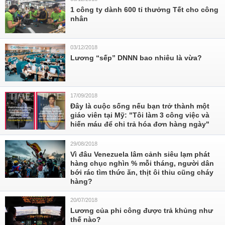
1 công ty dành 600 tỉ thưởng Tết cho công
nhân
03/12/2018
Lương “sếp” DNNN bao nhiêu là vừa?
17/09/2018
Đây là cuộc sống nếu bạn trở thành một
giáo viên tại Mỹ: "Tôi làm 3 công việc và
hiến máu để chi trả hóa đơn hàng ngày"
29/08/2018
Vì đâu Venezuela lâm cảnh siêu lạm phát
hàng chục nghìn % mỗi tháng, người dân
bới rác tìm thức ăn, thịt ôi thiu cũng cháy
hàng?
20/07/2018
Lương của phi công được trả khủng như
thế nào?