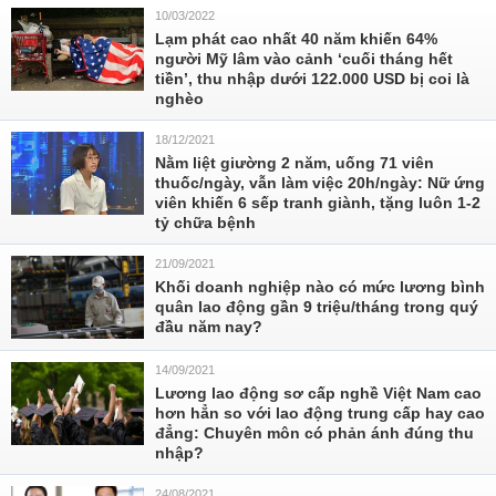
10/03/2022
Lạm phát cao nhất 40 năm khiến 64%
người Mỹ lâm vào cảnh ‘cuối tháng hết
tiền’, thu nhập dưới 122.000 USD bị coi là
nghèo
18/12/2021
Nằm liệt giường 2 năm, uống 71 viên
thuốc/ngày, vẫn làm việc 20h/ngày: Nữ ứng
viên khiến 6 sếp tranh giành, tặng luôn 1-2
tỷ chữa bệnh
21/09/2021
Khối doanh nghiệp nào có mức lương bình
quân lao động gần 9 triệu/tháng trong quý
đầu năm nay?
14/09/2021
Lương lao động sơ cấp nghề Việt Nam cao
hơn hẳn so với lao động trung cấp hay cao
đẳng: Chuyên môn có phản ánh đúng thu
nhập?
24/08/2021