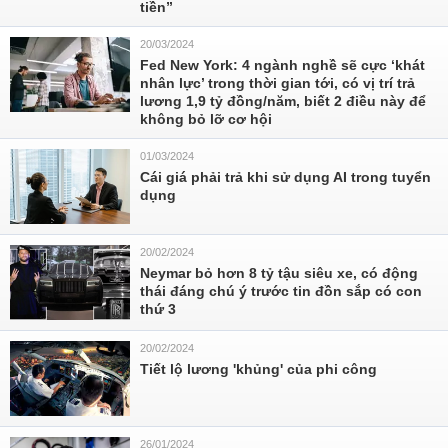
tiền”
20/03/2024
Fed New York: 4 ngành nghề sẽ cực ‘khát
nhân lực’ trong thời gian tới, có vị trí trả
lương 1,9 tỷ đồng/năm, biết 2 điều này để
không bỏ lỡ cơ hội
01/03/2024
Cái giá phải trả khi sử dụng AI trong tuyển
dụng
20/02/2024
Neymar bỏ hơn 8 tỷ tậu siêu xe, có động
thái đáng chú ý trước tin đồn sắp có con
thứ 3
20/02/2024
Tiết lộ lương 'khủng' của phi công
26/01/2024