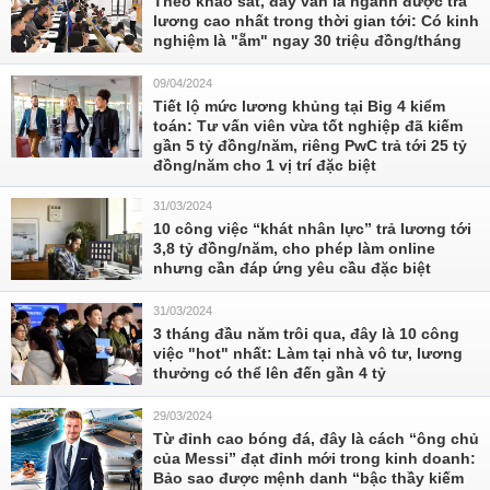
Theo khảo sát, đây vẫn là ngành được trả
lương cao nhất trong thời gian tới: Có kinh
nghiệm là "ẵm" ngay 30 triệu đồng/tháng
09/04/2024
Tiết lộ mức lương khủng tại Big 4 kiểm
toán: Tư vấn viên vừa tốt nghiệp đã kiếm
gần 5 tỷ đồng/năm, riêng PwC trả tới 25 tỷ
đồng/năm cho 1 vị trí đặc biệt
31/03/2024
10 công việc “khát nhân lực” trả lương tới
3,8 tỷ đồng/năm, cho phép làm online
nhưng cần đáp ứng yêu cầu đặc biệt
31/03/2024
3 tháng đầu năm trôi qua, đây là 10 công
việc "hot" nhất: Làm tại nhà vô tư, lương
thưởng có thể lên đến gần 4 tỷ
29/03/2024
Từ đỉnh cao bóng đá, đây là cách “ông chủ
của Messi” đạt đỉnh mới trong kinh doanh:
Bảo sao được mệnh danh “bậc thầy kiếm