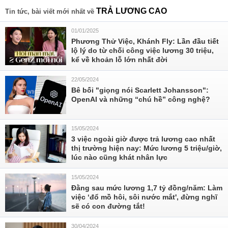
TRẢ LƯƠNG CAO
Tin tức, bài viết mới nhất về
01/01/2025
Phương Thử Việc, Khánh Fly: Lần đầu tiết
lộ lý do từ chối công việc lương 30 triệu,
kể về khoản lỗ lớn nhất đời
22/05/2024
Bê bối "giọng nói Scarlett Johansson":
OpenAI và những “chú hề” công nghệ?
15/05/2024
3 việc ngoài giờ được trả lương cao nhất
thị trường hiện nay: Mức lương 5 triệu/giờ,
lúc nào cũng khát nhân lực
15/05/2024
Đằng sau mức lương 1,7 tỷ đồng/năm: Làm
việc ‘đổ mồ hôi, sôi nước mắt', đừng nghĩ
sẽ có con đường tắt!
30/04/2024