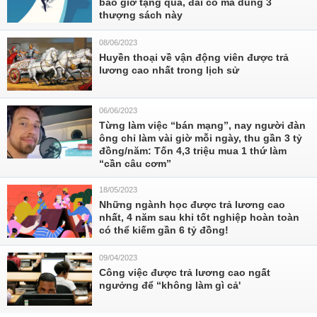
bao giờ tặng quà, đãi cỗ mà dùng 3
thượng sách này
08/06/2023
Huyền thoại về vận động viên được trả
lương cao nhất trong lịch sử
06/06/2023
Từng làm việc “bán mạng”, nay người đàn
ông chỉ làm vài giờ mỗi ngày, thu gần 3 tỷ
đồng/năm: Tốn 4,3 triệu mua 1 thứ làm
“cần câu cơm”
18/05/2023
Những ngành học được trả lương cao
nhất, 4 năm sau khi tốt nghiệp hoàn toàn
có thể kiếm gần 6 tỷ đồng!
09/04/2023
Công việc được trả lương cao ngất
ngưởng để “không làm gì cả'