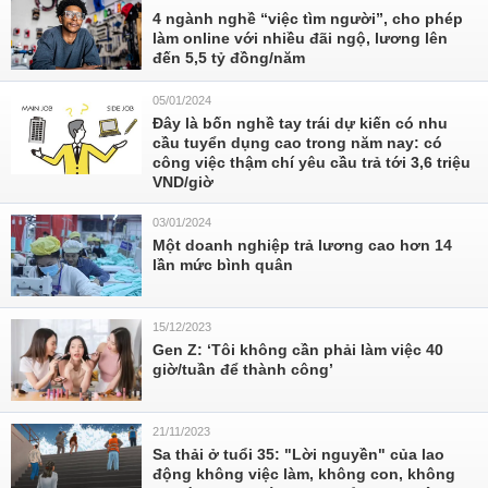
4 ngành nghề “việc tìm người”, cho phép
làm online với nhiều đãi ngộ, lương lên
đến 5,5 tỷ đồng/năm
05/01/2024
Đây là bốn nghề tay trái dự kiến có nhu
cầu tuyển dụng cao trong năm nay: có
công việc thậm chí yêu cầu trả tới 3,6 triệu
VND/giờ
03/01/2024
Một doanh nghiệp trả lương cao hơn 14
lần mức bình quân
15/12/2023
Gen Z: ‘Tôi không cần phải làm việc 40
giờ/tuần để thành công’
21/11/2023
Sa thải ở tuổi 35: "Lời nguyền" của lao
động không việc làm, không con, không