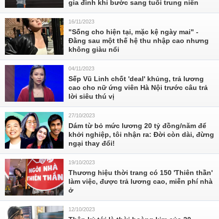
gia đình khi bước sang tuổi trung niên
16/11/2023
"Sống cho hiện tại, mặc kệ ngày mai" -
Đằng sau một thế hệ thu nhập cao nhưng
không giàu nổi
04/11/2023
Sếp Vũ Linh chốt 'deal' khủng, trả lương
cao cho nữ ứng viên Hà Nội trước câu trả
lời siêu thú vị
27/10/2023
Dám từ bỏ mức lương 20 tỷ đồng/năm để
khởi nghiệp, tôi nhận ra: Đời còn dài, đừng
ngại thay đổi!
19/10/2023
Thương hiệu thời trang có 150 'Thiên thần'
làm việc, được trả lương cao, miễn phí nhà
ở
12/10/2023