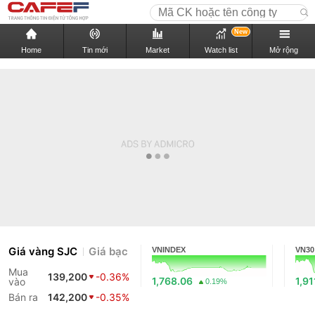
New
Home
Tin mới
Market
Watch list
Mở rộng
Giá vàng SJC
Giá bạc
VNINDEX
VN30
Mua
139,200
-0.36%
1,768.06
1,91
vào
0.19%
Bán ra
142,200
-0.35%