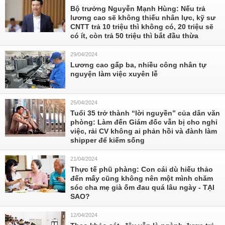
Bộ trưởng Nguyễn Mạnh Hùng: Nếu trả
lương cao sẽ không thiếu nhân lực, kỹ sư
CNTT trả 10 triệu thì không có, 20 triệu sẽ
có ít, còn trả 50 triệu thì bắt đầu thừa
29/04/2024
Lương cao gấp ba, nhiều công nhân tự
nguyện làm việc xuyên lễ
25/04/2024
Tuổi 35 trở thành “lời nguyền” của dân văn
phòng: Làm đến Giám đốc vẫn bị cho nghỉ
việc, rải CV không ai phản hồi và đành làm
shipper để kiếm sống
21/04/2024
Thực tế phũ phàng: Con cái dù hiếu thảo
đến mấy cũng không nên một mình chăm
sóc cha mẹ già ốm đau quá lâu ngày - TẠI
SAO?
12/04/2024