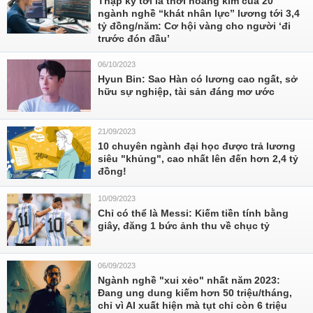
Thập kỷ tới là thời hoàng kim của 20
ngành nghề “khát nhân lực” lương tới 3,4
tỷ đồng/năm: Cơ hội vàng cho người ‘đi
trước đón đầu’
06/10/2023
Hyun Bin: Sao Hàn có lương cao ngất, sở
hữu sự nghiệp, tài sản đáng mơ ước
21/09/2023
10 chuyên ngành đại học được trả lương
siêu "khủng", cao nhất lên đến hơn 2,4 tỷ
đồng!
10/09/2023
Chỉ có thể là Messi: Kiếm tiền tính bằng
giây, đăng 1 bức ảnh thu về chục tỷ
06/09/2023
Ngành nghề "xui xẻo" nhất năm 2023:
Đang ung dung kiếm hơn 50 triệu/tháng,
chỉ vì AI xuất hiện mà tụt chỉ còn 6 triệu