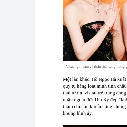
Visual gợi cảm và thần thái sang trọng
Một lần khác, Hồ Ngọc Hà xuất h
quy tụ hàng loạt minh tinh ch
thái tự tin, visual trẻ trung đán
nhận ngoài đời Thư Kỳ đẹp "khô
thậm chí còn khiến công chúng t
khung hình ấy.