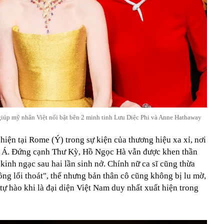
 giúp mỹ nhân Việt nổi bật bên 2 minh tinh Lưu Diệc Phi và Anne Hathaway
iện tại Rome (Ý) trong sự kiện của thương hiệu xa xỉ, nơi
âu Á. Đứng cạnh Thư Kỳ, Hồ Ngọc Hà vẫn được khen thần
g kinh ngạc sau hai lần sinh nở. Chính nữ ca sĩ cũng thừa
ng lối thoát", thế nhưng bản thân cô cũng không bị lu mờ,
ự hào khi là đại diện Việt Nam duy nhất xuất hiện trong