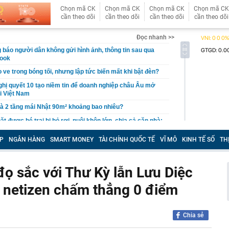
Chọn mã CK
Chọn mã CK
Chọn mã CK
Chọn mã CK
cần theo dõi
cần theo dõi
cần theo dõi
cần theo dõi
Đọc nhanh >>
 báo người dân không gửi hình ảnh, thông tin sau qua
book
 ve trong bóng tối, nhưng lập tức biến mất khi bật đèn?
ị quyết 10 tạo niềm tin để doanh nghiệp châu Âu mở
ại Việt Nam
hà 2 tầng mái Nhật 90m² khoảng bao nhiêu?
t được bé trai bị bỏ rơi, nuôi khôn lớn, chia cả căn nhà:
4 năm khiến nhiều người xúc động
P
NGÂN HÀNG
SMART MONEY
TÀI CHÍNH QUỐC TẾ
VĨ MÔ
KINH TẾ SỐ
TH
ng bất ngờ tăng giá 5% chỉ trong một phiên: Điều gì
ng án NGHỈ TẾT NGUYÊN ĐÁN ĐINH MÙI, NGHỈ LỄ
đọ sắc với Thư Kỳ lẫn Lưu Diệc
 2027
à netizen chấm thẳng 0 điểm
vực, thu giữ 266 hiện vật vàng trị giá hơn 26 tỷ đồng do
ồng phát hiện khi thay sàn nhà
hông thể thay thế trong Doraemon
Chia sẻ
l bị huỷ tư cách công ty đại chúng