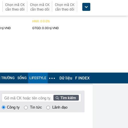
Chọn mã CK
Chọn mã CK
Chọn mã CK
cần theo dõi
cần theo dõi
cần theo dõi
Dữ liệu
F INDEX
Ị TRƯỜNG
SỐNG
LIFESTYLE
Công ty
Tin tức
Lãnh đạo