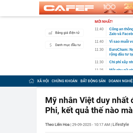
MỚI NHẤT!
11:40
Công an thông
Bảng giá điện tử
Zalo và Face
11:40
Vì sao muỗi vo
Danh mục đầu tư
11:30
EuroCham: Ngh
rộng đầu tư t
11:30
Chi phí xây n
11:25
Một phụ nữ nhặ
Kết cục sau 2
XÃ HỘI
CHỨNG KHOÁN
BẤT ĐỘNG SẢN
DOANH NGHIỆ
11:22
Anh em của và
đang xảy ra?
11:22
Đề xuất phươ
Mỹ nhân Việt duy nhất 
QUỐC KHÁNH
Phi, kết quả thế nào m
11:21
Phong tỏa khu 
một cặp vợ ch
11:18
Lý do Suneo k
Lifestyle
Theo Liên Hoa
|
29-09-2025 - 10:17 AM
|
11:16
Bamboo Capita