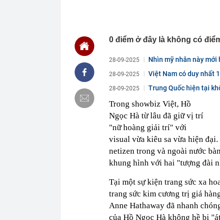
11:13
CEO DeepMind 
startup riêng:
11:12
Bất ngờ 3 chi
0 điểm ở đây là không có điể
11:12
Chủ hàng hoa 
mua, đến ngườ
Nhìn mỹ nhân này mới h
11:11
Tịch thu gần 7
28-09-2025
sang trọng
Việt Nam có duy nhất 1 
28-09-2025
11:08
Tổng thống Ng
Trung Quốc hiện tại k
28-09-2025
11:07
Trình Quốc hộ
Bắc Ninh
Trong showbiz Việt, Hồ
11:03
Ngày 7 tháng 
Ngọc Hà từ lâu đã giữ vị trí
không bạn sẽ 
"nữ hoàng giải trí" với
11:02
PNJ triệu tập
visual vừa kiêu sa vừa hiện đại.
11:00
Chính phủ đề 
netizen trong và ngoài nước bàn
đô qua 7 địa
khung hình với hai "tượng đài n
11:00
7 câu hỏi nên 
Tại một sự kiện trang sức xa h
trang sức kim cương trị giá hà
Anne Hathaway đã nhanh chóng v
của Hồ Ngọc Hà không hề bị "át 