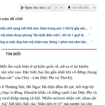
từ chức, 'công thần' lâu năm rời tập đoàn thành lập
 Cuộc đại tháo chạy nhân tài tại Google
3:20
Nghe đọc bài
ếc iPhone cũ được cho là “đáng mua nhất” hiện nay
m nào để chê!
quả lâu năm nói thẳng: 4 loại quả này rẻ mấy cũng đừng
i bán còn ngại ăn
iểu chữ sang viết thế nào: Diện trang sức 1100 tỷ gây sốc...
00 tỷ đồng tiền mặt cùng 74 kg vàng thỏi tại một căn nhà
mỹ nhân được phong “đệ nhất diễn viên”, chỉ rơi 1 giọt lệ...
a Putin bất ngờ cải tổ hàng ngũ chỉ huy quân đội
hông ai mặc đẹp hơn mỹ nhân này: Đóng 1 phim mà sắm tận...
i xem xét thành lập thành phố Quảng Ninh và thành phố
TIN MỚI
8 là mùa thu, hãy nhớ ăn 2 món từ "2 loại rau vàng", nếu
phải đợi đến năm sau!
 đại hội đồng cổ đông bất thường
 Mỗi lần xuất hiện ở sự kiện quốc tế, nữ ca sĩ lại khiến
xuất hơn 288 nghìn tỷ làm đường Vành đai 5 - Vùng Thủ
 tán xôn xao. Đặc biệt, hai lần gần nhất khi cô đứng chung
 phương
han sắc" của Cbiz - Lưu Diệc Phi và Thư Kỳ.
tự trả lời trước khi mua vàng
oa ở Thượng Hải, Hồ Ngọc Hà diện đầm đỏ rực, kết hợp bộ
ng chục tỉ đồng. Khoảnh khắc cô đứng cạnh Lưu Diệc Phi và
iral khắp mạng xã hội. Nhiều netizen nhận xét, nhan sắc
vía" bởi khí chất của "thần tiên tỷ tỷ" mà ngược lại còn