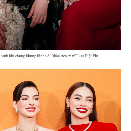
ạnh khi chung khung hình với "thần tiên tỷ tỷ" Lưu Diệc Phi