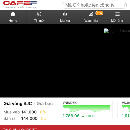
New
Home
Tin mới
Market
Watch list
Mở rộng
Giá vàng SJC
Giá bạc
VNINDEX
VN30
Mua vào
141,000
0%
1,768.06
1,91
0.19%
Bán ra
144,000
0%