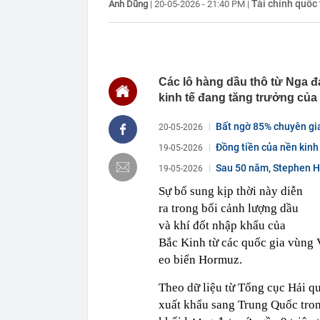
Tài chính quốc 
Anh Dũng
|
20-05-2026 - 21:40 PM
|
22:39
Đây mới là cá
nhà đài đút túi
22:30
Nghiên cứu th
- Cao Bồ
22:22
Cưỡng chế 6 n
Các lô hàng dầu thô từ Nga 
kinh tế đang tăng trưởng của
22:21
Vứt nhầm tấm 
ông khiến cả c
Bất ngờ 85% chuyên gia 
20-05-2026
22:17
Vì sao chưa th
Lai?
Đồng tiền của nền kinh
19-05-2026
22:16
Giá vàng mới 
Sau 50 năm, Stephen 
19-05-2026
22:15
Vợ chồng chủ t
mất trắng 15 
Sự bổ sung kịp thời này diễn
ra trong bối cảnh lượng dầu
22:15
Mỹ nhân người
chàng trai ké
và khí đốt nhập khẩu của
22:10
Chữ “NAPAS” t
Bắc Kinh từ các quốc gia vùng 
22:08
Người phụ nữ 
eo biển Hormuz.
chuyển trả lạ
ngân hàng”
Theo dữ liệu từ Tổng cục Hải 
xuất khẩu sang Trung Quốc tron