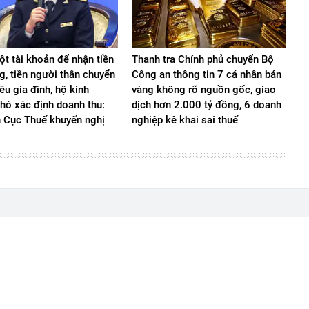
t tài khoản để nhận tiền
Thanh tra Chính phủ chuyển Bộ
g, tiền người thân chuyển
Công an thông tin 7 cá nhân bán
iêu gia đình, hộ kinh
vàng không rõ nguồn gốc, giao
hó xác định doanh thu:
dịch hơn 2.000 tỷ đồng, 6 doanh
n Cục Thuế khuyến nghị
nghiệp kê khai sai thuế