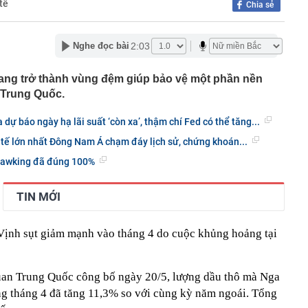
tế
Chia sẻ
i tên hồi sinh phim Việt giờ vàng: Rating vượt mốc 50%,
 3 tỷ mỗi tập
2:03
Nghe đọc bài
í điểm làn vượt xe ở cao tốc Hà Nội - Hải Phòng, Cầu Giẽ
hà đất công 'chây ì' bàn giao mặt bằng
đang trở thành vùng đệm giúp bảo vệ một phần nền
 Trung Quốc.
vé số trúng hơn 30 tỷ đồng vào thùng rác, người đàn
ông ty vệ sinh phải mất 2 ngày tìm lại
dự báo ngày hạ lãi suất ‘còn xa’, thậm chí Fed có thể tăng...
u hồi được hơn 15 tỉ đồng tiền cọc đấu giá đất tại Gia
 tế lớn nhất Đông Nam Á chạm đáy lịch sử, chứng khoán...
nhất tại Mi Hồng, Bảo Tín Mạnh Hải, DOJI, SJC, PNJ,…
Hawking đã đúng 100%
rang trại lợn ở Trung Quốc rơi vào cảnh tán gia bại sản,
triệu USD vì án oan
TIN MỚI
 miền Tây là tiểu thư nhưng gia đình phá sản, được
m 4 tuổi mang 20 cây vàng hỏi cưới
rên thẻ ngân hàng nghĩa là gì?
Vịnh sụt giảm mạnh vào tháng 4 do cuộc khủng hoảng tại
nhận được 97 triệu đồng tiền chuyển khoản nhầm liền
i, 30 ngày sau được công an thông báo: “Chị đang nợ tiền
quan Trung Quốc công bố ngày 20/5, lượng dầu thô mà Nga
g tháng 4 đã tăng 11,3% so với cùng kỳ năm ngoái. Tổng