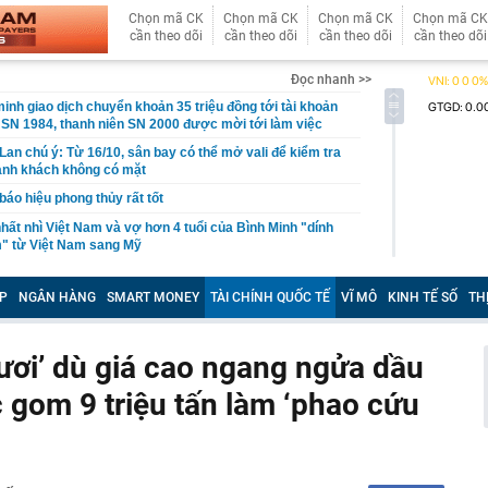
Chọn mã CK
Chọn mã CK
Chọn mã CK
Chọn mã CK
cần theo dõi
cần theo dõi
cần theo dõi
cần theo dõi
Đọc nhanh >>
inh giao dịch chuyển khoản 35 triệu đồng tới tài khoản
SN 1984, thanh niên SN 2000 được mời tới làm việc
 Lan chú ý: Từ 16/10, sân bay có thể mở vali để kiểm tra
ành khách không có mặt
báo hiệu phong thủy rất tốt
hất nhì Việt Nam và vợ hơn 4 tuổi của Bình Minh "dính
" từ Việt Nam sang Mỹ
liên tục trồi lên từ nền nhà, gia chủ gọi người kiểm tra rồi
ải sơ tán
P
NGÂN HÀNG
SMART MONEY
TÀI CHÍNH QUỐC TẾ
VĨ MÔ
KINH TẾ SỐ
TH
 700 tỷ giờ bán cà phê ở phường Hoà Hưng (TP.HCM),
iền "vỡ trận"
ươi’ dù giá cao ngang ngửa dầu
ngủ, người phụ nữ sốt cao liên tục, phổi tổn thương hơn
sĩ cảnh báo mối nguy ít ai ngờ ngay trong nhà
 gom 9 triệu tấn làm ‘phao cứu
sterD cảnh báo nóng, tuyên bố hành động pháp lý
trộm bánh xe ô tô ở khu đô thị Hà Nội
ứng dụng Android có thể âm thầm theo dõi vị trí người