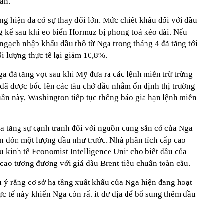
ấn.
ờng hiện đã có sự thay đổi lớn. Mức chiết khấu đối với dầu
g kể sau khi eo biển Hormuz bị phong toả kéo dài. Nếu
 ngạch nhập khẩu dầu thô từ Nga trong tháng 4 đã tăng tới
i lượng thực tế lại giảm 10,8%.
a đã tăng vọt sau khi Mỹ đưa ra các lệnh miễn trừ trừng
 đã được bốc lên các tàu chở dầu nhằm ổn định thị trường
uần này, Washington tiếp tục thông báo gia hạn lệnh miễn
ia tăng sự cạnh tranh đối với nguồn cung sẵn có của Nga
n đón một lượng dầu như trước. Nhà phân tích cấp cao
 kinh tế Economist Intelligence Unit cho biết dầu của
 cao tương đương với giá dầu Brent tiêu chuẩn toàn cầu.
u ý rằng cơ sở hạ tầng xuất khẩu của Nga hiện đang hoạt
c tế này khiến Nga còn rất ít dư địa để bổ sung thêm dầu