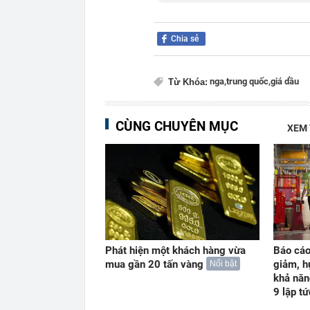
Chia sẻ
nga,
trung quốc,
giá dầu
Từ Khóa:
CÙNG CHUYÊN MỤC
XEM
Phát hiện một khách hàng vừa
Báo cáo
mua gần 20 tấn vàng
giảm, h
Nổi bật
khả năn
9 lập t