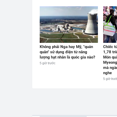
Không phải Nga hay Mỹ, "quán
Chiếc t
quân" sử dụng điện từ năng
1,78 tr
lượng hạt nhân là quóc gia nào?
Món quà
Myeongd
5 giờ trước
mà ngà
nghe
5 giờ trư