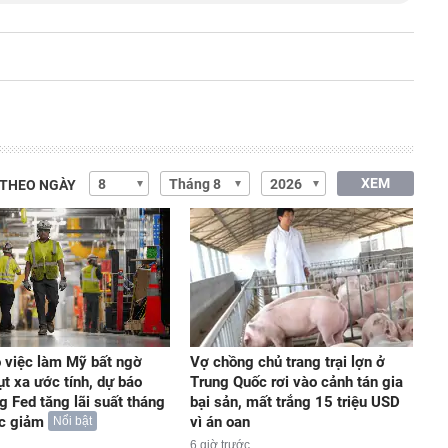
XEM
 THEO NGÀY
 việc làm Mỹ bất ngờ
Vợ chồng chủ trang trại lợn ở
ụt xa ước tính, dự báo
Trung Quốc rơi vào cảnh tán gia
g Fed tăng lãi suất tháng
bại sản, mất trắng 15 triệu USD
ức giảm
vì án oan
Nổi bật
6 giờ trước