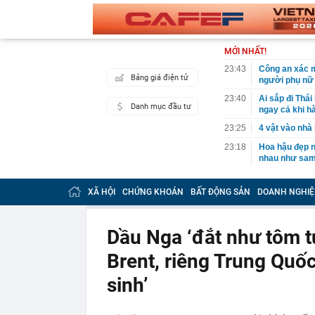
MỚI NHẤT!
23:43
Công an xác m
Bảng giá điện tử
người phụ nữ 
23:40
Ai sắp đi Thái
Danh mục đầu tư
ngay cả khi h
23:25
4 vật vào nhà 
23:18
Hoa hậu đẹp n
nhau như sam
23:10
Chất lỏng đen 
cả khu phố ph
XÃ HỘI
CHỨNG KHOÁN
BẤT ĐỘNG SẢN
DOANH NGHIỆ
23:01
Nam diễn viên
vừa mở quán l
Dầu Nga ‘đắt như tôm t
22:59
Bật điều hòa 
một nửa: Bác 
Brent, riêng Trung Quốc
22:53
Quang Hùng Ma
sinh’
22:48
Danh tính tên 
22:42
Cảnh báo các 
dùng