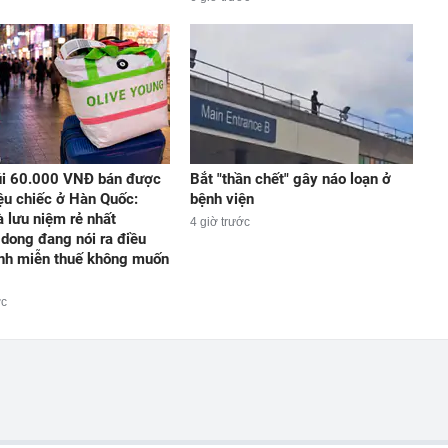
úi 60.000 VNĐ bán được
Bắt "thần chết" gây náo loạn ở
iệu chiếc ở Hàn Quốc:
bệnh viện
 lưu niệm rẻ nhất
4 giờ trước
ong đang nói ra điều
nh miễn thuế không muốn
ớc