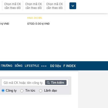
Chọn mã CK
Chọn mã CK
Chọn mã CK
cần theo dõi
cần theo dõi
cần theo dõi
Dữ liệu
F INDEX
Ị TRƯỜNG
SỐNG
LIFESTYLE
Công ty
Tin tức
Lãnh đạo