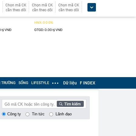
Chọn mã CK
Chọn mã CK
Chọn mã CK
cần theo dõi
cần theo dõi
cần theo dõi
Dữ liệu
F INDEX
Ị TRƯỜNG
SỐNG
LIFESTYLE
Công ty
Tin tức
Lãnh đạo