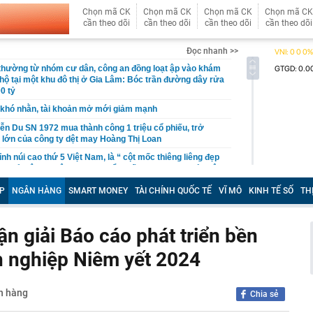
Chọn mã CK
Chọn mã CK
Chọn mã CK
Chọn mã CK
cần theo dõi
cần theo dõi
cần theo dõi
cần theo dõi
Đọc nhanh >>
 thường từ nhóm cư dân, công an đồng loạt ập vào khám
 hộ tại một khu đô thị ở Gia Lâm: Bóc trần đường dây rửa
0 tỷ
khó nhằn, tài khoản mở mới giảm mạnh
ễn Du SN 1972 mua thành công 1 triệu cổ phiếu, trở
 lớn của công ty dệt may Hoàng Thị Loan
đỉnh núi cao thứ 5 Việt Nam, là “ cột mốc thiêng liêng đẹp
ng” ở độ cao trên 3.000m, điểm đến "trong mơ" của dân
P
NGÂN HÀNG
SMART MONEY
TÀI CHÍNH QUỐC TẾ
VĨ MÔ
KINH TẾ SỐ
TH
 hệ thống y khoa tư nhân sở hữu 14 bệnh viện, 2.900
vừa được vinh danh "Hệ thống Y khoa tốt nhất Việt Nam
n giải Báo cáo phát triển bền
hoán bị HoSE cắt margin trong tháng 8
h nghiệp Niêm yết 2024
iệp Việt thu hơn 1 tỷ USD ở nước ngoài trong nửa đầu
i nhuận tăng hơn 120%
Vietcap dự phóng VN-Index có thể chạm mốc 1.885 điểm
ân hàng
Chia sẻ
áng 8