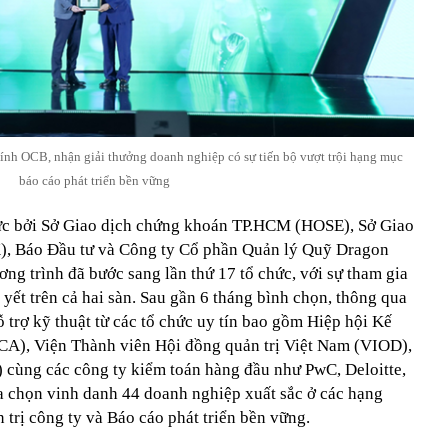
nh OCB, nhận giải thưởng doanh nghiệp có sự tiến bộ vượt trội hạng mục
báo cáo phát triển bền vững
hức bởi Sở Giao dịch chứng khoán TP.HCM (HOSE), Sở Giao
, Báo Đầu tư và Công ty Cổ phần Quản lý Quỹ Dragon
ng trình đã bước sang lần thứ 17 tổ chức, với sự tham gia
ết trên cả hai sàn. Sau gần 6 tháng bình chọn, thông qua
 trợ kỹ thuật từ các tổ chức uy tín bao gồm Hiệp hội Kế
A), Viện Thành viên Hội đồng quản trị Việt Nam (VIOD),
) cùng các công ty kiểm toán hàng đầu như PwC, Deloitte,
 chọn vinh danh 44 doanh nghiệp xuất sắc ở các hạng
trị công ty và Báo cáo phát triển bền vững.