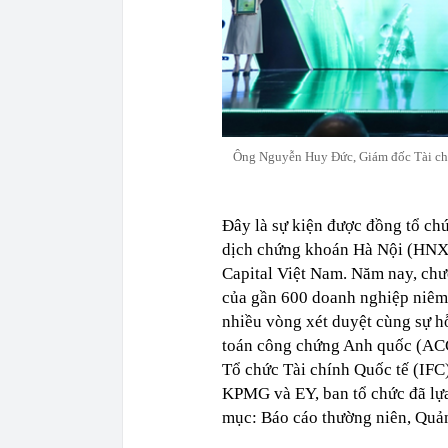
Ông Nguyễn Huy Đức, Giám đốc Tài chí
Đây là sự kiện được đồng tổ c
dịch chứng khoán Hà Nội (HNX)
Capital Việt Nam. Năm nay, chươ
của gần 600 doanh nghiệp niêm y
nhiều vòng xét duyệt cùng sự hỗ
toán công chứng Anh quốc (ACC
Tổ chức Tài chính Quốc tế (IFC
KPMG và EY, ban tổ chức đã lựa
mục: Báo cáo thường niên, Quản 