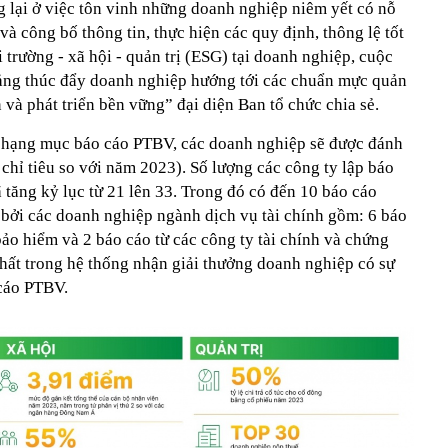
g lại ở việc tôn vinh những doanh nghiệp niêm yết có nỗ
và công bố thông tin, thực hiện các quy định, thông lệ tốt
i trường - xã hội - quản trị (ESG) tại doanh nghiệp, cuộc
tảng thúc đẩy doanh nghiệp hướng tới các chuẩn mực quản
in và phát triển bền vững” đại diện Ban tổ chức chia sẻ.
i hạng mục báo cáo PTBV, các doanh nghiệp sẽ được đánh
 chỉ tiêu so với năm 2023). Số lượng các công ty lập báo
tăng kỷ lục từ 21 lên 33. Trong đó có đến 10 báo cáo
bởi các doanh nghiệp ngành dịch vụ tài chính gồm: 6 báo
bảo hiểm và 2 báo cáo từ các công ty tài chính và chứng
ất trong hệ thống nhận giải thưởng doanh nghiệp có sự
 cáo PTBV.