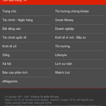
Lên đầu trang
Trang chủ
Thị trường chứng khoán
Tài chính - Ngân hàng
Smart Money
Bất động sản
Doanh nghiệp
Tài chính quốc tế
Kinh tế vĩ mô - Đầu tư
Kinh tế số
Thị trường
Sống
Lifestyle
Xã hội
Lịch sự kiện
Báo cáo phân tích
Watch List
eMagazine
© Copyright 2007 - 2026 -
Công ty Cổ phần VCCorp.
Tầng 17, 19, 20, 21 Toà nhà Center Building - Hapulico Complex, Số 01, phố Nguyễn Huy
Tưởng, phường Thanh Xuân, thành phố Hà Nội