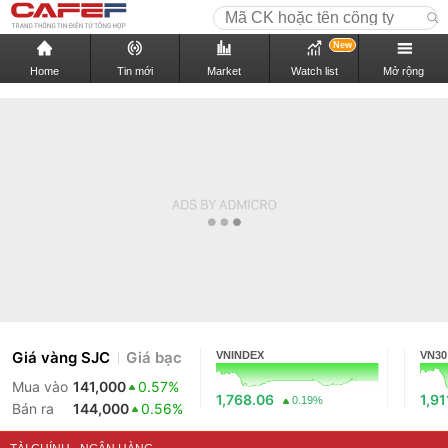
New
Home
Tin mới
Market
Watch list
Mở rộng
Giá vàng SJC
Giá bạc
VNINDEX
VN30
Mua vào
141,000
0.57%
1,768.06
1,91
0.19%
Bán ra
144,000
0.56%