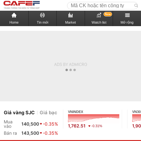
New
Home
Tin mới
Market
Watch list
Mở rộng
Giá vàng SJC
Giá bạc
VNINDEX
VN30
Mua
140,500
-0.35%
1,762.51
1,90
vào
-0.31%
Bán ra
143,500
-0.35%