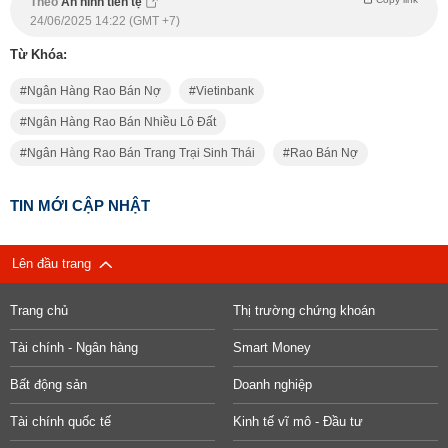
Theo
An ninh tiền tệ
24/06/2025 14:22 (GMT +7)
Từ Khóa:
Ngân Hàng Rao Bán Nợ
Vietinbank
Ngân Hàng Rao Bán Nhiều Lô Đất
Ngân Hàng Rao Bán Trang Trại Sinh Thái
Rao Bán Nợ
TIN MỚI CẬP NHẬT
Lên đầu trang
Trang chủ
Thị trường chứng khoán
Tài chính - Ngân hàng
Smart Money
Bất động sản
Doanh nghiệp
Tài chính quốc tế
Kinh tế vĩ mô - Đầu tư