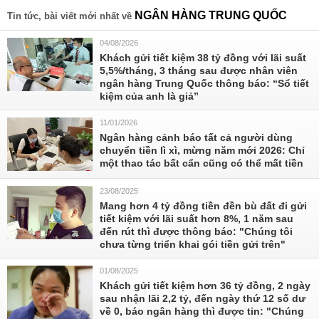
NGÂN HÀNG TRUNG QUỐC
Tin tức, bài viết mới nhất về
04/08/2026
Khách gửi tiết kiệm 38 tỷ đồng với lãi suất
5,5%/tháng, 3 tháng sau được nhân viên
ngân hàng Trung Quốc thông báo: “Sổ tiết
kiệm của anh là giả”
11/01/2026
Ngân hàng cảnh báo tất cả người dùng
chuyển tiền lì xì, mừng năm mới 2026: Chỉ
một thao tác bất cẩn cũng có thể mất tiền
23/08/2025
Mang hơn 4 tỷ đồng tiền đền bù đất đi gửi
tiết kiệm với lãi suất hơn 8%, 1 năm sau
đến rút thì được thông báo: "Chúng tôi
chưa từng triển khai gói tiền gửi trên"
01/08/2025
Khách gửi tiết kiệm hơn 36 tỷ đồng, 2 ngày
sau nhận lãi 2,2 tỷ, đến ngày thứ 12 số dư
về 0, báo ngân hàng thì được tin: "Chúng