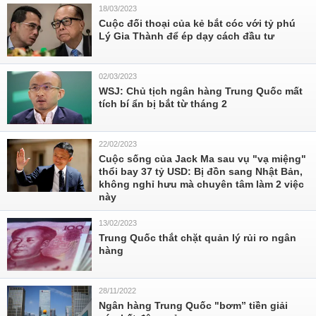
18/03/2023
Cuộc đối thoại của kẻ bắt cóc với tỷ phú
Lý Gia Thành để ép dạy cách đầu tư
02/03/2023
WSJ: Chủ tịch ngân hàng Trung Quốc mất
tích bí ẩn bị bắt từ tháng 2
22/02/2023
Cuộc sống của Jack Ma sau vụ "vạ miệng"
thổi bay 37 tỷ USD: Bị đồn sang Nhật Bản,
không nghỉ hưu mà chuyên tâm làm 2 việc
này
13/02/2023
Trung Quốc thắt chặt quản lý rủi ro ngân
hàng
28/11/2022
Ngân hàng Trung Quốc "bơm” tiền giải