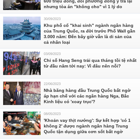
600 triệu đồng, đối phương đồng ý trả lại
nhưng tòa án "không cho" vì 1 lý do
30/09/2023
Khu phố cổ "khai sinh" ngành ngân hàng
của Trung Quốc, ra đời trước Phố Wall gần
3.000 năm: Đến bây giờ vẫn là di sản của
cả nhân loại
03/09/2023
Chỉ số Hang Seng trải qua tháng tồi tệ nhất
từ đầu năm tới nay: Vì đâu nên nỗi?
22/06/2023
Nhà băng hàng đầu Trung Quốc bất ngờ
áp hạn chế với các ngân hàng Nga, Bắc
Kinh liệu có 'xoay trục'?
08/05/2023
'Khoản vay thịt nướng': Sự kết hợp 'có 1
không 2' được ngành ngân hàng Trung
Quốc tận dụng giữa cơn sốt bất ngờ