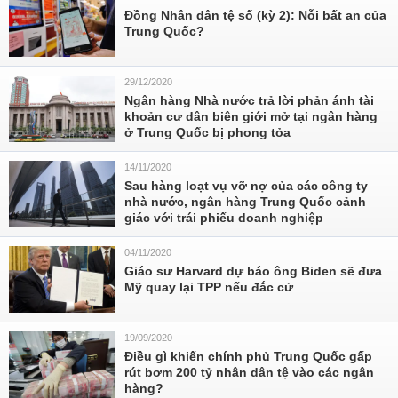
Đồng Nhân dân tệ số (kỳ 2): Nỗi bất an của
Trung Quốc?
29/12/2020
Ngân hàng Nhà nước trả lời phản ánh tài
khoản cư dân biên giới mở tại ngân hàng
ở Trung Quốc bị phong tỏa
14/11/2020
Sau hàng loạt vụ vỡ nợ của các công ty
nhà nước, ngân hàng Trung Quốc cảnh
giác với trái phiếu doanh nghiệp
04/11/2020
Giáo sư Harvard dự báo ông Biden sẽ đưa
Mỹ quay lại TPP nếu đắc cử
19/09/2020
Điều gì khiến chính phủ Trung Quốc gấp
rút bơm 200 tỷ nhân dân tệ vào các ngân
hàng?