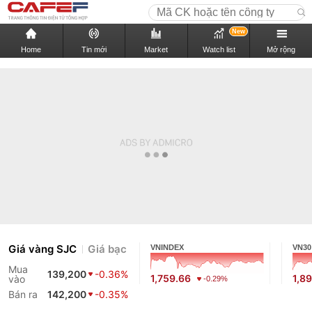
New
Home
Tin mới
Market
Watch list
Mở rộng
Giá vàng SJC
Giá bạc
VNINDEX
VN30
Mua
139,200
-0.36%
1,759.66
1,89
vào
-0.29%
Bán ra
142,200
-0.35%