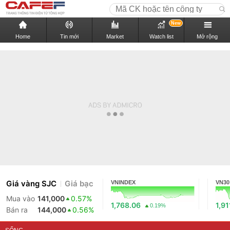
New
Home
Tin mới
Market
Watch list
Mở rộng
Giá vàng SJC
Giá bạc
VNINDEX
VN30
Mua vào
141,000
0.57%
1,768.06
1,91
0.19%
Bán ra
144,000
0.56%