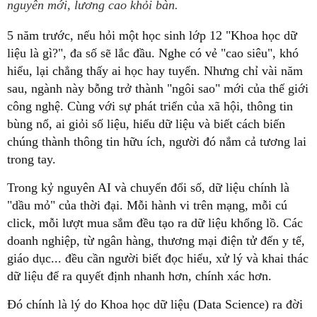
nguyên mới, lương cao khỏi bàn.
5 năm trước, nếu hỏi một học sinh lớp 12 "Khoa học dữ
liệu là gì?", đa số sẽ lắc đầu. Nghe có vẻ "cao siêu", khó
hiểu, lại chẳng thấy ai học hay tuyển. Nhưng chỉ vài năm
sau, ngành này bỗng trở thành "ngôi sao" mới của thế giới
công nghệ. Cùng với sự phát triển của xã hội, thông tin
bùng nổ, ai giỏi số liệu, hiểu dữ liệu và biết cách biến
chúng thành thông tin hữu ích, người đó nắm cả tương lai
trong tay.
Trong kỷ nguyên AI và chuyển đổi số, dữ liệu chính là
"dầu mỏ" của thời đại. Mỗi hành vi trên mạng, mỗi cú
click, mỗi lượt mua sắm đều tạo ra dữ liệu khổng lồ. Các
doanh nghiệp, từ ngân hàng, thương mại điện tử đến y tế,
giáo dục... đều cần người biết đọc hiểu, xử lý và khai thác
dữ liệu để ra quyết định nhanh hơn, chính xác hơn.
Đó chính là lý do Khoa học dữ liệu (Data Science) ra đời