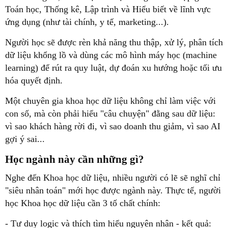
Toán học, Thống kê, Lập trình và Hiểu biết về lĩnh vực
ứng dụng (như tài chính, y tế, marketing...).
Người học sẽ được rèn khả năng thu thập, xử lý, phân tích
dữ liệu khổng lồ và dùng các mô hình máy học (machine
learning) để rút ra quy luật, dự đoán xu hướng hoặc tối ưu
hóa quyết định.
Một chuyên gia khoa học dữ liệu không chỉ làm việc với
con số, mà còn phải hiểu "câu chuyện" đằng sau dữ liệu:
vì sao khách hàng rời đi, vì sao doanh thu giảm, vì sao AI
gợi ý sai...
Học ngành này cần những gì?
Nghe đến Khoa học dữ liệu, nhiều người có lẽ sẽ nghĩ chỉ
"siêu nhân toán" mới học được ngành này. Thực tế, người
học Khoa học dữ liệu cần 3 tố chất chính:
- Tư duy logic và thích tìm hiểu nguyên nhân - kết quả: