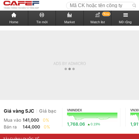
New
Home
Tin mới
Market
Watch list
Mở rộng
Giá vàng SJC
Giá bạc
VNINDEX
VN30
Mua vào
141,000
0%
1,768.06
1,91
0.19%
Bán ra
144,000
0%