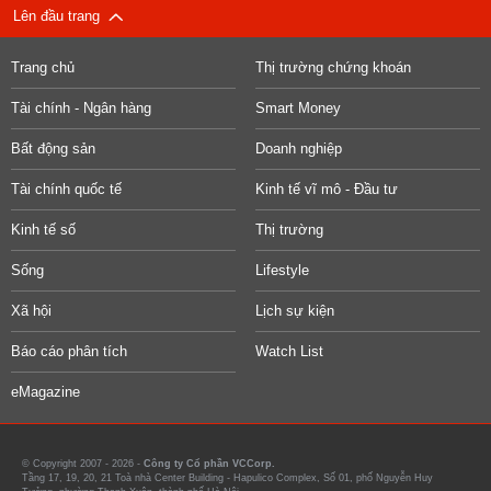
Lên đầu trang
Trang chủ
Thị trường chứng khoán
Tài chính - Ngân hàng
Smart Money
Bất động sản
Doanh nghiệp
Tài chính quốc tế
Kinh tế vĩ mô - Đầu tư
Kinh tế số
Thị trường
Sống
Lifestyle
Xã hội
Lịch sự kiện
Báo cáo phân tích
Watch List
eMagazine
© Copyright 2007 - 2026 -
Công ty Cổ phần VCCorp.
Tầng 17, 19, 20, 21 Toà nhà Center Building - Hapulico Complex, Số 01, phố Nguyễn Huy