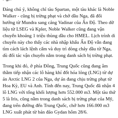
Đáng chú ý, không chỉ tàu Spartan, một tàu khác là Noble
Walker - cũng bị trừng phạt và chở dầu Nga, đã đổi
hướng từ Mundra sang cảng Vadinar của Ấn Độ. Theo dữ
liệu từ LSEG và Kpler, Noble Walker cũng đang vận
chuyển khoảng 1 triệu thùng dầu cho HMEL. Lịch trình di
chuyển này cho thấy các nhà nhập khẩu Ấn Độ vẫn đang
tìm cách lách lệnh cấm và duy trì dòng chảy dầu từ Nga,
dù đối tác vận chuyển nằm trong danh sách bị trừng phạt.
Trong khi đó, ở phía Đông, Trung Quốc cũng đang âm
thầm tiếp nhận các lô hàng khí đốt hóa lỏng (LNG) từ dự
án Arctic LNG 2 của Nga, dự án đang chịu trừng phạt từ
Hoa Kỳ, EU và Anh. Tính đến nay, Trung Quốc đã nhận 4
lô LNG với tổng khối lượng hơn 552.000 m3. Một tàu thứ
5 là Iris, cũng nằm trong danh sách bị trừng phạt của Mỹ,
đang trên đường đến Trung Quốc, chở hơn 166.000 m3
LNG xuất phát từ bán đảo Gydan hôm 28/6.