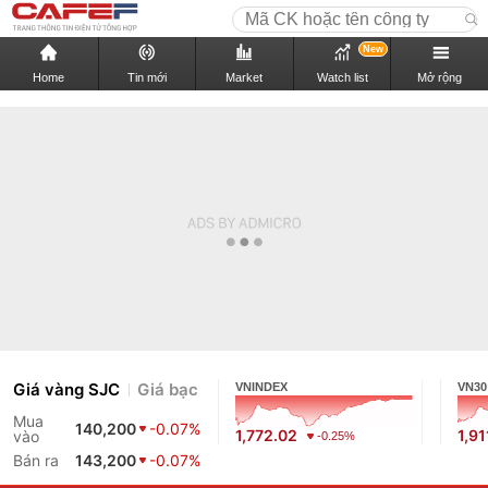
New
Home
Tin mới
Market
Watch list
Mở rộng
Giá vàng SJC
Giá bạc
VNINDEX
VN30
Mua
140,200
-0.07%
1,772.02
1,91
vào
-0.25%
Bán ra
143,200
-0.07%