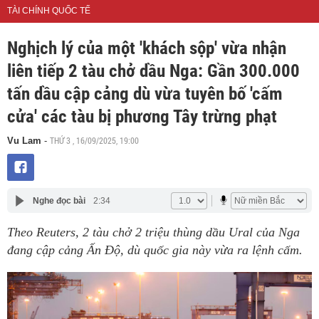
TÀI CHÍNH QUỐC TẾ
Nghịch lý của một 'khách sộp' vừa nhận
liên tiếp 2 tàu chở dầu Nga: Gần 300.000
tấn dầu cập cảng dù vừa tuyên bố 'cấm
cửa' các tàu bị phương Tây trừng phạt
THỨ 3 , 16/09/2025, 19:00
Vu Lam
-
Nghe đọc bài
2:34
Theo Reuters, 2 tàu chở 2 triệu thùng dầu Ural của Nga
đang cập cảng Ấn Độ, dù quốc gia này vừa ra lệnh cấm.