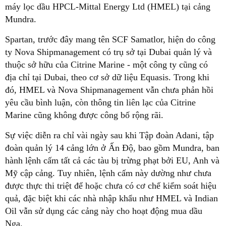
máy lọc dầu HPCL-Mittal Energy Ltd (HMEL) tại cảng
Mundra.
Spartan, trước đây mang tên SCF Samatlor, hiện do công
ty Nova Shipmanagement có trụ sở tại Dubai quản lý và
thuộc sở hữu của Citrine Marine - một công ty cũng có
địa chỉ tại Dubai, theo cơ sở dữ liệu Equasis. Trong khi
đó, HMEL và Nova Shipmanagement vẫn chưa phản hồi
yêu cầu bình luận, còn thông tin liên lạc của Citrine
Marine cũng không được công bố rộng rãi.
Sự việc diễn ra chỉ vài ngày sau khi Tập đoàn Adani, tập
đoàn quản lý 14 cảng lớn ở Ấn Độ, bao gồm Mundra, ban
hành lệnh cấm tất cả các tàu bị trừng phạt bởi EU, Anh và
Mỹ cập cảng. Tuy nhiên, lệnh cấm này dường như chưa
được thực thi triệt để hoặc chưa có cơ chế kiểm soát hiệu
quả, đặc biệt khi các nhà nhập khẩu như HMEL và Indian
Oil vẫn sử dụng các cảng này cho hoạt động mua dầu
Nga.