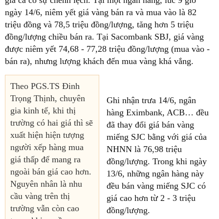
giá cả có sự chênh lệch. Tại một ngân hàng, lúc 9 giờ
ngày 14/6, niêm yết giá vàng bán ra và mua vào là 82
triệu đồng và 78,5 triệu đồng/lượng, tăng hơn 5 triệu
đồng/lượng chiều bán ra. Tại Sacombank SBJ, giá vàng
được niêm yết 74,68 - 77,28 triệu đồng/lượng (mua vào -
bán ra), nhưng lượng khách đến mua vàng khá vắng.
Theo PGS.TS Đinh
Trọng Thịnh, chuyên
Ghi nhận trưa 14/6, ngân
gia kinh tế, khi thị
hàng Eximbank, ACB… đều
trường có hai giá thì sẽ
đã thay đổi giá bán vàng
xuất hiện hiện tượng
miếng SJC bằng với giá của
người xếp hàng mua
NHNN là 76,98 triệu
giá thấp để mang ra
đồng/lượng. Trong khi ngày
ngoài bán giá cao hơn.
13/6, những ngân hàng này
Nguyên nhân là nhu
đều bán vàng miếng SJC có
cầu vàng trên thị
giá cao hơn từ 2 - 3 triệu
trường vẫn còn cao
đồng/lượng.