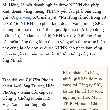
Mi Hồng, là một doanh nghiệp được NHNN cho phép
kinh doanh vàng miếng; NHNN yêu cầu phải bán đúng
giá với
giá vàng
SJC niêm yết. “Mi Hồng là một trong 38
DN được NHNN cho phép kinh doanh vàng miếng SJC.
Chúng tôi phải tuân thủ theo quy định và thực hiện đúng
luật pháp, nếu làm sai sẽ bị NHNN xử lý. Tôi cho rằng
các ngân hàng đang kinh doanh vàng trên thị trường hiện
nay cũng là các đơn vị được NHNN cho phép bán vàng.
Còn chuyện họ bán bao nhiêu thì tôi không có ý kiến”,
ông Mi nói.
Kiên nhẫn xếp hàng
nhiều giờ liền để mua
Trao đổi với
PV Tiền Phong
vàng tại Công ty SJC,
chiều 14/6, ông Trương Hiền
bà Lê Thị Hà (64 tuổi,
Phương - Giám đốc cấp cao
ngụ huyện Hóc Môn,
Công ty Chứng khoán KIS
TPHCM) nói: “Chỉ có
Việt Nam - nói rằng, bốn
nơi này vàng có giá