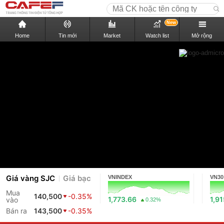
New
Home
Tin mới
Market
Watch list
Mở rộng
Giá vàng SJC
Giá bạc
VNINDEX
VN30
Mua
140,500
-0.35%
1,773.66
1,9
vào
0.32%
Bán ra
143,500
-0.35%