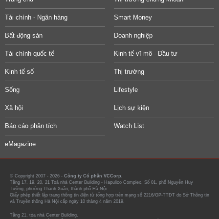
Tài chính - Ngân hàng
Smart Money
Bất động sản
Doanh nghiệp
Tài chính quốc tế
Kinh tế vĩ mô - Đầu tư
Kinh tế số
Thị trường
Sống
Lifestyle
Xã hội
Lịch sự kiện
Báo cáo phân tích
Watch List
eMagazine
© Copyright 2007 - 2026 -
Công ty Cổ phần VCCorp.
Tầng 17, 19, 20, 21 Toà nhà Center Building - Hapulico Complex, Số 01, phố Nguyễn Huy
Tưởng, phường Thanh Xuân, thành phố Hà Nội
Giấy phép thiết lập trang thông tin điện tử tổng hợp trên mạng số 2216/GP-TTĐT do Sở Thông tin
và Truyền thông Hà Nội cấp ngày 10 tháng 4 năm 2019.
Tầng 21, tòa nhà Center Building.