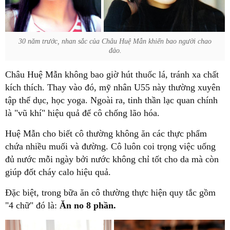
30 năm trước, nhan sắc của Châu Huệ Mẫn khiến bao người chao
đảo.
Châu Huệ Mẫn không bao giờ hút thuốc lá, tránh xa chất
kích thích. Thay vào đó, mỹ nhân U55 này thường xuyên
tập thể dục, học yoga. Ngoài ra, tinh thần lạc quan chính
là "vũ khí" hiệu quả để cô chống lão hóa.
Huệ Mẫn cho biết cô thường không ăn các thực phẩm
chứa nhiều muối và đường. Cô luôn coi trọng việc uống
đủ nước mỗi ngày bởi nước không chỉ tốt cho da mà còn
giúp đốt cháy calo hiệu quả.
Đặc biệt, trong bữa ăn cô thường thực hiện quy tắc gồm
"4 chữ" đó là:
Ăn no 8 phần.