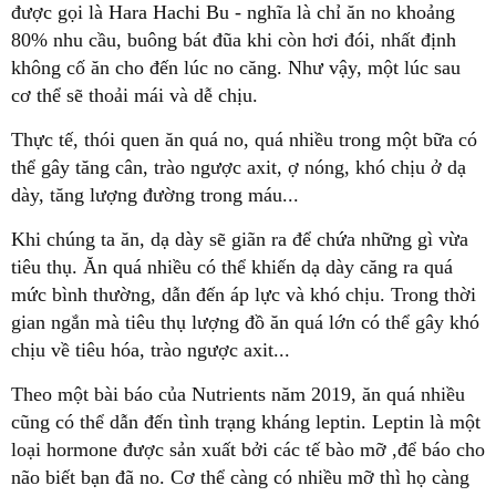
được gọi là Hara Hachi Bu - nghĩa là chỉ ăn no khoảng
80% nhu cầu, buông bát đũa khi còn hơi đói, nhất định
không cố ăn cho đến lúc no căng. Như vậy, một lúc sau
cơ thể sẽ thoải mái và dễ chịu.
Thực tế, thói quen ăn quá no, quá nhiều trong một bữa có
thể gây tăng cân, trào ngược axit, ợ nóng, khó chịu ở dạ
dày, tăng lượng đường trong máu...
Khi chúng ta ăn, dạ dày sẽ giãn ra để chứa những gì vừa
tiêu thụ. Ăn quá nhiều có thể khiến dạ dày căng ra quá
mức bình thường, dẫn đến áp lực và khó chịu. Trong thời
gian ngắn mà tiêu thụ lượng đồ ăn quá lớn có thể gây khó
chịu về tiêu hóa, trào ngược axit...
Theo một bài báo của Nutrients năm 2019, ăn quá nhiều
cũng có thể dẫn đến tình trạng kháng leptin. Leptin là một
loại hormone được sản xuất bởi các tế bào mỡ ,để báo cho
não biết bạn đã no. Cơ thể càng có nhiều mỡ thì họ càng