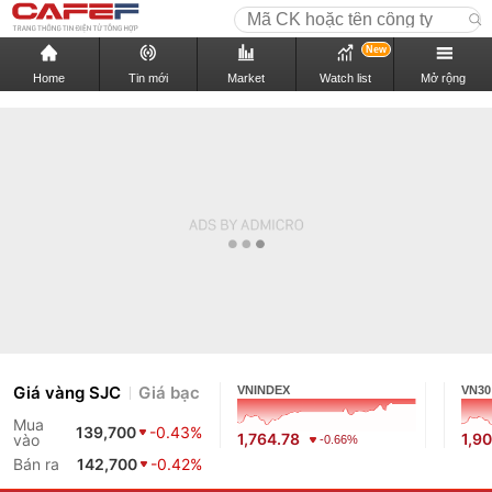
New
Home
Tin mới
Market
Watch list
Mở rộng
Giá vàng SJC
Giá bạc
VNINDEX
VN30
Mua
139,700
-0.43%
1,764.78
1,9
vào
-0.66%
Bán ra
142,700
-0.42%