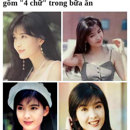
gồm "4 chữ" trong bữa ăn