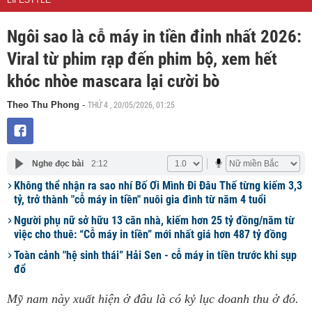
LIFESTYLE
Ngôi sao là cỗ máy in tiền đỉnh nhất 2026:
Viral từ phim rạp đến phim bộ, xem hết
khóc nhòe mascara lại cười bò
THỨ 4 , 20/05/2026, 01:25
Theo Thu Phong
-
Nghe đọc bài
2:12
Không thể nhận ra sao nhí Bố Ơi Mình Đi Đâu Thế từng kiếm 3,3
tỷ, trở thành "cỗ máy in tiền" nuôi gia đình từ năm 4 tuổi
Người phụ nữ sở hữu 13 căn nhà, kiếm hơn 25 tỷ đồng/năm từ
việc cho thuê: “Cỗ máy in tiền” mới nhất giá hơn 487 tỷ đồng
Toàn cảnh "hệ sinh thái” Hải Sen - cỗ máy in tiền trước khi sụp
đổ
Mỹ nam này xuất hiện ở đâu là có kỷ lục doanh thu ở đó.