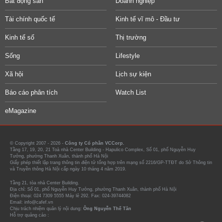
Bất động sản
Doanh nghiệp
Tài chính quốc tế
Kinh tế vĩ mô - Đầu tư
Kinh tế số
Thị trường
Sống
Lifestyle
Xã hội
Lịch sự kiện
Báo cáo phân tích
Watch List
eMagazine
© Copyright 2007 - 2026 -
Công ty Cổ phần VCCorp.
Tầng 17, 19, 20, 21 Toà nhà Center Building - Hapulico Complex, Số 01, phố Nguyễn Huy
Tưởng, phường Thanh Xuân, thành phố Hà Nội
Giấy phép thiết lập trang thông tin điện tử tổng hợp trên mạng số 2216/GP-TTĐT do Sở Thông tin
và Truyền thông Hà Nội cấp ngày 10 tháng 4 năm 2019.
Tầng 21, tòa nhà Center Building.
Địa chỉ: Số 01, phố Nguyễn Huy Tưởng, phường Thanh Xuân, thành phố Hà Nội
Điện thoại: 024 7309 5555 Máy lẻ 292. Fax: 024-39744082
Email: info@cafef.vn
Chịu trách nhiệm quản lý nội dung:
Ông Nguyễn Thế Tân
Hỗ trợ quảng cáo :