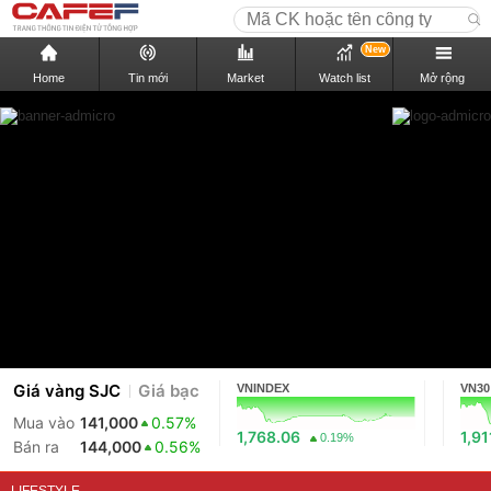
New
Home
Tin mới
Market
Watch list
Mở rộng
Giá vàng SJC
Giá bạc
VNINDEX
VN30
Mua vào
141,000
0.57%
1,768.06
1,91
0.19%
Bán ra
144,000
0.56%