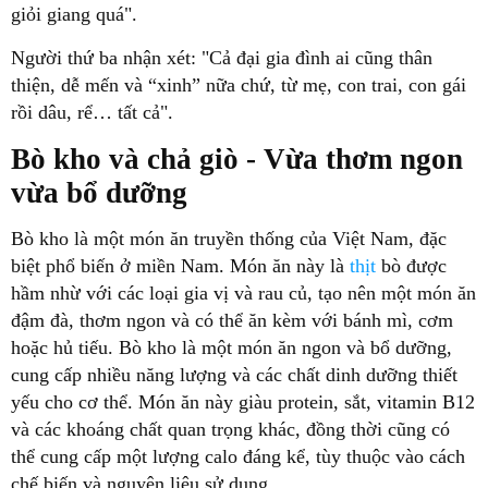
giỏi giang quá".
Người thứ ba nhận xét: "Cả đại gia đình ai cũng thân
thiện, dễ mến và “xinh” nữa chứ, từ mẹ, con trai, con gái
rồi dâu, rể… tất cả".
Bò kho và chả giò - Vừa thơm ngon
vừa bổ dưỡng
Bò kho là một món ăn truyền thống của Việt Nam, đặc
biệt phổ biến ở miền Nam. Món ăn này là
thịt
bò được
hầm nhừ với các loại gia vị và rau củ, tạo nên một món ăn
đậm đà, thơm ngon và có thể ăn kèm với bánh mì, cơm
hoặc hủ tiếu. Bò kho là một món ăn ngon và bổ dưỡng,
cung cấp nhiều năng lượng và các chất dinh dưỡng thiết
yếu cho cơ thể. Món ăn này giàu protein, sắt, vitamin B12
và các khoáng chất quan trọng khác, đồng thời cũng có
thể cung cấp một lượng calo đáng kể, tùy thuộc vào cách
chế biến và nguyên liệu sử dụng.