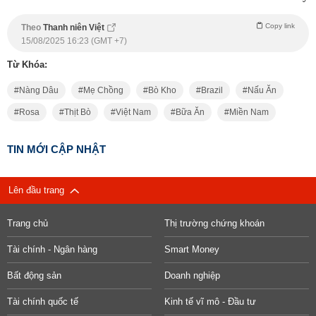
Copy link
Theo
Thanh niên Việt
15/08/2025 16:23 (GMT +7)
Từ Khóa:
Nàng Dâu
Mẹ Chồng
Bò Kho
Brazil
Nấu Ăn
Rosa
Thịt Bò
Việt Nam
Bữa Ăn
Miền Nam
TIN MỚI CẬP NHẬT
Lên đầu trang
Trang chủ
Thị trường chứng khoán
Tài chính - Ngân hàng
Smart Money
Bất động sản
Doanh nghiệp
Tài chính quốc tế
Kinh tế vĩ mô - Đầu tư