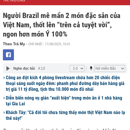
THỊ TRƯỜNG
Người Brazil mê mẩn 2 món đặc sản của
Việt Nam, thốt lên “trên cả tuyệt vời”,
ngon hơn món Ý 100%
CHỦ NHẬT , 17/08/2025, 16:01
Theo Trà My
-
Nghe đọc bài
4:13
Công an đột kích 4 phòng livestream chứa hơn 20 chiếc điện
thoại sáng suốt ngày đêm: phanh phui đường dây bán hàng giả
trị giá 11 tỷ đồng, tịch thu 10.000 món đồ nhái
Diễn biến nóng vụ gián “xuất hiện” trong món ăn ở 1 nhà hàng
tại Gia Lai
Khách Tây: "Cả đời tôi chưa từng thấy món thịt Việt Nam nào lạ
thế này!"