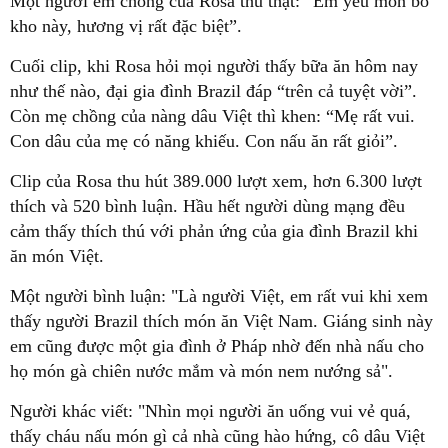
Một người em chồng của Rosa thú thật: “Em yêu món bò
kho này, hương vị rất đặc biệt”.
Cuối clip, khi Rosa hỏi mọi người thấy bữa ăn hôm nay
như thế nào, đại gia đình Brazil đáp “trên cả tuyệt vời”.
Còn mẹ chồng của nàng dâu Việt thì khen: “Mẹ rất vui.
Con dâu của mẹ có năng khiếu. Con nấu ăn rất giỏi”.
Clip của Rosa thu hút 389.000 lượt xem, hơn 6.300 lượt
thích và 520 bình luận. Hầu hết người dùng mạng đều
cảm thấy thích thú với phản ứng của gia đình Brazil khi
ăn món Việt.
Một người bình luận: "Là người Việt, em rất vui khi xem
thấy người Brazil thích món ăn Việt Nam. Giáng sinh này
em cũng được một gia đình ở Pháp nhờ đến nhà nấu cho
họ món gà chiên nước mắm và món nem nướng sả".
Người khác viết: "Nhìn mọi người ăn uống vui vẻ quá,
thấy cháu nấu món gì cả nhà cũng hào hứng, cô dâu Việt