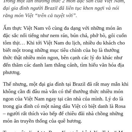
Trong một lần thưởng thức 2 món đặc sản của Việt Nam,
đại gia đình người Brazil đã liên tục khen ngợi và nói
rằng món Việt “trên cả tuyệt vời”.
Ẩm thực Việt Nam vô cùng đa dạng với những món ăn
đặc sắc nổi tiếng như nem rán, bún chả, phở bò, gỏi cuốn
tôm thịt… Khi tới Việt Nam du lịch, nhiều du khách cho
biết một trong những mục tiêu chính của họ là thưởng
thức thật nhiều món ngon, bên cạnh các lý do khác như
đến thăm các danh lam thắng cảnh, tìm hiểu văn hóa địa
phương.
Thế nhưng, một đại gia đình tại Brazil đã rất may mắn khi
không cần đi đâu mà vẫn có thể thưởng thức nhiều món
ngon của Việt Nam ngay tại căn nhà của mình. Lý do là
trong gia đình có một nàng dâu Việt có biệt danh là Rosa
– người rất thích vào bếp để chiêu đãi nhà chồng những
món ăn truyền thống của quê hương.