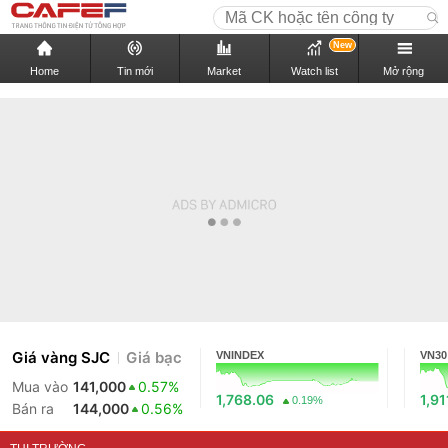
New
Home
Tin mới
Market
Watch list
Mở rộng
Giá vàng SJC
Giá bạc
VNINDEX
VN30
Mua vào
141,000
0.57%
1,768.06
1,91
0.19%
Bán ra
144,000
0.56%