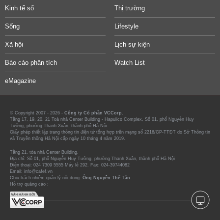
Kinh tế số
Thị trường
Sống
Lifestyle
Xã hội
Lịch sự kiện
Báo cáo phân tích
Watch List
eMagazine
© Copyright 2007 - 2026 -
Công ty Cổ phần VCCorp.
Tầng 17, 19, 20, 21 Toà nhà Center Building - Hapulico Complex, Số 01, phố Nguyễn Huy
Tưởng, phường Thanh Xuân, thành phố Hà Nội
Giấy phép thiết lập trang thông tin điện tử tổng hợp trên mạng số 2216/GP-TTĐT do Sở Thông tin
và Truyền thông Hà Nội cấp ngày 10 tháng 4 năm 2019.
Tầng 21, tòa nhà Center Building.
Địa chỉ: Số 01, phố Nguyễn Huy Tưởng, phường Thanh Xuân, thành phố Hà Nội
Điện thoại: 024 7309 5555 Máy lẻ 292. Fax: 024-39744082
Email: info@cafef.vn
Chịu trách nhiệm quản lý nội dung:
Ông Nguyễn Thế Tân
Hỗ trợ quảng cáo :