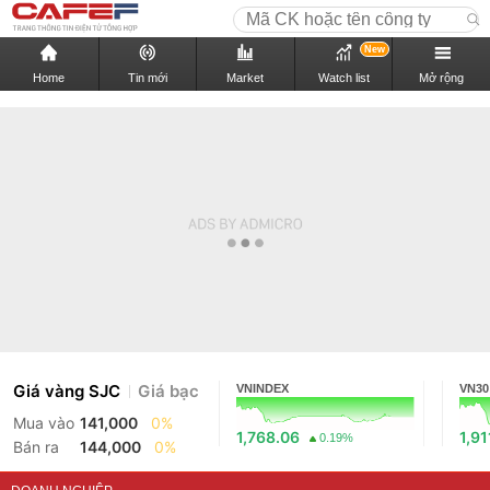
New
Home
Tin mới
Market
Watch list
Mở rộng
Giá vàng SJC
Giá bạc
VNINDEX
VN30
Mua vào
141,000
0%
1,768.06
1,91
0.19%
Bán ra
144,000
0%