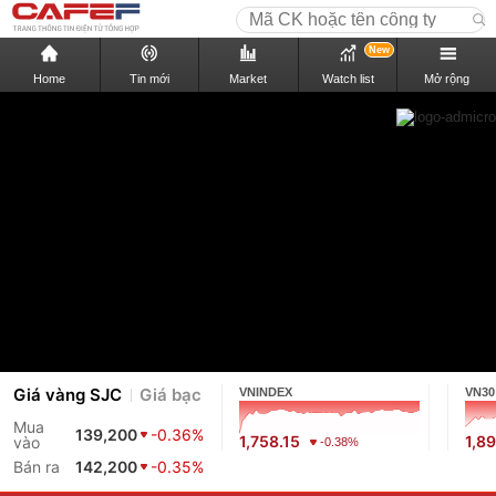
New
Home
Tin mới
Market
Watch list
Mở rộng
Giá vàng SJC
Giá bạc
VNINDEX
VN30
Mua
139,200
-0.36%
1,758.15
1,89
vào
-0.38%
Bán ra
142,200
-0.35%