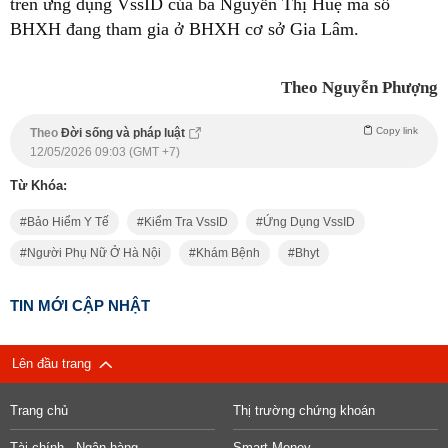
trên ứng dụng VssID của bà Nguyễn Thị Huệ mã số
BHXH đang tham gia ở BHXH cơ sở Gia Lâm.
Theo Nguyễn Phượng
Copy link
Theo
Đời sống và pháp luật
12/05/2026 09:03 (GMT +7)
Từ Khóa:
Bảo Hiểm Y Tế
Kiểm Tra VssID
Ứng Dụng VssID
Người Phụ Nữ Ở Hà Nội
Khám Bệnh
Bhyt
TIN MỚI CẬP NHẬT
Lên đầu trang
Trang chủ
Thị trường chứng khoán
Tài chính - Ngân hàng
Smart Money