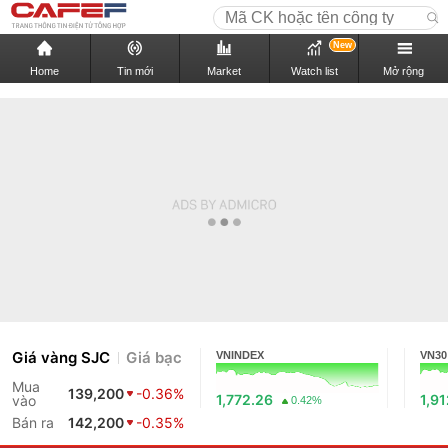
New
Home
Tin mới
Market
Watch list
Mở rộng
Giá vàng SJC
Giá bạc
VNINDEX
VN30
Mua
139,200
-0.36%
1,772.26
1,9
vào
0.42%
Bán ra
142,200
-0.35%