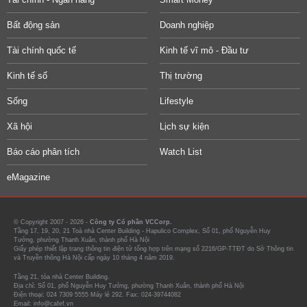
Bất động sản
Doanh nghiệp
Tài chính quốc tế
Kinh tế vĩ mô - Đầu tư
Kinh tế số
Thị trường
Sống
Lifestyle
Xã hội
Lịch sự kiện
Báo cáo phân tích
Watch List
eMagazine
© Copyright 2007 - 2026 -
Công ty Cổ phần VCCorp.
Tầng 17, 19, 20, 21 Toà nhà Center Building - Hapulico Complex, Số 01, phố Nguyễn Huy
Tưởng, phường Thanh Xuân, thành phố Hà Nội
Giấy phép thiết lập trang thông tin điện tử tổng hợp trên mạng số 2216/GP-TTĐT do Sở Thông tin
và Truyền thông Hà Nội cấp ngày 10 tháng 4 năm 2019.
Tầng 21, tòa nhà Center Building.
Địa chỉ: Số 01, phố Nguyễn Huy Tưởng, phường Thanh Xuân, thành phố Hà Nội
Điện thoại: 024 7309 5555 Máy lẻ 292. Fax: 024-39744082
Email: info@cafef.vn