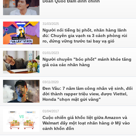
Doãn Quốc Đam đính chính
31/03/2025
Người nổi tiếng bị phốt, nhãn hàng lãnh
đủ: Chuyên gia vạch ra 3 cách phòng rủi
ro, đứng vững trước tai bay vạ gió
01/01/2023
Người chuyên "bóc phốt" mánh khóe tăng
giá của các nhãn hàng
03/11/2020
Đen Vâu: 7 năm làm công nhân vệ sinh, đổi
đời thành rapper triệu view, được Viettel,
Honda "chọn mặt gửi vàng"
01/04/2017
Cuộc chiến giá khốc liệt giữa Amazon và
Walmart đẩy một loạt nhãn hàng ở Mỹ vào
cảnh khốn đốn