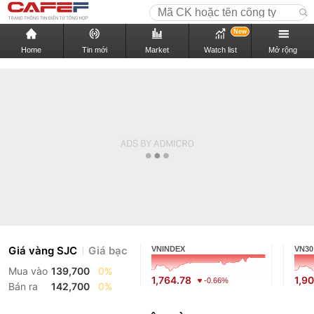
New
Home
Tin mới
Market
Watch list
Mở rộng
Giá vàng SJC
Giá bạc
VNINDEX
VN30
Mua vào
139,700
0%
1,764.78
1,9
-0.66%
Bán ra
142,700
0%