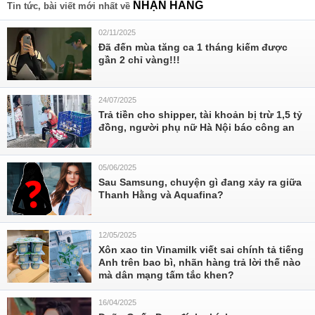
NHẬN HÀNG
Tin tức, bài viết mới nhất về
02/11/2025
Đã đến mùa tăng ca 1 tháng kiếm được
gần 2 chỉ vàng!!!
24/07/2025
Trả tiền cho shipper, tài khoản bị trừ 1,5 tỷ
đồng, người phụ nữ Hà Nội báo công an
05/06/2025
Sau Samsung, chuyện gì đang xảy ra giữa
Thanh Hằng và Aquafina?
12/05/2025
Xôn xao tin Vinamilk viết sai chính tả tiếng
Anh trên bao bì, nhãn hàng trả lời thế nào
mà dân mạng tấm tắc khen?
16/04/2025