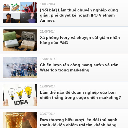
11/09/2014
[Nổi bật] Làm thuê chuyên nghiệp cũng
giàu, phê duyệt kế hoạch IPO Vietnam
Airlines
21/08/2014
Xà phòng Ivory và chuyện cắt giảm nhãn
hàng của P&G
13/08/2014
Chiến lược tấn công mạng sườn và trận
Waterloo trong marketing
12/08/2014
Làm thế nào để doanh nghiệp của bạn
chiến thắng trong cuộc chiến marketing?
30/07/2014
Đưa thương hiệu vượt lên đối thủ cạnh
tranh để độc chiếm trái tim khách hàng