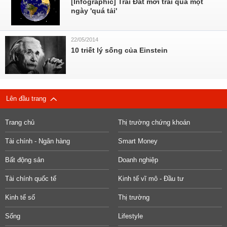
[Infographic] Trái Đất mới trải qua một
ngày 'quá tải'
22/05/2014
10 triết lý sống của Einstein
Lên đầu trang
Trang chủ
Thị trường chứng khoán
Tài chính - Ngân hàng
Smart Money
Bất động sản
Doanh nghiệp
Tài chính quốc tế
Kinh tế vĩ mô - Đầu tư
Kinh tế số
Thị trường
Sống
Lifestyle