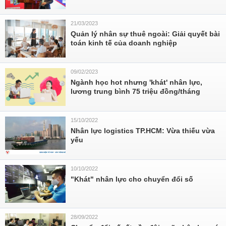
21/03/2023
Quản lý nhân sự thuê ngoài: Giải quyết bài
toán kinh tế của doanh nghiệp
09/02/2023
Ngành học hot nhưng 'khát' nhân lực,
lương trung bình 75 triệu đồng/tháng
15/10/2022
Nhân lực logistics TP.HCM: Vừa thiếu vừa
yếu
10/10/2022
"Khát" nhân lực cho chuyển đổi số
28/09/2022