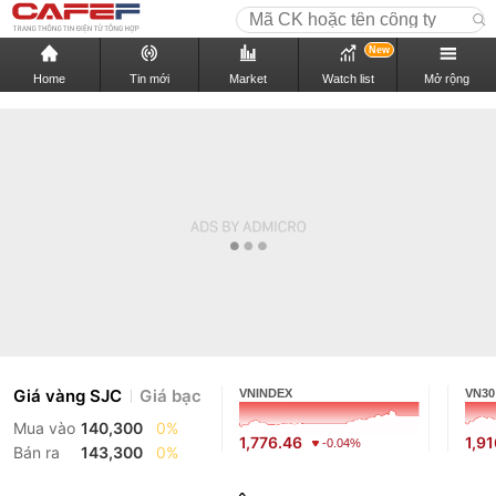
New
Home
Tin mới
Market
Watch list
Mở rộng
Giá vàng SJC
Giá bạc
VNINDEX
VN30
Mua vào
140,300
0%
1,776.46
1,9
-0.04%
Bán ra
143,300
0%