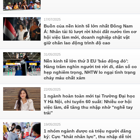
17/07/2025
Buồn của nền kinh tế lớn nhất Đông Nam
Á: Nhân tài lũ lượt rời khỏi đất nước tìm cơ
hội việc làm mới, doanh nghiệp chật vật
giữ chân lao động trình độ cao
31/05/2025
Nền kinh tế lớn thứ 3 EU 'báo động đỏ':
Hàng trăm nghìn người trẻ rời đi, dân số co
hẹp nghiêm trọng, NHTW lo ngại tình trạng
chảy máu chất xám
22/05/2025
1 ngành hoàn toàn mới tại Trường Đại học
Y Hà Nội, chỉ tuyển 60 suất: Nhiều cơ hội
việc làm, dễ tăng thu nhập nhờ “nghề tay
trái”
19/05/2025
1 nhóm ngành được cả triệu người đăng
ký: Cực "khát nhân lực", thu nhập dễ tới