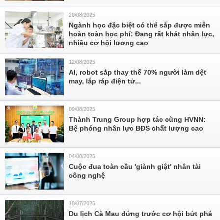
20/08/2025
Ngành học đặc biệt có thể sắp được miễn
hoàn toàn học phí: Đang rất khát nhân lực,
nhiều cơ hội lương cao
12/08/2025
AI, robot sắp thay thế 70% người làm dệt
may, lắp ráp điện tử...
09/08/2025
Thành Trung Group hợp tác cùng HVNN:
Bệ phóng nhân lực BĐS chất lượng cao
04/08/2025
Cuộc đua toàn cầu 'giành giật' nhân tài
công nghệ
18/07/2025
Du lịch Cà Mau đứng trước cơ hội bứt phá