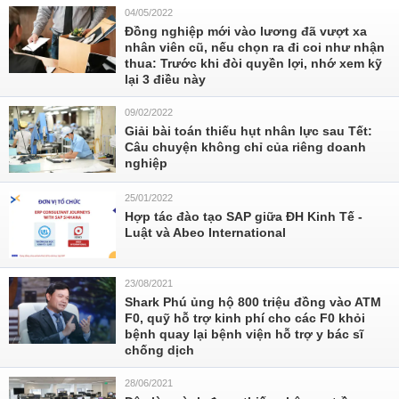
04/05/2022
Đồng nghiệp mới vào lương đã vượt xa
nhân viên cũ, nếu chọn ra đi coi như nhận
thua: Trước khi đòi quyền lợi, nhớ xem kỹ
lại 3 điều này
09/02/2022
Giải bài toán thiếu hụt nhân lực sau Tết:
Câu chuyện không chỉ của riêng doanh
nghiệp
25/01/2022
Hợp tác đào tạo SAP giữa ĐH Kinh Tế -
Luật và Abeo International
23/08/2021
Shark Phú ủng hộ 800 triệu đồng vào ATM
F0, quỹ hỗ trợ kinh phí cho các F0 khỏi
bệnh quay lại bệnh viện hỗ trợ y bác sĩ
chống dịch
28/06/2021