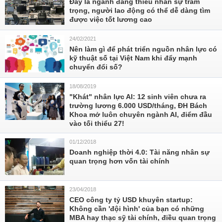
Đây là ngành đang thiếu nhân sự trầm
trọng, người lao động có thể dễ dàng tìm
được việc tốt lương cao
24/02/2021
Nên làm gì để phát triển nguồn nhân lực có
kỹ thuật số tại Việt Nam khi đẩy mạnh
chuyển đổi số?
18/08/2019
"Khát" nhân lực AI: 12 sinh viên chưa ra
trường lương 6.000 USD/tháng, ĐH Bách
Khoa mở luôn chuyên ngành AI, điểm đầu
vào tối thiểu 27!
01/12/2018
Doanh nghiệp thời 4.0: Tài năng nhân sự
quan trọng hơn vốn tài chính
23/04/2018
CEO công ty tỷ USD khuyên startup:
Không cần 'đội hình' của bạn có những
MBA hay thạc sỹ tài chính, điều quan trọng