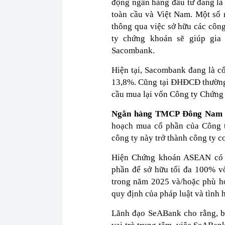
động ngân hàng đầu tư đang là 
toàn cầu và Việt Nam. Một số 
thông qua việc sở hữu các côn
ty chứng khoán sẽ giúp gia
Sacombank.
Hiện tại, Sacombank đang là cổ
13,8%. Cũng tại ĐHĐCĐ thường
cầu mua lại vốn Công ty Chứng
Ngân hàng TMCP Đông Nam
hoạch mua cổ phần của Công 
công ty này trở thành công ty 
Hiện Chứng khoán ASEAN có v
phần để sở hữu tối đa 100% vố
trong năm 2025 và/hoặc phù h
quy định của pháp luật và tình h
Lãnh đạo SeABank cho rằng, b