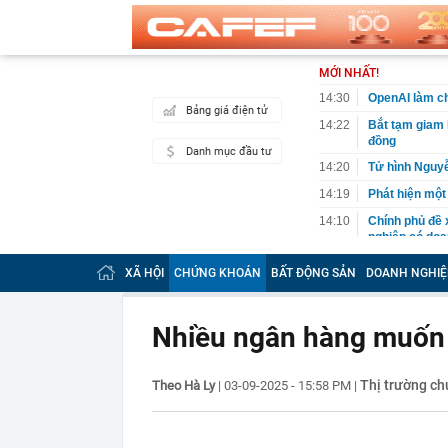
MỚI NHẤT!
14:30
OpenAI làm ch
Bảng giá điện tử
14:22
Bắt tạm giam 
đồng
Danh mục đầu tư
14:20
Tử hình Nguy
14:19
Phát hiện một
14:10
Chính phủ đề 
nghiệp có doa
14:09
Việt kiều 3 lầ
XÃ HỘI
CHỨNG KHOÁN
BẤT ĐỘNG SẢN
DOANH NGHIỆ
kinh doanh th
14:06
Bê bối đế chế
độc quyền, đối
Nhiều ngân hàng muốn 
14:04
TPHCM sửa kế 
14:01
Một người có 
Thị trường c
Theo Hà Ly
|
03-09-2025 - 15:58 PM
|
mình
14:00
Công an có cả
chuyển khoản