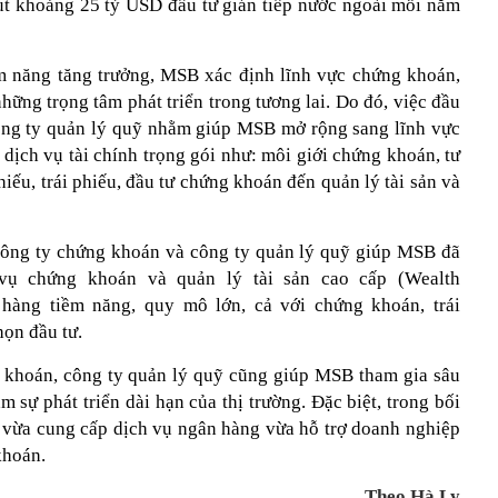
út khoảng 25 tỷ USD đầu tư gián tiếp nước ngoài mỗi năm
m năng tăng trưởng, MSB xác định lĩnh vực chứng khoán,
hững trọng tâm phát triển trong tương lai. Do đó, việc đầu
ông ty quản lý quỹ nhằm giúp MSB mở rộng sang lĩnh vực
dịch vụ tài chính trọng gói như: môi giới chứng khoán, tư
hiếu, trái phiếu, đầu tư chứng khoán đến quản lý tài sản và
công ty chứng khoán và công ty quản lý quỹ giúp MSB đã
 vụ chứng khoán và quản lý tài sản cao cấp (Wealth
hàng tiềm năng, quy mô lớn, cả với chứng khoán, trái
ọn đầu tư.
 khoán, công ty quản lý quỹ cũng giúp MSB tham gia sâu
m sự phát triển dài hạn của thị trường. Đặc biệt, trong bối
i vừa cung cấp dịch vụ ngân hàng vừa hỗ trợ doanh nghiệp
khoán.
Theo Hà Ly