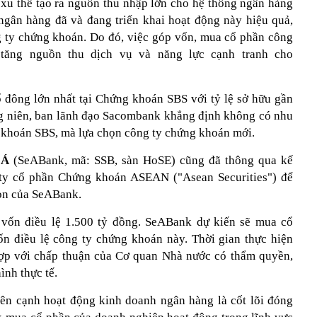
xu thế tạo ra nguồn thu nhập lớn cho hệ thống ngân hàng
ngân hàng đã và đang triển khai hoạt động này hiệu quả,
g ty chứng khoán. Do đó, việc góp vốn, mua cổ phần công
 tăng nguồn thu dịch vụ và năng lực cạnh tranh cho
 đông lớn nhất tại Chứng khoán SBS với tỷ lệ sở hữu gần
 niên, ban lãnh đạo Sacombank khẳng định không có nhu
 khoán SBS, mà lựa chọn công ty chứng khoán mới.
 Á
(SeABank, mã: SSB, sàn HoSE) cũng đã thông qua kế
ty cổ phần Chứng khoán ASEAN ("Asean Securities") để
con của SeABank.
ốn điều lệ 1.500 tỷ đồng. SeABank dự kiến sẽ mua cổ
n điều lệ công ty chứng khoán này. Thời gian thực hiện
ợp với chấp thuận của Cơ quan Nhà nước có thẩm quyền,
ình thực tế.
ên cạnh hoạt động kinh doanh ngân hàng là cốt lõi đóng