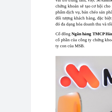
vai trò trung tâm, việc SeABan
chứng khoán sẽ tạo cơ hội cho
phẩm dịch vụ, bán chéo sản ph
đối tượng khách hàng, đặc biệt
đó đa dạng hóa doanh thu và tố
Cổ đông
Ngân hàng TMCP Hàn
cổ phần của công ty chứng khoá
ty con của MSB.