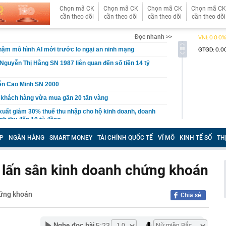
Chọn mã CK
Chọn mã CK
Chọn mã CK
Chọn mã CK
cần theo dõi
cần theo dõi
cần theo dõi
cần theo dõi
Đọc nhanh >>
ậm mô hình AI mới trước lo ngại an ninh mạng
Nguyễn Thị Hằng SN 1987 liên quan đến số tiền 14 tỷ
ễn Cao Minh SN 2000
 khách hàng vừa mua gần 20 tấn vàng
xuất giảm 30% thuế thu nhập cho hộ kinh doanh, doanh
nh thu đến 10 tỷ đồng
n lọt top đẹp nhất thế giới: Về Việt Nam làm Á hậu là phụ,
P
NGÂN HÀNG
SMART MONEY
TÀI CHÍNH QUỐC TẾ
VĨ MÔ
KINH TẾ SỐ
TH
ứ này là chính
 du lịch lớn nhất Trung Quốc: Ép khách sạn ký hợp đồng
 tác không thể tự quyết định giá
lấn sân kinh doanh chứng khoán
hoạch đấu giá 8 lô đất tại Khu đô thị mới Thủ Thiêm
3 thói quen này chứng tỏ họ đang sống giả tạo với chính
hứng khoán
Chia sẻ
nh báo quan trọng đến người thường xuyên nhận tiền
5:23
Nghe đọc bài