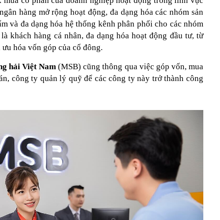
k mua cổ phần của doanh nghiệp hoạt động trong lĩnh vực
 ngân hàng mở rộng hoạt động, đa dạng hóa các nhóm sản
ẩm và đa dạng hóa hệ thống kênh phân phối cho các nhóm
 là khách hàng cá nhân, đa dạng hóa hoạt động đầu tư, từ
i ưu hóa vốn góp của cổ đông.
g hải Việt Nam
(MSB) cũng thông qua việc góp vốn, mua
n, công ty quản lý quỹ để các công ty này trở thành công