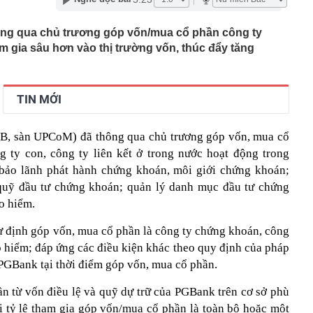
 siêu đập thủy điện lớn nhất thế giới, gấp 3 lần Tam
ng giềng Tây Nam lo ngại, lập tức ra đề nghị với Bắc
ông qua chủ trương góp vốn/mua cổ phần công ty
 gia sâu hơn vào thị trường vốn, thúc đẩy tăng
chuyển 1,1 tỷ đồng vào tài khoản của chính mình, người
ng an chặn giao dịch
” 1.450 tấn cùng nâng khung thép 125 tấn cho nhà hát
TIN MỚI
ơn 1,3 tỷ đồng
 tại của Việt Anh - Quỳnh Nga
, sàn UPCoM) đã thông qua chủ trương góp vốn, mua cổ
ng nhiều gia đình thích đặt 1 lọ dầu gió trong nhà vệ
g ty con, công ty liên kết ở trong nước hoạt động trong
 bảo lãnh phát hành chứng khoán, môi giới chứng khoán;
p nghẹt lực lượng Ukraine
 quỹ đầu tư chứng khoán; quản lý danh mục đầu tư chứng
 phép titan, Chủ tịch Tập đoàn Hưng Thịnh lãnh 10 năm tù
o hiểm.
, phát hiện bí mật dưới mỏ đa kim loại vàng, bạc - thân
 thường hé lộ dư địa khai thác lớn
 định góp vốn, mua cổ phần là công ty chứng khoán, công
học tạo ra virus bằng AI
o hiểm; đáp ứng các điều kiện khác theo quy định của pháp
 PGBank tại thời điểm góp vốn, mua cổ phần.
 từ vốn điều lệ và quỹ dự trữ của PGBank trên cơ sở phù
i tỷ lệ tham gia góp vốn/mua cổ phần là toàn bộ hoặc một