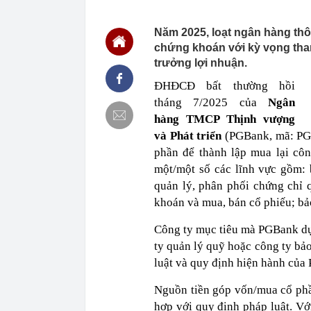
13:40
Trung Quốc xây
Hiệp: Nước lá
Kinh
Năm 2025, loạt ngân hàng th
chứng khoán với kỳ vọng tham
13:40
Ra ngân hàng 
đàn ông bị cô
trưởng lợi nhuận.
13:36
Hai “siêu cẩu
ĐHĐCĐ bất thường hồi
APEC
tháng 7/2025 của
Ngân
13:36
Grab bị phạt h
hàng TMCP Thịnh vượng
13:35
Tình hình hiện
và Phát triển
(PGBank, mã: PGB
13:17
Vì sao ngày cà
phần để thành lập mua lại côn
sinh?
một/một số các lĩnh vực gồm:
13:17
Chiến lược bó
quản lý, phân phối chứng chỉ
13:08
Khai thác trái
khoán và mua, bán cổ phiếu; bả
13:01
Khoan thăm dò
quặng dày bất
Công ty mục tiêu mà PGBank dự
13:00
Các nhà khoa 
ty quản lý quỹ hoặc công ty bả
luật và quy định hiện hành của
Nguồn tiền góp vốn/mua cổ phần
hợp với quy định pháp luật. Vớ