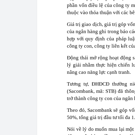
phần vốn điều lệ của công ty 
thuộc vào thỏa thuận với các bê
Giá trị giao dịch, giá trị góp v
của ngân hàng ghi trong báo cá
hợp với quy định của pháp luậ
công ty con, công ty liên kết c
Động thái mở rộng hoạt động s
lý giải nhằm thực hiện chiến 
nâng cao năng lực cạnh tranh.
Tương tự, ĐHĐCĐ thường n
(Sacombank, mã: STB) đã thôn
trở thành công ty con của ngân 
Theo đó, Sacombank sẽ góp vốn
50%, tổng giá trị đầu tư tối đa 
Nói về lý do muốn mua lại một