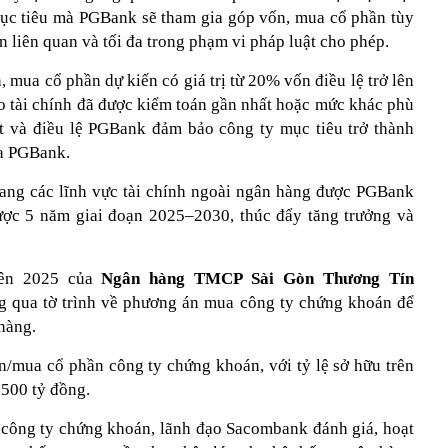
mục tiêu mà PGBank sẽ tham gia góp vốn, mua cổ phần tùy
n liên quan và tối đa trong phạm vi pháp luật cho phép.
ốn, mua cổ phần dự kiến có giá trị từ 20% vốn điều lệ trở lên
o tài chính đã được kiểm toán gần nhất hoặc mức khác phù
t và điều lệ PGBank đảm bảo công ty mục tiêu trở thành
ủa PGBank.
ang các lĩnh vực tài chính ngoài ngân hàng được PGBank
lược 5 năm giai đoạn 2025–2030, thúc đẩy tăng trưởng và
iên 2025 của
Ngân hàng TMCP Sài Gòn Thương Tín
g qua tờ trình về phương án mua công ty chứng khoán để
hàng.
/mua cổ phần công ty chứng khoán, với tỷ lệ sở hữu trên
1.500 tỷ đồng.
 công ty chứng khoán, lãnh đạo Sacombank đánh giá, hoạt