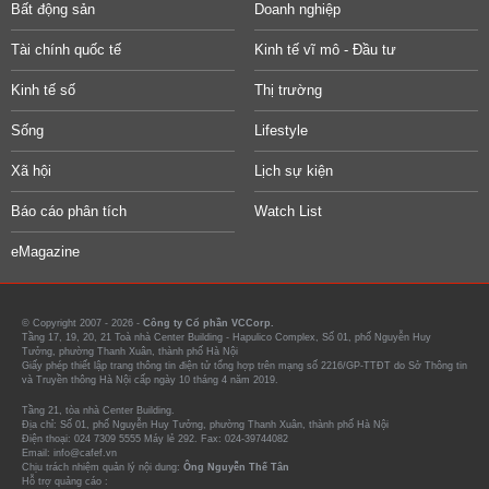
Bất động sản
Doanh nghiệp
Tài chính quốc tế
Kinh tế vĩ mô - Đầu tư
Kinh tế số
Thị trường
Sống
Lifestyle
Xã hội
Lịch sự kiện
Báo cáo phân tích
Watch List
eMagazine
© Copyright 2007 - 2026 -
Công ty Cổ phần VCCorp.
Tầng 17, 19, 20, 21 Toà nhà Center Building - Hapulico Complex, Số 01, phố Nguyễn Huy
Tưởng, phường Thanh Xuân, thành phố Hà Nội
Giấy phép thiết lập trang thông tin điện tử tổng hợp trên mạng số 2216/GP-TTĐT do Sở Thông tin
và Truyền thông Hà Nội cấp ngày 10 tháng 4 năm 2019.
Tầng 21, tòa nhà Center Building.
Địa chỉ: Số 01, phố Nguyễn Huy Tưởng, phường Thanh Xuân, thành phố Hà Nội
Điện thoại: 024 7309 5555 Máy lẻ 292. Fax: 024-39744082
Email: info@cafef.vn
Chịu trách nhiệm quản lý nội dung:
Ông Nguyễn Thế Tân
Hỗ trợ quảng cáo :