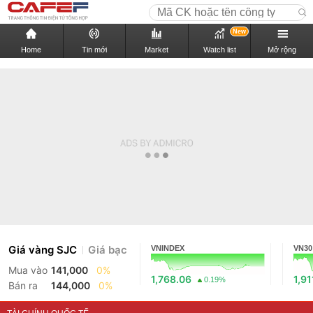
New
Home
Tin mới
Market
Watch list
Mở rộng
Giá vàng SJC
Giá bạc
VNINDEX
VN30
Mua vào
141,000
0%
1,768.06
1,91
0.19%
Bán ra
144,000
0%