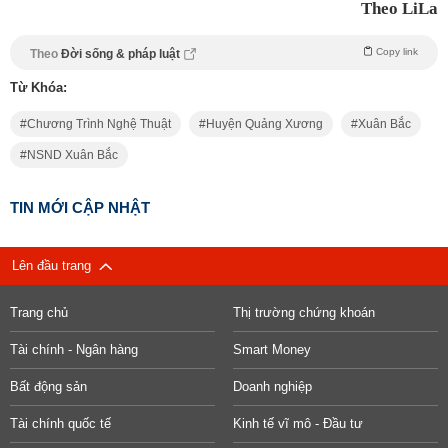
Theo LiLa
Copy link
Theo
Đời sống & pháp luật
Từ Khóa:
Chương Trình Nghệ Thuật
Huyện Quảng Xương
Xuân Bắc
NSND Xuân Bắc
TIN MỚI CẬP NHẬT
Lên đầu trang
Trang chủ
Thị trường chứng khoán
Tài chính - Ngân hàng
Smart Money
Bất động sản
Doanh nghiệp
Tài chính quốc tế
Kinh tế vĩ mô - Đầu tư