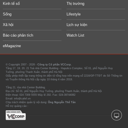
Kinh tế số
Thị trường
Sống
Lifestyle
Xã hội
Lịch sự kiện
Báo cáo phân tích
Watch List
eMagazine
© Copyright 2007 - 2026 -
Công ty Cổ phần VCCorp.
Tầng 17, 19, 20, 21 Toà nhà Center Building - Hapulico Complex, Số 01, phố Nguyễn Huy
Tưởng, phường Thanh Xuân, thành phố Hà Nội
Giấy phép thiết lập trang thông tin điện tử tổng hợp trên mạng số 2216/GP-TTĐT do Sở Thông tin
và Truyền thông Hà Nội cấp ngày 10 tháng 4 năm 2019.
Tầng 21, tòa nhà Center Building.
Địa chỉ: Số 01, phố Nguyễn Huy Tưởng, phường Thanh Xuân, thành phố Hà Nội
Điện thoại: 024 7309 5555 Máy lẻ 292. Fax: 024-39744082
Email: info@cafef.vn
Chịu trách nhiệm quản lý nội dung:
Ông Nguyễn Thế Tân
Hỗ trợ quảng cáo :