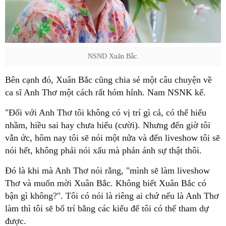
NSND Xuân Bắc.
Bên cạnh đó, Xuân Bắc cũng chia sẻ một câu chuyện về
ca sĩ Anh Thơ một cách rất hóm hỉnh. Nam NSNK kể.
"Đối với Anh Thơ tôi không có vị trí gì cả, có thể hiểu
nhầm, hiều sai hay chưa hiểu (cười). Nhưng đến giờ tôi
vẫn ức, hôm nay tôi sẽ nói một nửa và đến liveshow tôi sẽ
nói hết, không phải nói xấu mà phản ánh sự thật thôi.
Đó là khi mà Anh Thơ nói rằng, "mình sẽ làm liveshow
Thơ và muốn mời Xuân Bắc. Không biết Xuân Bắc có
bận gì không?". Tôi có nói là riêng ai chứ nếu là Anh Thơ
làm thì tôi sẽ bố trí bằng các kiểu để tôi có thể tham dự
được.