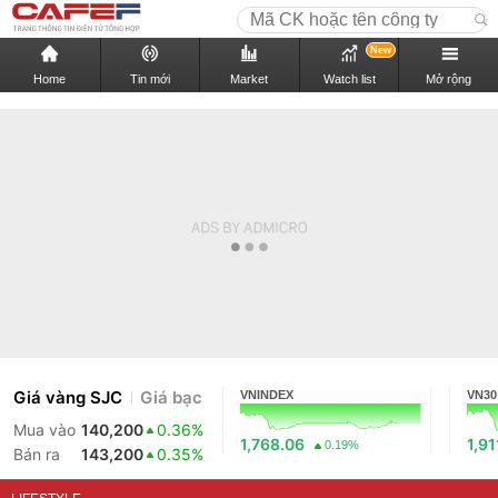
New
Home
Tin mới
Market
Watch list
Mở rộng
Giá vàng SJC
Giá bạc
VNINDEX
VN30
Mua vào
140,200
0.36%
1,768.06
1,91
0.19%
Bán ra
143,200
0.35%