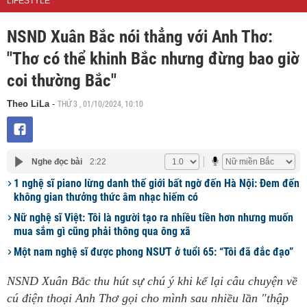
LIFESTYLE
NSND Xuân Bắc nói thẳng với Anh Thơ:
"Thơ có thể khinh Bắc nhưng đừng bao giờ
coi thường Bắc"
THỨ 3 , 01/10/2024, 10:10
Theo LiLa
-
Nghe đọc bài
2:22
1 nghệ sĩ piano lừng danh thế giới bất ngờ đến Hà Nội: Đem đến
không gian thưởng thức âm nhạc hiếm có
Nữ nghệ sĩ Việt: Tôi là người tạo ra nhiều tiền hơn nhưng muốn
mua sắm gì cũng phải thông qua ông xã
Một nam nghệ sĩ được phong NSƯT ở tuổi 65: “Tôi đã đắc đạo”
NSND Xuân Bắc thu hút sự chú ý khi kể lại câu chuyện về
cú điện thoại Anh Thơ gọi cho mình sau nhiều lần "thập