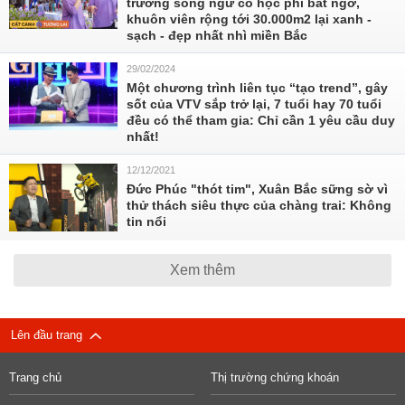
trường song ngữ có học phí bất ngờ,
khuôn viên rộng tới 30.000m2 lại xanh -
sạch - đẹp nhất nhì miền Bắc
29/02/2024
Một chương trình liên tục “tạo trend”, gây
sốt của VTV sắp trở lại, 7 tuổi hay 70 tuổi
đều có thể tham gia: Chỉ cần 1 yêu cầu duy
nhất!
12/12/2021
Đức Phúc "thót tim", Xuân Bắc sững sờ vì
thử thách siêu thực của chàng trai: Không
tin nổi
Xem thêm
Lên đầu trang
Trang chủ
Thị trường chứng khoán