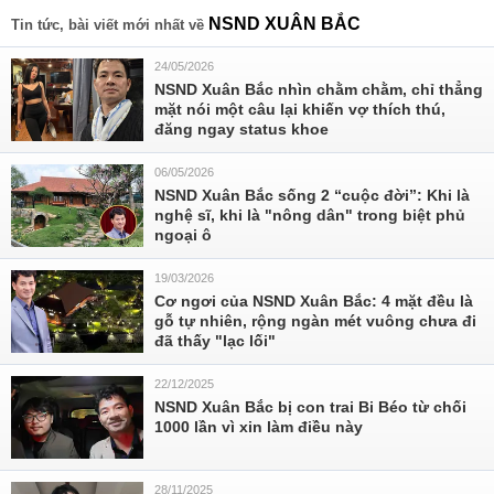
NSND XUÂN BẮC
Tin tức, bài viết mới nhất về
24/05/2026
NSND Xuân Bắc nhìn chằm chằm, chỉ thẳng
mặt nói một câu lại khiến vợ thích thú,
đăng ngay status khoe
06/05/2026
NSND Xuân Bắc sống 2 “cuộc đời”: Khi là
nghệ sĩ, khi là "nông dân" trong biệt phủ
ngoại ô
19/03/2026
Cơ ngơi của NSND Xuân Bắc: 4 mặt đều là
gỗ tự nhiên, rộng ngàn mét vuông chưa đi
đã thấy "lạc lối"
22/12/2025
NSND Xuân Bắc bị con trai Bi Béo từ chối
1000 lần vì xin làm điều này
28/11/2025