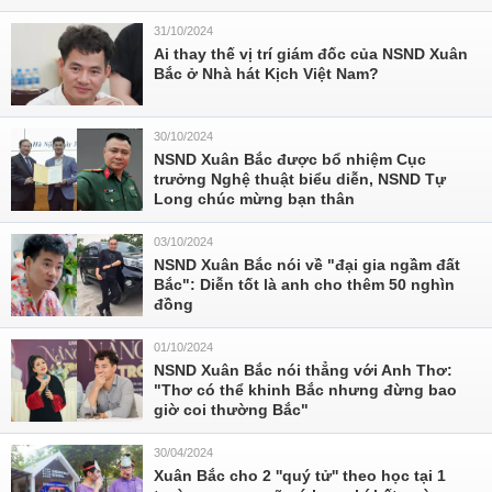
31/10/2024
Ai thay thế vị trí giám đốc của NSND Xuân
Bắc ở Nhà hát Kịch Việt Nam?
30/10/2024
NSND Xuân Bắc được bổ nhiệm Cục
trưởng Nghệ thuật biểu diễn, NSND Tự
Long chúc mừng bạn thân
03/10/2024
NSND Xuân Bắc nói về "đại gia ngầm đất
Bắc": Diễn tốt là anh cho thêm 50 nghìn
đồng
01/10/2024
NSND Xuân Bắc nói thẳng với Anh Thơ:
"Thơ có thể khinh Bắc nhưng đừng bao
giờ coi thường Bắc"
30/04/2024
Xuân Bắc cho 2 ''quý tử'' theo học tại 1