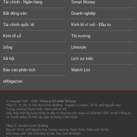
Tài chính - Ngân hàng
Smart Money
Bất động sản
Doanh nghiệp
Tài chính quốc tế
Kinh tế vĩ mô - Đầu tư
Kinh tế số
Thị trường
Sống
Lifestyle
Xã hội
Lịch sự kiện
Báo cáo phân tích
Watch List
eMagazine
© Copyright 2007 - 2026 -
Công ty Cổ phần VCCorp.
Tầng 17, 19, 20, 21 Toà nhà Center Building - Hapulico Complex, Số 01, phố Nguyễn Huy
Tưởng, phường Thanh Xuân, thành phố Hà Nội
Giấy phép thiết lập trang thông tin điện tử tổng hợp trên mạng số 2216/GP-TTĐT do Sở Thông tin
và Truyền thông Hà Nội cấp ngày 10 tháng 4 năm 2019.
Tầng 21, tòa nhà Center Building.
Địa chỉ: Số 01, phố Nguyễn Huy Tưởng, phường Thanh Xuân, thành phố Hà Nội
Điện thoại: 024 7309 5555 Máy lẻ 292. Fax: 024-39744082