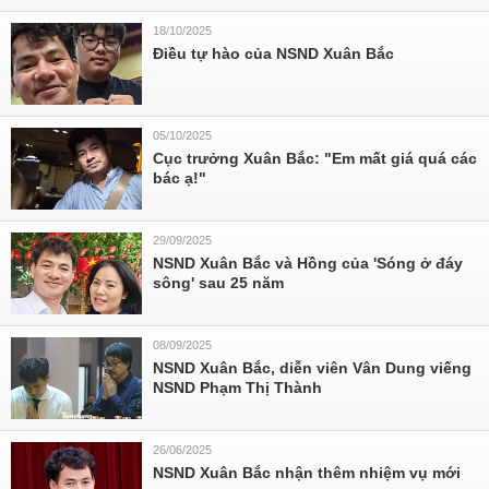
18/10/2025
Điều tự hào của NSND Xuân Bắc
05/10/2025
Cục trưởng Xuân Bắc: "Em mất giá quá các
bác ạ!"
29/09/2025
NSND Xuân Bắc và Hồng của 'Sóng ở đáy
sông' sau 25 năm
08/09/2025
NSND Xuân Bắc, diễn viên Vân Dung viếng
NSND Phạm Thị Thành
26/06/2025
NSND Xuân Bắc nhận thêm nhiệm vụ mới