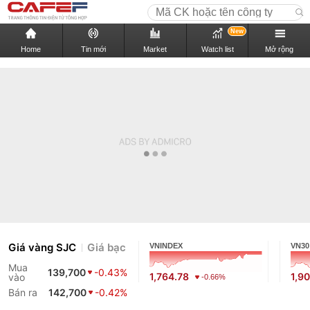
New
Home
Tin mới
Market
Watch list
Mở rộng
Giá vàng SJC
Giá bạc
VNINDEX
VN30
Mua
139,700
-0.43%
1,764.78
1,9
vào
-0.66%
Bán ra
142,700
-0.42%