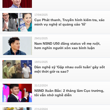
17/04/2025
Cục Phát thanh, Truyền hình kiểm tra, xác
minh vụ nghệ sĩ quảng cáo 'lố'
29/01/2025
Nam NSND U50 đăng status về mẹ ruột,
hơn nghìn người xôn xao bình luận
18/01/2025
Dàn nghệ sỹ 'Gặp nhau cuối tuần' gây sốt
một thời giờ ra sao?
31/12/2024
NSND Xuân Bắc: 2 tháng làm Cục trưởng,
tôi vẫn nhớ nghề diễn
27/12/2024