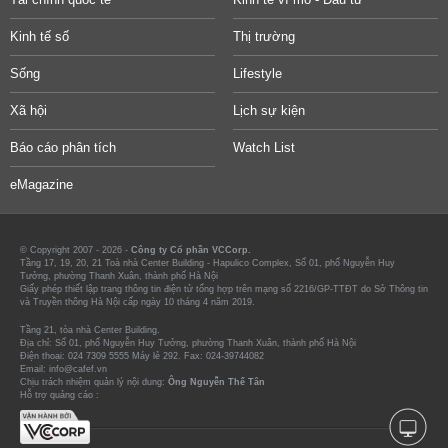
Kinh tế số
Thị trường
Sống
Lifestyle
Xã hội
Lịch sự kiện
Báo cáo phân tích
Watch List
eMagazine
© Copyright 2007 - 2026 -
Công ty Cổ phần VCCorp.
Tầng 17, 19, 20, 21 Toà nhà Center Building - Hapulico Complex, Số 01, phố Nguyễn Huy
Tưởng, phường Thanh Xuân, thành phố Hà Nội
Giấy phép thiết lập trang thông tin điện tử tổng hợp trên mạng số 2216/GP-TTĐT do Sở Thông tin
và Truyền thông Hà Nội cấp ngày 10 tháng 4 năm 2019.
Tầng 21, tòa nhà Center Building.
Địa chỉ: Số 01, phố Nguyễn Huy Tưởng, phường Thanh Xuân, thành phố Hà Nội
Điện thoại: 024 7309 5555 Máy lẻ 292. Fax: 024-39744082
Email: info@cafef.vn
Chịu trách nhiệm quản lý nội dung:
Ông Nguyễn Thế Tân
Hỗ trợ quảng cáo :