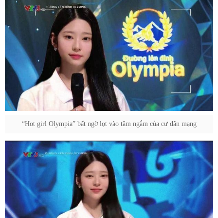
“Hot girl Olympia” bất ngờ lọt vào tầm ngắm của cư dân mạng