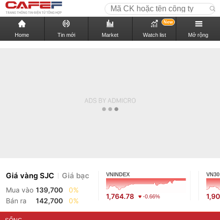
New
Home
Tin mới
Market
Watch list
Mở rộng
Giá vàng SJC
Giá bạc
VNINDEX
VN30
Mua vào
139,700
0%
1,764.78
1,9
-0.66%
Bán ra
142,700
0%