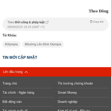
Theo Đông
Copy link
Theo
Đời sống & pháp luật
09/09/2025 19:25 (GMT +7)
Từ Khóa:
Olympia
Đường Lên Đỉnh Olympia
TIN MỚI CẬP NHẬT
Lên đầu trang
Trang chủ
Thị trường chứng khoán
Tài chính - Ngân hàng
Smart Money
Bất động sản
Doanh nghiệp
Tài chính quốc tế
Kinh tế vĩ mô - Đầu tư