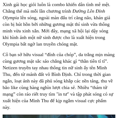
Xinh gái học giỏi luôn là combo khiến dân tình mê mệt.
Chẳng thế mà mỗi lần chương trình
Đường Lên Đỉnh
Olympia
lên sóng, ngoài màn đấu trí căng não, khán giả
còn bị hút hồn bởi những gương mặt thí sinh vừa thông
minh vừa xinh xắn. Mới đây, mạng xã hội lại dậy sóng
khi hình ảnh một nữ sinh được cho là xuất hiện trong
Olympia bất ngờ lan truyền chóng mặt.
Cô bạn sở hữu visual “đỉnh của chóp”, da trắng mịn màng
cùng gương mặt sắc sảo chẳng khác gì “thần tiên tỉ tỉ”.
Netizen truyền tay nhau thông tin nữ sinh ấy tên Minh
Thu, đến từ mảnh đất võ Bình Định. Chỉ trong thời gian
ngắn, loạt ảnh này đã phủ sóng khắp các nền tảng, thu về
bão like cùng hàng nghìn lượt chia sẻ. Nhiều “thám tử
mạng” còn ráo riết truy tìm "in tư" và tập phát sóng có sự
xuất hiện của Minh Thu để kịp ngắm visual cực phẩm
này.