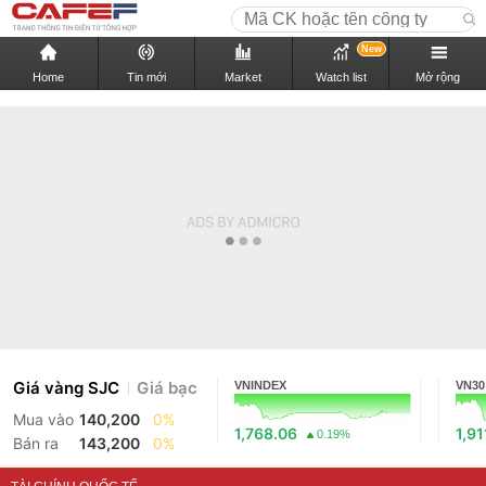
New
Home
Tin mới
Market
Watch list
Mở rộng
Giá vàng SJC
Giá bạc
VNINDEX
VN30
Mua vào
140,200
0%
1,768.06
1,91
0.19%
Bán ra
143,200
0%