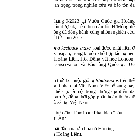
kỷ, đánh dấu bước tiến quan trọng trong nghiên cứu và bảo tồn đa
dạng sinh học.
Phát hiện được công bố tháng 9/2023 tại Vườn Quốc gia Hoàng
Liên (tỉnh Lào Cai). Loài rắn được đặt tên theo dân tộc H’Mông để
tri ân những người dẫn đường đã đồng hành cùng nhóm nghiên cứu
trong nhiều chuyến khảo sát từ năm 2017.
Với tên tiếng Anh là
H’mong keelback snake
, loài được phát hiện ở
độ cao 2.600 m trên đỉnh Fansipan, trong khuôn khổ hợp tác nghiên
cứu giữa Vườn Quốc gia Hoàng Liên, Hội Động vật học London,
Tổ chức Indo-Myanmar Conservation và Bảo tàng Quốc gia Úc
(2022 – 2027).
Rắn hoa cỏ H’Mông là loài thứ 32 thuộc giống
Rhabdophis
trên thế
giới và là loài thứ 9 được ghi nhận tại Việt Nam. Việc bổ sung này
cho thấy Hoàng Liên Sơn tiếp tục là một trong những địa điểm đa
dạng sinh học của Đông Nam Á, đồng thời góp phần hoàn thiện dữ
liệu khoa học về các loài bò sát tại Việt Nam.
Hình ảnh cận cảnh mặt đầu của rắn hoa cỏ H'mông
(Ảnh Vườn quốc gia Hoàng Liên).