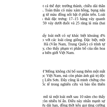
Mẫu vật được mô tả là một cá thể đực trưởng thành, chiều dài thân
409 mm, đuôi dài 106 mm. Toàn thân có màu xám hồng, bụng nâu
ánh sáng, mắt đen với đồng tử màu đồng nổi bật ở phần trên. Loài
sở hữu các đặc điểm hình thái đặc trưng: 17–15 hàng vảy quanh
thân, 151 hàng vảy bụng, 59 vảy dưới đuôi và 25 răng lá mía (hai
chiếc trong cùng dài nhất).
Phân tích di truyền cho thấy loài mới có sự khác biệt khoảng 4%
trên một đoạn gen ti thể so với các loài cùng giống. Đặc biệt, một
mẫu vật thu thập tại Hồng Hà (Vân Nam, Trung Quốc) có trình tự
gen trùng khớp với loài này, cho thấy phạm vi phân bố của rắn hoa
cỏ H’Mông có thể vượt qua biên giới Việt Nam.
Ý nghĩa của phát hiện
Việc phát hiện rắn hoa cỏ H’Mông không chỉ bổ sung thêm một mắt
xích trong hệ thống sinh học Việt Nam, mà còn phản ánh giá trị độc
đáo của hệ sinh thái Hoàng Liên Sơn. Đây cũng là minh chứng cho
vai trò của sự hợp tác quốc tế trong nghiên cứu và bảo tồn thiên
nhiên.
Theo các chuyên gia, việc mô tả một loài mới sau 10 năm cho thấy
dãy Hoàng Liên Sơn vẫn còn nhiều bí ẩn. Điều này nhấn mạnh sự
cần thiết của các nghiên cứu dài hạn, đồng thời kêu gọi tăng cường