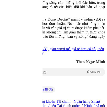
các nỗ lực bảo vệ môi trường sống của những loài đặc hữu, trong
bối cảnh tác động ngày càng rõ rệt của biến đổi khí hậu và hoạt
động của con người.
Phát hiện mới trên “nóc nhà Đông Dương” mang ý nghĩa vượt ra
ngoài một công bố khoa học đơn thuần. Nó nhắc nhở rằng thiên
nhiên Việt Nam vẫn ẩn chứa vô vàn giá trị chưa được khám phá hết.
Mỗi loài mới được ghi nhận không chỉ làm giàu thêm tri thức khoa
học, mà còn là lời kêu gọi bảo tồn những “báu vật sống” đang ngày
càng bị đe dọa.
4 loại cá là "báu vật omega-3", giàu canxi mà giá rẻ hơn cá hồi, nếu
gặp ở chợ thì nên mua ngay
Theo Ngọc Minh
Copy link
Theo
Đời sống & pháp luật
Từ Khóa:
Báu Vật Sống
Loài Bò Sát
Lên đầu trang
Trang chủ
Thị trường chứng khoán
Tài chính - Ngân hàng
Smart
Money
Bất động sản
Doanh nghiệp
Tài chính quốc tế
Kinh tế vĩ mô