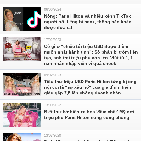
06/06/2024
Nóng: Paris Hilton và nhiều kênh TikTok
người nổi tiếng bị hack, thông báo khẩn
được đưa ra!
17/02/2023
Có gì ở "chiếc túi triệu USD được thèm
muốn nhất hành tinh": Số phận bị trộm liên
tục, anh trai triệu phú còn lén "đút túi", 1
nạn nhân nhập viện vì quá shock
09/02/2023
Tiểu thư triệu USD Paris Hilton từng bị ông
nội coi là "sự xấu hổ" của gia đình, hiện
giàu gấp 7,5 lần chồng doanh nhân
13/09/2022
Biệt thự bờ biển xa hoa 'đậm chất' Mỹ nơi
triệu phú Paris Hilton sống cùng chồng
13/07/2020