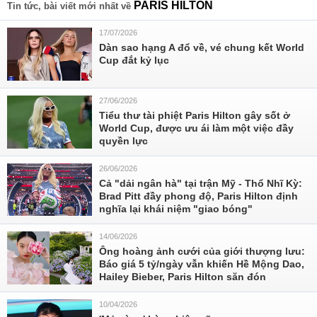
PARIS HILTON
Tin tức, bài viết mới nhất về
17/07/2026
Dàn sao hạng A đổ về, vé chung kết World
Cup đắt kỷ lục
27/06/2026
Tiểu thư tài phiệt Paris Hilton gây sốt ở
World Cup, được ưu ái làm một việc đầy
quyền lực
26/06/2026
Cả "dải ngân hà" tại trận Mỹ - Thổ Nhĩ Kỳ:
Brad Pitt đầy phong độ, Paris Hilton định
nghĩa lại khái niệm "giao bóng"
14/06/2026
Ông hoàng ảnh cưới của giới thượng lưu:
Báo giá 5 tỷ/ngày vẫn khiến Hề Mộng Dao,
Hailey Bieber, Paris Hilton săn đón
10/04/2026