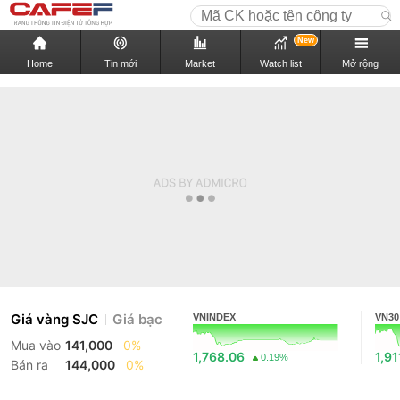
New
Home
Tin mới
Market
Watch list
Mở rộng
Giá vàng SJC
Giá bạc
VNINDEX
VN30
Mua vào
141,000
0%
1,768.06
1,91
0.19%
Bán ra
144,000
0%