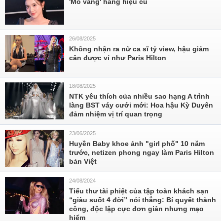
'Mỏ vàng' hàng hiệu cũ
26/08/2025
Không nhận ra nữ ca sĩ tỷ view, hậu giảm
cân được ví như Paris Hilton
18/08/2025
NTK yêu thích của nhiều sao hạng A trình
làng BST váy cưới mới: Hoa hậu Kỳ Duyên
đảm nhiệm vị trí quan trọng
23/06/2025
Huyền Baby khoe ảnh "girl phố" 10 năm
trước, netizen phong ngay làm Paris Hilton
bản Việt
24/08/2024
Tiểu thư tài phiệt của tập toàn khách sạn
“giàu suốt 4 đời” nói thẳng: Bí quyết thành
công, độc lập cực đơn giản nhưng mạo
hiểm