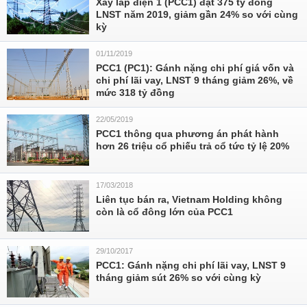
Xây lắp điện 1 (PCC1) đạt 375 tỷ đồng
LNST năm 2019, giảm gần 24% so với cùng
kỳ
01/11/2019
PCC1 (PC1): Gánh nặng chi phí giá vốn và
chi phí lãi vay, LNST 9 tháng giảm 26%, về
mức 318 tỷ đồng
22/05/2019
PCC1 thông qua phương án phát hành
hơn 26 triệu cổ phiếu trả cổ tức tỷ lệ 20%
17/03/2018
Liên tục bán ra, Vietnam Holding không
còn là cổ đông lớn của PCC1
29/10/2017
PCC1: Gánh nặng chi phí lãi vay, LNST 9
tháng giảm sút 26% so với cùng kỳ