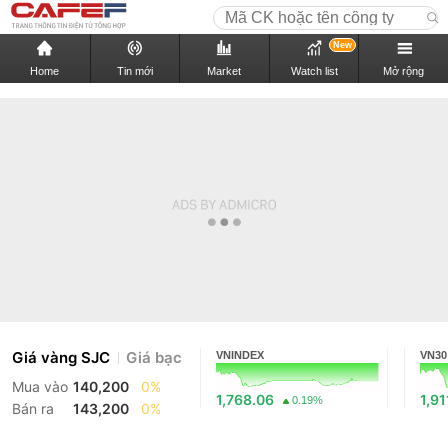
New
Home
Tin mới
Market
Watch list
Mở rộng
Giá vàng SJC
Giá bạc
VNINDEX
VN30
Mua vào
140,200
0%
1,768.06
1,91
0.19%
Bán ra
143,200
0%