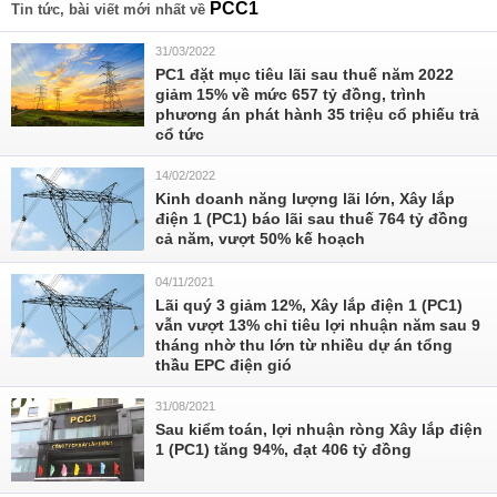
PCC1
Tin tức, bài viết mới nhất về
31/03/2022
PC1 đặt mục tiêu lãi sau thuế năm 2022
giảm 15% về mức 657 tỷ đồng, trình
phương án phát hành 35 triệu cổ phiếu trả
cổ tức
14/02/2022
Kinh doanh năng lượng lãi lớn, Xây lắp
điện 1 (PC1) báo lãi sau thuế 764 tỷ đồng
cả năm, vượt 50% kế hoạch
04/11/2021
Lãi quý 3 giảm 12%, Xây lắp điện 1 (PC1)
vẫn vượt 13% chỉ tiêu lợi nhuận năm sau 9
tháng nhờ thu lớn từ nhiều dự án tổng
thầu EPC điện gió
31/08/2021
Sau kiểm toán, lợi nhuận ròng Xây lắp điện
1 (PC1) tăng 94%, đạt 406 tỷ đồng