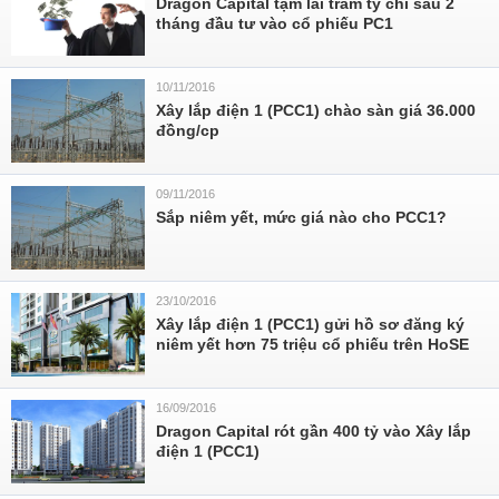
Dragon Capital tạm lãi trăm tỷ chỉ sau 2
tháng đầu tư vào cổ phiếu PC1
10/11/2016
Xây lắp điện 1 (PCC1) chào sàn giá 36.000
đồng/cp
09/11/2016
Sắp niêm yết, mức giá nào cho PCC1?
23/10/2016
Xây lắp điện 1 (PCC1) gửi hồ sơ đăng ký
niêm yết hơn 75 triệu cổ phiếu trên HoSE
16/09/2016
Dragon Capital rót gần 400 tỷ vào Xây lắp
điện 1 (PCC1)