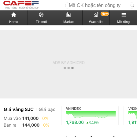
New
Home
Tin mới
Market
Watch list
Mở rộng
Giá vàng SJC
Giá bạc
VNINDEX
VN30
Mua vào
141,000
0%
1,768.06
1,91
0.19%
Bán ra
144,000
0%