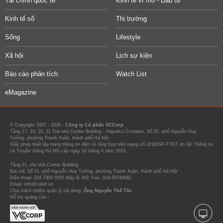
Tài chính quốc tế
Kinh tế vĩ mô - Đầu tư
Kinh tế số
Thị trường
Sống
Lifestyle
Xã hội
Lịch sự kiện
Báo cáo phân tích
Watch List
eMagazine
© Copyright 2007 - 2026 -
Công ty Cổ phần VCCorp.
Tầng 17, 19, 20, 21 Toà nhà Center Building - Hapulico Complex, Số 01, phố Nguyễn Huy
Tưởng, phường Thanh Xuân, thành phố Hà Nội
Giấy phép thiết lập trang thông tin điện tử tổng hợp trên mạng số 2216/GP-TTĐT do Sở Thông tin
và Truyền thông Hà Nội cấp ngày 10 tháng 4 năm 2019.
Tầng 21, tòa nhà Center Building.
Địa chỉ: Số 01, phố Nguyễn Huy Tưởng, phường Thanh Xuân, thành phố Hà Nội
Điện thoại: 024 7309 5555 Máy lẻ 292. Fax: 024-39744082
Email: info@cafef.vn
Chịu trách nhiệm quản lý nội dung:
Ông Nguyễn Thế Tân
Hỗ trợ quảng cáo :