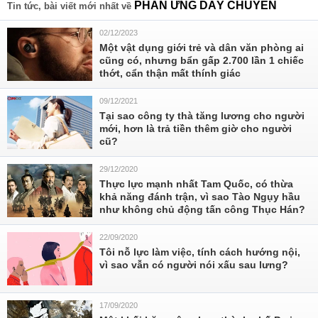
PHẢN ỨNG DÂY CHUYỀN
Tin tức, bài viết mới nhất về
02/12/2023
Một vật dụng giới trẻ và dân văn phòng ai
cũng có, nhưng bẩn gấp 2.700 lần 1 chiếc
thớt, cẩn thận mất thính giác
09/12/2021
Tại sao công ty thà tăng lương cho người
mới, hơn là trả tiền thêm giờ cho người
cũ?
29/12/2020
Thực lực mạnh nhất Tam Quốc, có thừa
khả năng đánh trận, vì sao Tào Ngụy hầu
như không chủ động tấn công Thục Hán?
22/09/2020
Tôi nỗ lực làm việc, tính cách hướng nội,
vì sao vẫn có người nói xấu sau lưng?
17/09/2020