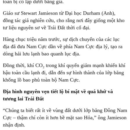
toàn bị cô lập dưới băng giá.
Giáo sư Stewart Jamieson từ Đại học Durham (Anh),
đồng tác giả nghiên cứu, cho rằng nơi đây giống một kho
tư liệu nguyên sơ về Trái Đất thời cổ đại.
Hàng chục triệu năm trước, sự dịch chuyển của các lục
địa đã đưa Nam Cực dần về phía Nam Cực địa lý, tạo ra
dòng hải lưu lạnh bao quanh lục địa.
Đồng thời, khí CO₂ trong khí quyển giảm mạnh khiến khí
hậu toàn cầu lạnh đi, dẫn đến sự hình thành của lớp băng
khổng lồ bao phủ toàn bộ Nam Cực.
Địa hình nguyên vẹn tiết lộ bí mật về quá khứ và
tương lai Trái Đất
“Chúng ta biết rất ít về vùng đất dưới lớp băng Đông Nam
Cực – thậm chí còn ít hơn bề mặt sao Hỏa,” ông Jamieson
nhận định.