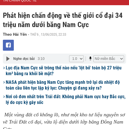
TÀI CHÍNH QUỐC TẾ
Phát hiện chấn động về thế giới cổ đại 34
triệu năm dưới băng Nam Cực
THỨ 6 , 13/06/2025, 22:33
Theo Hải Yến
-
Nghe đọc bài
3:10
Lục địa Nam Cực sẽ trông thế nào nếu 'lột bỏ' toàn bộ 27 triệu
km³ băng ra khỏi bề mặt?
NASA phát hiện băng Nam Cực tăng mạnh trở lại dù nhiệt độ
toàn cầu liên tục lập kỷ lục: Chuyện gì đang xảy ra?
Nơi cô đơn nhất trên Trái đất: Không phải Nam cực hay Bắc cực,
lý do cực kỳ gây sốc
Một vùng đất cổ khổng lồ, như một kho tư liệu nguyên sơ
về Trái Đất cổ đại, vừa lộ diện dưới lớp băng Đông Nam