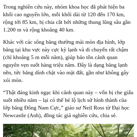
Trong nghiên cứu này, nhóm khoa học đã phát hiện ba
khối cao nguyên lớn, mỗi khối dài từ 120 đến 170 km,
rộng tới 85 km, bị chia cắt bởi những thung lũng sâu gần
1.200 m và rộng khoảng 40 km.
Khác với các sông băng thường mài mòn địa hình, lớp
băng tại khu vực này cực kỳ lạnh và di chuyển rất chậm
(chỉ khoảng 5 m mỗi năm), giúp bảo tồn cảnh quan
nguyên vẹn suốt hàng triệu năm. Đây là dạng băng lạnh
nền, tức băng dính chặt vào mặt đất, gần như không gây
xói mòn.
“Thật đáng kinh ngạc khi cảnh quan này – vốn bị che giấu
suốt nhiều năm – lại có thể hé lộ lịch sử hình thành của
lớp băng Đông Nam Cực,” giáo sư Neil Ross từ Đại học
Newcastle (Anh), đồng tác giả nghiên cứu, chia sẻ.