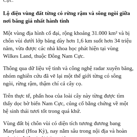
Cực.
Lộ diện vùng đất từng có rừng rậm và sông ngòi giữa
nơi băng giá nhất hành tinh
Một vùng địa hình cổ đại, rộng khoảng 31.000 km² và bị
chôn vùi dưới lớp băng dày hơn 1,6 km suốt hơn 34 triệu
năm, vừa được các nhà khoa học phát hiện tại vùng
Wilkes Land, thuộc Đông Nam Cực.
Thông qua dữ liệu vệ tinh và công nghệ radar xuyên băng,
nhóm nghiên cứu đã vẽ lại một thế giới từng có sông
ngòi, rừng rậm, thậm chí cả cây cọ.
Trên thực tế, phấn hoa của loài cây này từng được tìm
thấy dọc bờ biển Nam Cực, củng cố bằng chứng về một
hệ sinh thái tươi tốt trong quá khứ.
Vùng đất bị chôn vùi có diện tích tương đương bang
Maryland (Hoa Kỳ), nay nằm sâu trong nội địa và hoàn