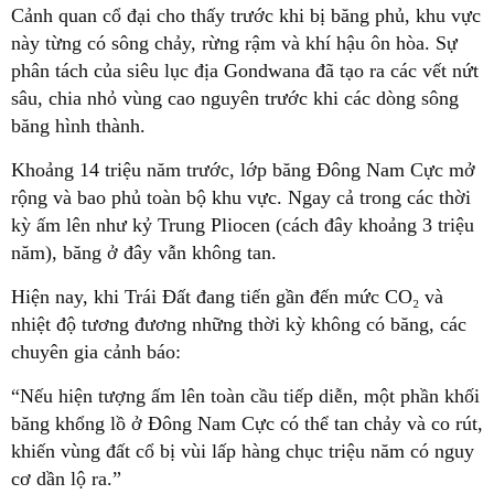
Cảnh quan cổ đại cho thấy trước khi bị băng phủ, khu vực
này từng có sông chảy, rừng rậm và khí hậu ôn hòa. Sự
phân tách của siêu lục địa Gondwana đã tạo ra các vết nứt
sâu, chia nhỏ vùng cao nguyên trước khi các dòng sông
băng hình thành.
Khoảng 14 triệu năm trước, lớp băng Đông Nam Cực mở
rộng và bao phủ toàn bộ khu vực. Ngay cả trong các thời
kỳ ấm lên như kỷ Trung Pliocen (cách đây khoảng 3 triệu
năm), băng ở đây vẫn không tan.
Hiện nay, khi Trái Đất đang tiến gần đến mức CO₂ và
nhiệt độ tương đương những thời kỳ không có băng, các
chuyên gia cảnh báo:
“Nếu hiện tượng ấm lên toàn cầu tiếp diễn, một phần khối
băng khổng lồ ở Đông Nam Cực có thể tan chảy và co rút,
khiến vùng đất cổ bị vùi lấp hàng chục triệu năm có nguy
cơ dần lộ ra.”