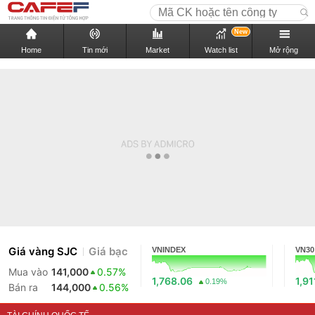
New
Home
Tin mới
Market
Watch list
Mở rộng
Giá vàng SJC
Giá bạc
VNINDEX
VN30
Mua vào
141,000
0.57%
1,768.06
1,91
0.19%
Bán ra
144,000
0.56%