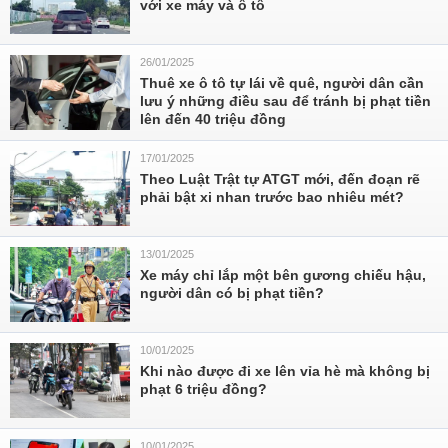
với xe máy và ô tô
26/01/2025
Thuê xe ô tô tự lái về quê, người dân cần
lưu ý những điều sau để tránh bị phạt tiền
lên đến 40 triệu đồng
17/01/2025
Theo Luật Trật tự ATGT mới, đến đoạn rẽ
phải bật xi nhan trước bao nhiêu mét?
13/01/2025
Xe máy chỉ lắp một bên gương chiếu hậu,
người dân có bị phạt tiền?
10/01/2025
Khi nào được đi xe lên vỉa hè mà không bị
phạt 6 triệu đồng?
10/01/2025