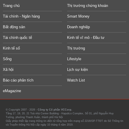
Trang chủ
Thị trường chứng khoán
Tài chính - Ngân hàng
Smart Money
Bất động sản
Doanh nghiệp
Tài chính quốc tế
Kinh tế vĩ mô - Đầu tư
Kinh tế số
Thị trường
Sống
Lifestyle
Xã hội
Lịch sự kiện
Báo cáo phân tích
Watch List
eMagazine
© Copyright 2007 - 2026 -
Công ty Cổ phần VCCorp.
Tầng 17, 19, 20, 21 Toà nhà Center Building - Hapulico Complex, Số 01, phố Nguyễn Huy
Tưởng, phường Thanh Xuân, thành phố Hà Nội
Giấy phép thiết lập trang thông tin điện tử tổng hợp trên mạng số 2216/GP-TTĐT do Sở Thông tin
và Truyền thông Hà Nội cấp ngày 10 tháng 4 năm 2019.