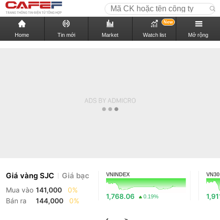
New
Home
Tin mới
Market
Watch list
Mở rộng
Giá vàng SJC
Giá bạc
VNINDEX
VN30
Mua vào
141,000
0%
1,768.06
1,91
0.19%
Bán ra
144,000
0%