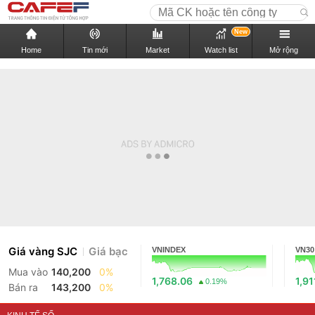
New
Home
Tin mới
Market
Watch list
Mở rộng
Giá vàng SJC
Giá bạc
VNINDEX
VN30
Mua vào
140,200
0%
1,768.06
1,91
0.19%
Bán ra
143,200
0%