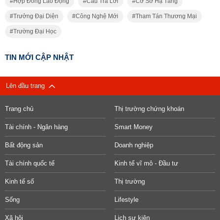
Hợp Đồng Lao Động
Câu Trả Lời
Cơ Sở Hạ Tầng
Trưởng Đại Diện
Công Nghệ Mới
Tham Tán Thương Mại
Trường Đại Học
TIN MỚI CẬP NHẬT
Lên đầu trang
Trang chủ
Thị trường chứng khoán
Tài chính - Ngân hàng
Smart Money
Bất động sản
Doanh nghiệp
Tài chính quốc tế
Kinh tế vĩ mô - Đầu tư
Kinh tế số
Thị trường
Sống
Lifestyle
Xã hội
Lịch sự kiện