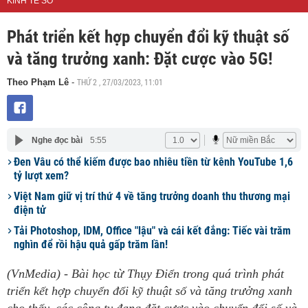
KINH TẾ SỐ
Phát triển kết hợp chuyển đổi kỹ thuật số
và tăng trưởng xanh: Đặt cược vào 5G!
THỨ 2 , 27/03/2023, 11:01
Theo Phạm Lê
-
Nghe đọc bài
5:55
Đen Vâu có thể kiếm được bao nhiêu tiền từ kênh YouTube 1,6
tỷ lượt xem?
Việt Nam giữ vị trí thứ 4 về tăng trưởng doanh thu thương mại
điện tử
Tải Photoshop, IDM, Office "lậu" và cái kết đắng: Tiếc vài trăm
nghìn để rồi hậu quả gấp trăm lần!
(VnMedia) - Bài học từ Thụy Điển trong quá trình phát
triển kết hợp chuyển đổi kỹ thuật số và tăng trưởng xanh