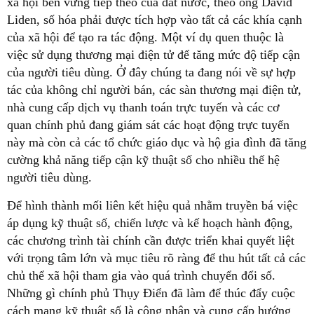
xã hội bền vững tiếp theo của đất nước, theo ông David
Liden, số hóa phải được tích hợp vào tất cả các khía cạnh
của xã hội để tạo ra tác động. Một ví dụ quen thuộc là
việc sử dụng thương mại điện tử để tăng mức độ tiếp cận
của người tiêu dùng. Ở đây chúng ta đang nói về sự hợp
tác của không chỉ người bán, các sàn thương mại điện tử,
nhà cung cấp dịch vụ thanh toán trực tuyến và các cơ
quan chính phủ đang giám sát các hoạt động trực tuyến
này mà còn cả các tổ chức giáo dục và hộ gia đình đã tăng
cường khả năng tiếp cận kỹ thuật số cho nhiều thế hệ
người tiêu dùng.
Để hình thành mối liên kết hiệu quả nhằm truyền bá việc
áp dụng kỹ thuật số, chiến lược và kế hoạch hành động,
các chương trình tài chính cần được triển khai quyết liệt
với trọng tâm lớn và mục tiêu rõ ràng để thu hút tất cả các
chủ thể xã hội tham gia vào quá trình chuyển đổi số.
Những gì chính phủ Thụy Điển đã làm để thúc đẩy cuộc
cách mạng kỹ thuật số là công nhận và cung cấp hướng